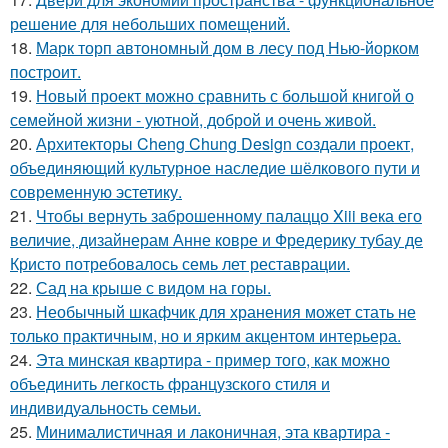
решение для небольших помещений.
18.
Марк торп автономный дом в лесу под Нью-йорком
построит.
19.
Новый проект можно сравнить с большой книгой о
семейной жизни - уютной, доброй и очень живой.
20.
Архитекторы Cheng Chung Design создали проект,
объединяющий культурное наследие шёлкового пути и
современную эстетику.
21.
Чтобы вернуть заброшенному палаццо Xiii века его
величие, дизайнерам Анне ковре и Фредерику тубау де
Кристо потребовалось семь лет реставрации.
22.
Сад на крыше с видом на горы.
23.
Необычный шкафчик для хранения может стать не
только практичным, но и ярким акцентом интерьера.
24.
Эта минская квартира - пример того, как можно
объединить легкость французского стиля и
индивидуальность семьи.
25.
Минималистичная и лаконичная, эта квартира -