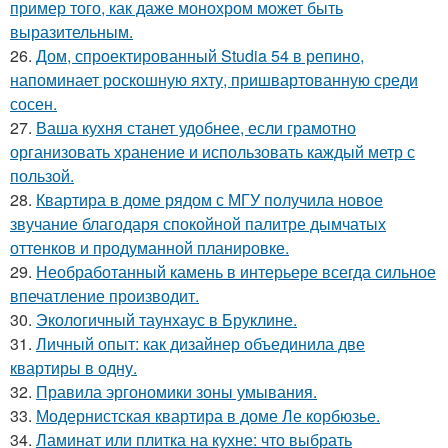
пример того, как даже монохром может быть
выразительным.
26.
Дом, спроектированный Studia 54 в репино,
напоминает роскошную яхту, пришвартованную среди
сосен.
27.
Ваша кухня станет удобнее, если грамотно
организовать хранение и использовать каждый метр с
пользой.
28.
Квартира в доме рядом с МГУ получила новое
звучание благодаря спокойной палитре дымчатых
оттенков и продуманной планировке.
29.
Необработанный камень в интерьере всегда сильное
впечатление производит.
30.
Экологичный таунхаус в Бруклине.
31.
Личный опыт: как дизайнер объединила две
квартиры в одну.
32.
Правила эргономики зоны умывания.
33.
Модернистская квартира в доме Ле корбюзье.
34.
Ламинат или плитка на кухне: что выбрать