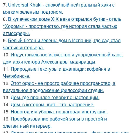
7.
Universal Khaki - спокойный нейтральный хаки с
мягким зеленым подтоном.
8.
В купеческом доме XIX века открылся бутик - отель
"Хоромы" - пространство, где история стала частью
атмосферы.
9.
Белый бетон и зелень: дом в Испании, где сад стал
частью интерьера.
10.
Индустриальное искусство и упорядоченный хаос:
дом архитектора Александры мадираццы.
11.
Природные текстуры и джапанди: кофейня в
Челябинске.
12.
Этот офис - не просто рабочее пространство, а
визуальное продолжение философии студии.
13.
Дом, где прошлое говорит с настоящим.
14.
Дом, в котором цвет - это настроение.
15.
Новогодняя уборка: пошаговая инструкция.
16.
Преобразование рабочей зоны в простой и
элегантный интерьер.
17.
Двери для экономии пространства - функциональное