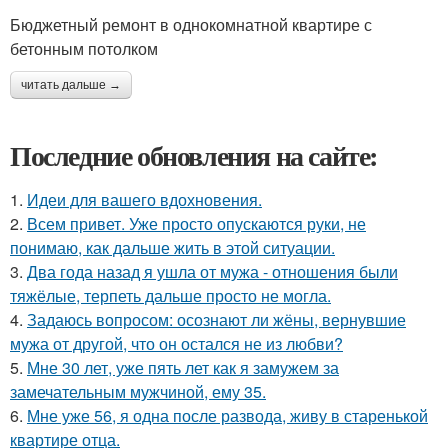
Бюджетный ремонт в однокомнатной квартире с
бетонным потолком
читать дальше →
Последние обновления на сайте:
1.
Идеи для вашего вдохновения.
2.
Всем привет. Уже просто опускаются руки, не
понимаю, как дальше жить в этой ситуации.
3.
Два года назад я ушла от мужа - отношения были
тяжёлые, терпеть дальше просто не могла.
4.
Задаюсь вопросом: осознают ли жёны, вернувшие
мужа от другой, что он остался не из любви?
5.
Мне 30 лет, уже пять лет как я замужем за
замечательным мужчиной, ему 35.
6.
Мне уже 56, я одна после развода, живу в старенькой
квартире отца.