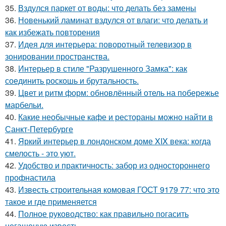
35.
Вздулся паркет от воды: что делать без замены
36.
Новенький ламинат вздулся от влаги: что делать и
как избежать повторения
37.
Идея для интерьера: поворотный телевизор в
зонировании пространства.
38.
Интерьер в стиле "Разрушенного Замка": как
соединить роскошь и брутальность.
39.
Цвет и ритм форм: обновлённый отель на побережье
марбельи.
40.
Какие необычные кафе и рестораны можно найти в
Санкт-Петербурге
41.
Яркий интерьер в лондонском доме XIX века: когда
смелость - это уют.
42.
Удобство и практичность: забор из одностороннего
профнастила
43.
Известь строительная комовая ГОСТ 9179 77: что это
такое и где применяется
44.
Полное руководство: как правильно погасить
негашеную известь