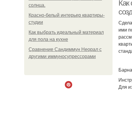
Как
солнца.
соз
Красно-белый интерьер квартиры-
Сдела
студии
ими п
Как выбрать идеальный материал
рассм
для пола на кухне
кварт
Сравнение Сандиммун Неорал с
станд
другими иммуносупрессорами
Барна
Инстр
Для и