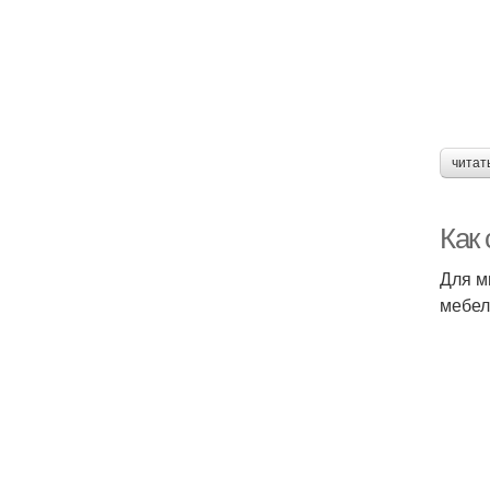
читат
Как 
Для м
мебел