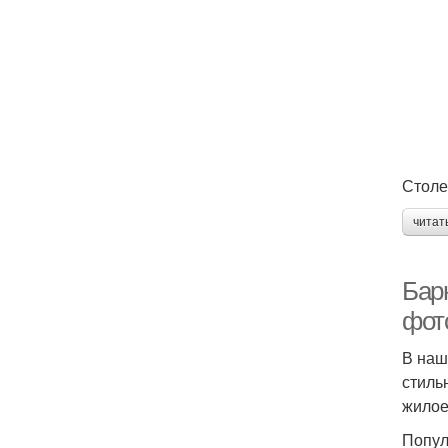
Столе
читат
Барн
фот
В наш
стиль
жилое
Попул