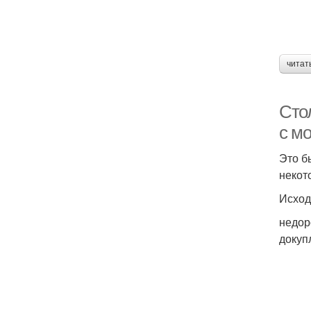
читат
Сто
с м
Это б
некот
Исход
недор
докуп