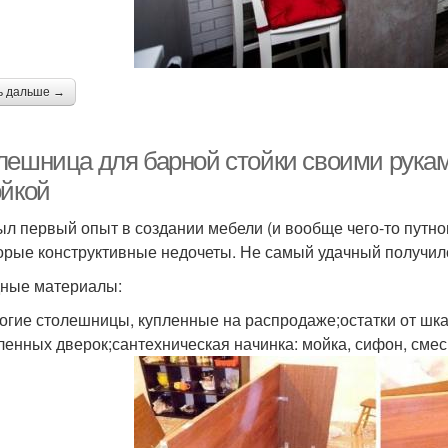
ь дальше →
лешница для барной стойки своими рукам
ойкой
ыл первый опыт в создании мебели (и вообще чего-то путно
орые конструктивные недочеты. Не самый удачный получился
ные материалы:
огие столешницы, купленные на распродаже;остатки от шк
ленных дверок;сантехническая начинка: мойка, сифон, сме