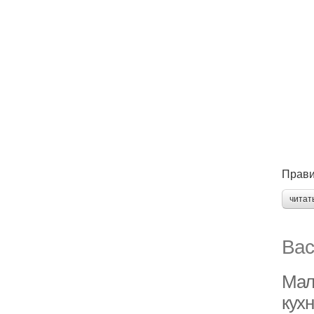
Прави
читат
Вас
Мал
кух