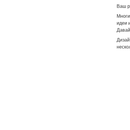
Ваш р
Многи
идеи 
Давай
Дизай
неско