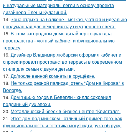
и натуральные материалы легли в основу проекта
дизайнера Елены Кулагиной.
14.
Зона отдыха на балконе - мягкая, уютная и идеально
продуманная для вечерних пауз и утреннего света.
15.
В этом загородном доме дизайнер создал два
пространства - уютный кабинет и функциональную
террасу.
16.
Дизайнер Владимир любарски оформил кабинет и
спроектировал пространство террасы в современном
стиле для семьи с двумя детьми.
17.
До/после ванной комнаты в хрущёвке.
18.
Не только резной палисад: отель "Дом на Кирова" в
Вологде.
19.
Дом 1950-х годов в Беверли - хиллс сохранил
подлинный дух эпохи.
20.
Металлический блеск в бизнес-центре "Кристалл".
21.
Этот дом под минском - отличный пример того, как
функциональность и эстетика могут идти рука об руку.