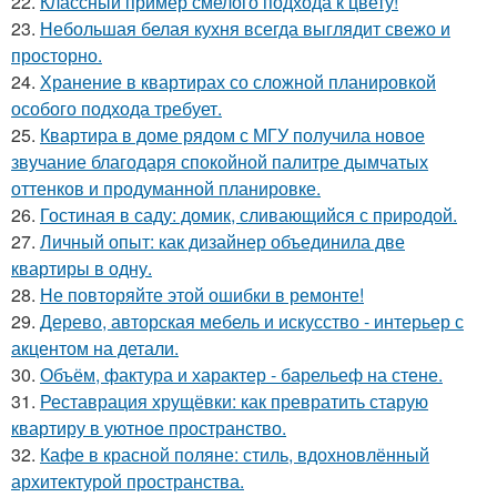
22.
Классный пример смелого подхода к цвету!
23.
Небольшая белая кухня всегда выглядит свежо и
просторно.
24.
Хранение в квартирах со сложной планировкой
особого подхода требует.
25.
Квартира в доме рядом с МГУ получила новое
звучание благодаря спокойной палитре дымчатых
оттенков и продуманной планировке.
26.
Гостиная в саду: домик, сливающийся с природой.
27.
Личный опыт: как дизайнер объединила две
квартиры в одну.
28.
Не повторяйте этой ошибки в ремонте!
29.
Дерево, авторская мебель и искусство - интерьер с
акцентом на детали.
30.
Объём, фактура и характер - барельеф на стене.
31.
Реставрация хрущёвки: как превратить старую
квартиру в уютное пространство.
32.
Кафе в красной поляне: стиль, вдохновлённый
архитектурой пространства.