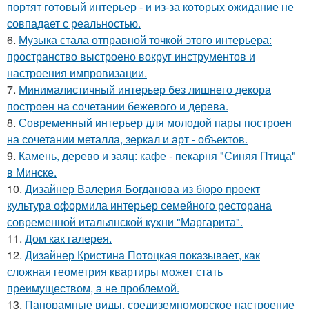
портят готовый интерьер - и из-за которых ожидание не
совпадает с реальностью.
6.
Музыка стала отправной точкой этого интерьера:
пространство выстроено вокруг инструментов и
настроения импровизации.
7.
Минималистичный интерьер без лишнего декора
построен на сочетании бежевого и дерева.
8.
Современный интерьер для молодой пары построен
на сочетании металла, зеркал и арт - объектов.
9.
Камень, дерево и заяц: кафе - пекарня "Синяя Птица"
в Минске.
10.
Дизайнер Валерия Богданова из бюро проект
культура оформила интерьер семейного ресторана
современной итальянской кухни "Маргарита".
11.
Дом как галерея.
12.
Дизайнер Кристина Потоцкая показывает, как
сложная геометрия квартиры может стать
преимуществом, а не проблемой.
13.
Панорамные виды, средиземноморское настроение