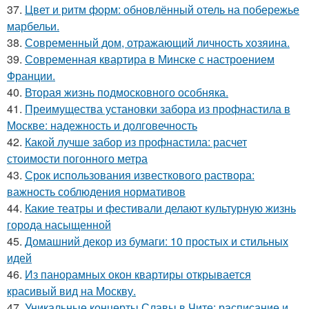
37.
Цвет и ритм форм: обновлённый отель на побережье
марбельи.
38.
Современный дом, отражающий личность хозяина.
39.
Современная квартира в Минске с настроением
Франции.
40.
Вторая жизнь подмосковного особняка.
41.
Преимущества установки забора из профнастила в
Москве: надежность и долговечность
42.
Какой лучше забор из профнастила: расчет
стоимости погонного метра
43.
Срок использования известкового раствора:
важность соблюдения нормативов
44.
Какие театры и фестивали делают культурную жизнь
города насыщенной
45.
Домашний декор из бумаги: 10 простых и стильных
идей
46.
Из панорамных окон квартиры открывается
красивый вид на Москву.
47.
Уникальные концерты Славы в Чите: расписание и