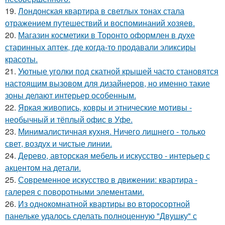
19.
Лондонская квартира в светлых тонах стала
отражением путешествий и воспоминаний хозяев.
20.
Магазин косметики в Торонто оформлен в духе
старинных аптек, где когда-то продавали эликсиры
красоты.
21.
Уютные уголки под скатной крышей часто становятся
настоящим вызовом для дизайнеров, но именно такие
зоны делают интерьер особенным.
22.
Яркая живопись, ковры и этнические мотивы -
необычный и тёплый офис в Уфе.
23.
Минималистичная кухня. Ничего лишнего - только
свет, воздух и чистые линии.
24.
Дерево, авторская мебель и искусство - интерьер с
акцентом на детали.
25.
Современное искусство в движении: квартира -
галерея с поворотными элементами.
26.
Из однокомнатной квартиры во второсортной
панельке удалось сделать полноценную "Двушку" с