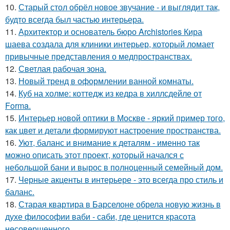
10.
Старый стол обрёл новое звучание - и выглядит так,
будто всегда был частью интерьера.
11.
Архитектор и основатель бюро Archistories Кира
шаева создала для клиники интерьер, который ломает
привычные представления о медпространствах.
12.
Светлая рабочая зона.
13.
Новый тренд в оформлении ванной комнаты.
14.
Куб на холме: коттедж из кедра в хиллсдейле от
Forma.
15.
Интерьер новой оптики в Москве - яркий пример того,
как цвет и детали формируют настроение пространства.
16.
Уют, баланс и внимание к деталям - именно так
можно описать этот проект, который начался с
небольшой бани и вырос в полноценный семейный дом.
17.
Черные акценты в интерьере - это всегда про стиль и
баланс.
18.
Старая квартира в Барселоне обрела новую жизнь в
духе философии ваби - саби, где ценится красота
несовершенного.