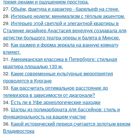
тремя окнами и ощущением простора.
27.
Объём, фактура и характер - барельеф на стене.
28.
Интерьер недели: минимализм с тёплым акцентом.
29.
Интерьер этой светлой и элегантной квартиры в
Сталинке дизайнер Анастасия венедчук создавала для
артистки большого театра оперы и балета в Минске.
30.
Как размер и форма зеркала на ванную комнату
влияют.
31.
Американская классика в Петербурге: стильная
квартира площадью 130 м.
32.
Какие современные культурные мероприятия
проводятся в Кургане
33.
Как рассчитать оптимальное расстояние до
телевизора в зависимости от диагонали?
34.
Есть ли в Уфе археологические находки
35.
Шатры из поликарбоната для бассейнов: стиль и
функциональность на вашем участке
36.
Какой исторический период считается золотым веком
Владивостока