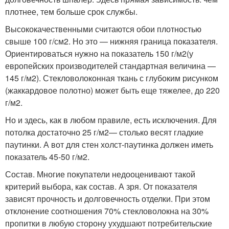
плотнее, тем больше срок службы.
Высококачественными считаются обои плотностью
свыше 100 г/см
2
. Но это — нижняя граница показателя.
Ориентироваться нужно на показатель 150 г/м
2
(у
европейских производителей стандартная величина —
145 г/м
2
). Стекловолоконная ткань с глубоким рисунком
(жаккардовое полотно) может быть еще тяжелее, до 220
г/м
2
.
Но и здесь, как в любом правиле, есть исключения. Для
потолка достаточно 25 г/м
2
— столько весят гладкие
паутинки. А вот для стен холст-паутинка должен иметь
показатель 45-50 г/м
2
.
Состав. Многие покупатели недооценивают такой
критерий выбора, как состав. А зря. От показателя
зависят прочность и долговечность отделки. При этом
отклонение соотношения 70% стекловолокна на 30%
пропитки в любую сторону ухудшают потребительские