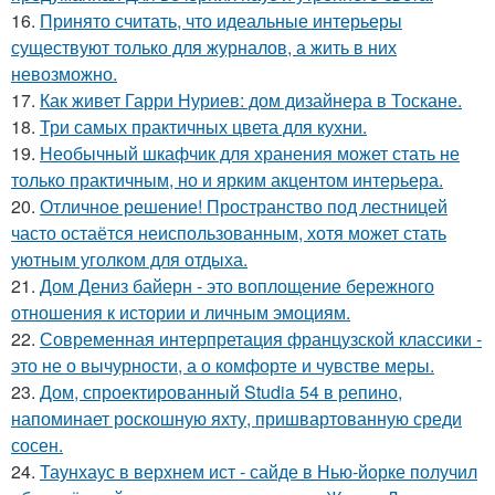
16.
Принято считать, что идеальные интерьеры
существуют только для журналов, а жить в них
невозможно.
17.
Как живет Гарри Нуриев: дом дизайнера в Тоскане.
18.
Три самых практичных цвета для кухни.
19.
Необычный шкафчик для хранения может стать не
только практичным, но и ярким акцентом интерьера.
20.
Отличное решение! Пространство под лестницей
часто остаётся неиспользованным, хотя может стать
уютным уголком для отдыха.
21.
Дом Дениз байерн - это воплощение бережного
отношения к истории и личным эмоциям.
22.
Современная интерпретация французской классики -
это не о вычурности, а о комфорте и чувстве меры.
23.
Дом, спроектированный Studia 54 в репино,
напоминает роскошную яхту, пришвартованную среди
сосен.
24.
Таунхаус в верхнем ист - сайде в Нью-йорке получил