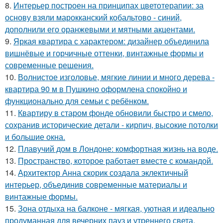
8.
Интерьер построен на принципах цветотерапии: за
основу взяли марокканский кобальтово - синий,
дополнили его оранжевыми и мятными акцентами.
9.
Яркая квартира с характером: дизайнер объединила
вишнёвые и горчичные оттенки, винтажные формы и
современные решения.
10.
Волнистое изголовье, мягкие линии и много дерева -
квартира 90 м в Пушкино оформлена спокойно и
функционально для семьи с ребёнком.
11.
Квартиру в старом фонде обновили быстро и смело,
сохранив исторические детали - кирпич, высокие потолки
и большие окна.
12.
Плавучий дом в Лондоне: комфортная жизнь на воде.
13.
Пространство, которое работает вместе с командой.
14.
Архитектор Анна скорик создала эклектичный
интерьер, объединив современные материалы и
винтажные формы.
15.
Зона отдыха на балконе - мягкая, уютная и идеально
продуманная для вечерних пауз и утреннего света.