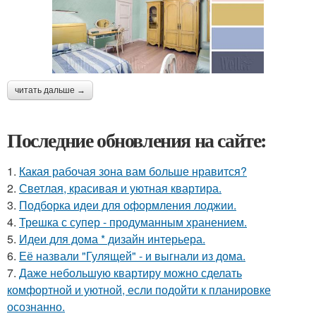
читать дальше →
Последние обновления на сайте:
1.
Какая рабочая зона вам больше нравится?
2.
Светлая, красивая и уютная квартира.
3.
Подборка идеи для оформления лоджии.
4.
Трешка с супер - продуманным хранением.
5.
Идеи для дома * дизайн интерьера.
6.
Её назвали "Гулящей" - и выгнали из дома.
7.
Даже небольшую квартиру можно сделать
комфортной и уютной, если подойти к планировке
осознанно.