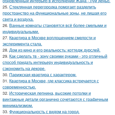
обновлённый интерьер в исполнении Жана - Луи деньо.
25.
Стеклянная перегородка помогает разделить
пространство на функциональные зоны, не лишая его
света и воздуха.
26.
Ванные комнаты становятся всё более смелыми и
индивидуальными.
27.
Квартира в Москве воплощением смелости и
эксперимента стала.
28.
Дом из кино и его реальность: коттедж дурслей.
29.
Как сделать тв - зону своими руками - это отличный
способ придать интерьеру индивидуальность и
сэкономить на декоре.
30.
Парижская квартира с характером.
31.
Квартира в Москве, где классика встречается с
современностью.
32.
Историческая лепнина, высокие потолки и
винтажные детали органично сочетаются с графичным
минимализмом.
33.
Функциональность с видом на город.