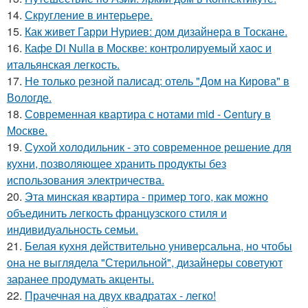
14.
Скругление в интерьере.
15.
Как живет Гарри Нуриев: дом дизайнера в Тоскане.
16.
Кафе Di Nulla в Москве: контролируемый хаос и
итальянская легкость.
17.
Не только резной палисад: отель "Дом на Кирова" в
Вологде.
18.
Современная квартира с нотами mid - Century в
Москве.
19.
Сухой холодильник - это современное решение для
кухни, позволяющее хранить продукты без
использования электричества.
20.
Эта минская квартира - пример того, как можно
объединить легкость французского стиля и
индивидуальность семьи.
21.
Белая кухня действительно универсальна, но чтобы
она не выглядела "Стерильной", дизайнеры советуют
заранее продумать акценты.
22.
Прачечная на двух квадратах - легко!