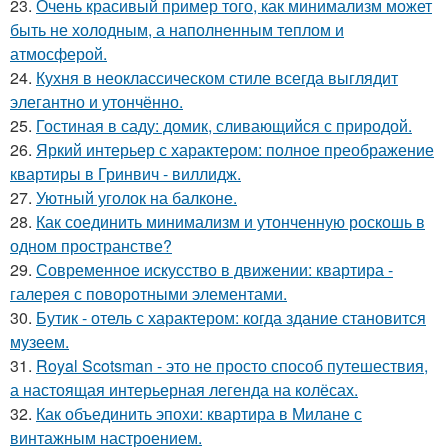
23.
Очень красивый пример того, как минимализм может
быть не холодным, а наполненным теплом и
атмосферой.
24.
Кухня в неоклассическом стиле всегда выглядит
элегантно и утончённо.
25.
Гостиная в саду: домик, сливающийся с природой.
26.
Яркий интерьер с характером: полное преображение
квартиры в Гринвич - виллидж.
27.
Уютный уголок на балконе.
28.
Как соединить минимализм и утонченную роскошь в
одном пространстве?
29.
Современное искусство в движении: квартира -
галерея с поворотными элементами.
30.
Бутик - отель с характером: когда здание становится
музеем.
31.
Royal Scotsman - это не просто способ путешествия,
а настоящая интерьерная легенда на колёсах.
32.
Как объединить эпохи: квартира в Милане с
винтажным настроением.