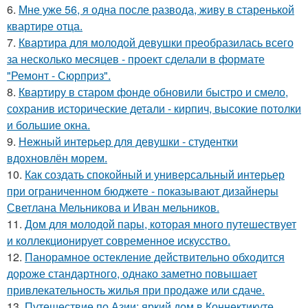
6.
Мне уже 56, я одна после развода, живу в старенькой
квартире отца.
7.
Квартира для молодой девушки преобразилась всего
за несколько месяцев - проект сделали в формате
"Ремонт - Сюрприз".
8.
Квартиру в старом фонде обновили быстро и смело,
сохранив исторические детали - кирпич, высокие потолки
и большие окна.
9.
Нежный интерьер для девушки - студентки
вдохновлён морем.
10.
Как создать спокойный и универсальный интерьер
при ограниченном бюджете - показывают дизайнеры
Светлана Мельникова и Иван мельников.
11.
Дом для молодой пары, которая много путешествует
и коллекционирует современное искусство.
12.
Панорамное остекление действительно обходится
дороже стандартного, однако заметно повышает
привлекательность жилья при продаже или сдаче.
13.
Путешествие по Азии: яркий дом в Коннектикуте.