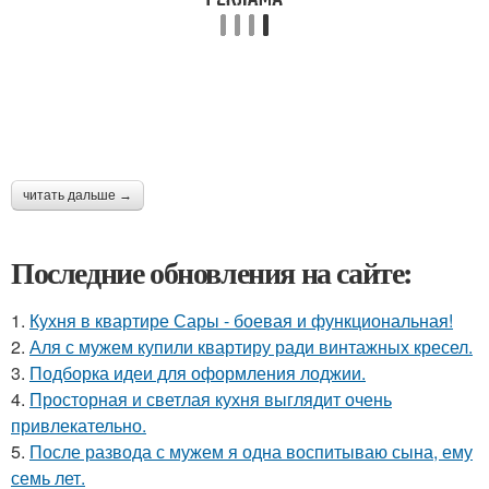
читать дальше →
Последние обновления на сайте:
1.
Кухня в квартире Сары - боевая и функциональная!
2.
Аля с мужем купили квартиру ради винтажных кресел.
3.
Подборка идеи для оформления лоджии.
4.
Просторная и светлая кухня выглядит очень
привлекательно.
5.
После развода с мужем я одна воспитываю сына, ему
семь лет.