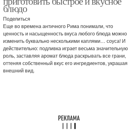
приготовить быстрое и вкусное
блюдо
Поделиться
Еще во времена античного Рима понимали, что
Суп с копченой курицей
Суп с клецками
ценность и насыщенность вкуса любого блюда можно
изменить буквально несколькими каплями… соуса! И
действительно: подливка играет весьма значительную
роль, заставляя аромат блюда раскрывать все грани,
Рисовый суп
Суп с курицей
оттеняя собственный вкус его ингредиентов, украшая
внешний вид.
Щавелевый суп
Овощной суп
Картофельно-яичный
Суп без мяса
суп