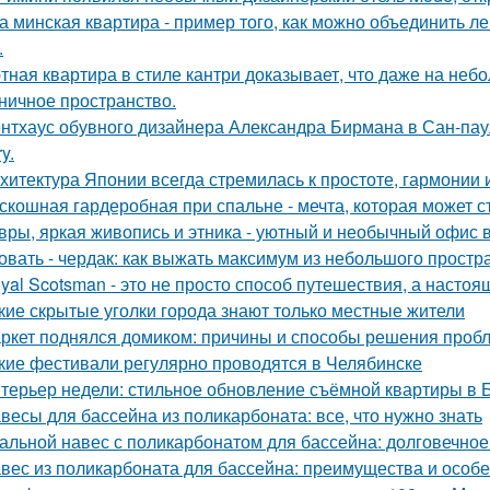
а минская квартира - пример того, как можно объединить л
.
тная квартира в стиле кантри доказывает, что даже на не
ничное пространство.
нтхаус обувного дизайнера Александра Бирмана в Сан-паул
y.
хитектура Японии всегда стремилась к простоте, гармонии 
скошная гардеробная при спальне - мечта, которая может с
вры, яркая живопись и этника - уютный и необычный офис 
овать - чердак: как выжать максимум из небольшого простр
yal Scotsman - это не просто способ путешествия, а настоя
кие скрытые уголки города знают только местные жители
ркет поднялся домиком: причины и способы решения проб
кие фестивали регулярно проводятся в Челябинске
терьер недели: стильное обновление съёмной квартиры в Б
весы для бассейна из поликарбоната: все, что нужно знать
альной навес с поликарбонатом для бассейна: долговечное
вес из поликарбоната для бассейна: преимущества и особ