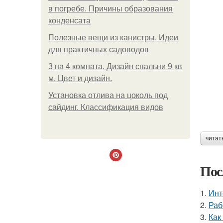
в погребе. Причины образования
конденсата
Полезные вещи из канистры. Идеи
для практичных садоводов
3 на 4 комната. Дизайн спальни 9 кв
м. Цвет и дизайн.
Установка отлива на цоколь под
сайдинг. Классификация видов
читат
Пос
1.
Инт
2.
Раб
3.
Как