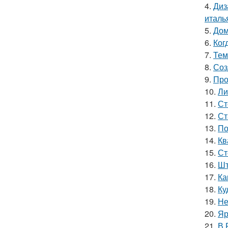
4.
Диз
италь
5.
Дом
6.
Ког
7.
Тем
8.
Соз
9.
Про
10.
Ли
11.
Ст
12.
Ст
13.
По
14.
Кв
15.
Ст
16.
Шт
17.
Ка
18.
Ку
19.
Не
20.
Яр
21.
В 