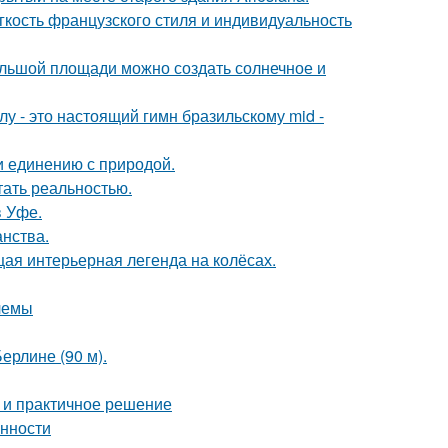
егкость французского стиля и индивидуальность
большой площади можно создать солнечное и
у - это настоящий гимн бразильскому mid -
и единению с природой.
тать реальностью.
в Уфе.
анства.
щая интерьерная легенда на колёсах.
лемы
ерлине (90 м).
 и практичное решение
енности