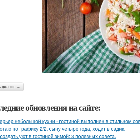
ь дальше →
ледние обновления на сайте:
ерьер небольшой кухни - гостиной выполнен в стильном со
отаю по графику 2/2, сыну четыре года, ходит в садик.
 создать уют в гостиной зимой: 3 полезных совета.