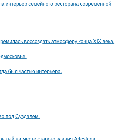
ла интерьер семейного ресторана современной
ремилась воссоздать атмосферу конца XIX века.
одмосковье.
егда был частью интерьера.
ово под Суздалем.
ытый на месте старого здания Arlesiana.