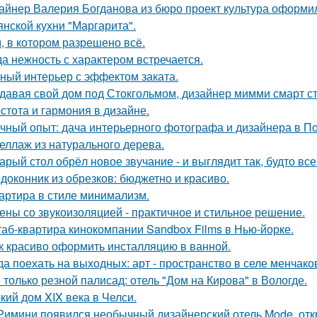
айнер Валерия Богданова из бюро проект культура оформи
янской кухни "Маргарита".
, в котором разрешено всё.
да нежность с характером встречается.
ный интерьер с эффектом заката.
давая свой дом под Стокгольмом, дизайнер мимми смарт ст
стота и гармония в дизайне.
чный опыт: дача интерьерного фотографа и дизайнера в П
еллаж из натурального дерева.
арый стол обрёл новое звучание - и выглядит так, будто вс
доконник из обрезков: бюджетно и красиво.
артира в стиле минимализм.
ены со звукоизоляцией - практичное и стильное решение.
аб-квартира кинокомпании Sandbox Films в Нью-йорке.
к красиво оформить инсталляцию в ванной.
да поехать на выходных: арт - пространство в селе менчак
 только резной палисад: отель "Дом на Кирова" в Вологде.
кий дом XIX века в Челси.
Римини появился необычный дизайнерский отель Mode, откр