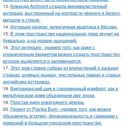
13.
Команда Archjoint создала минималистичный
интерьер, выстроенный на контрасте чёрного и белого,
металле и стекле.
14.
Интерьер недели: эклектичная квартира в Москве.
15.
В этом пространстве национальная тема звучит не
буквально, а на уровне ощущений.
16.
Этот интерьер - пример того, как даже с
ограниченным бюджетом можно создать пространство,
которое выделяется и запоминается.
17.
Этот дом словно собран из впечатлений о дальних
странах, шумных рынках, текстильных лавках и старых
английских коттеджах.
18.
Викторианский шик и современный комфорт: как в
мельбурнском доме объединили две эпохи.
19.
Простая идея новогоднего декора.
20.
Проект от Planka Buro - пример того, как можно
объединить эстетику, функциональность и гармонию с
природой в большом городском пространстве.