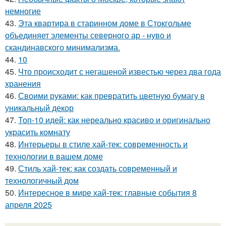
немногие
43.
Эта квартира в старинном доме в Стокгольме
объединяет элементы северного ар - нуво и
скандинавского минимализма.
44.
10
45.
Что происходит с негашеной известью через два года
хранения
46.
Своими руками: как превратить цветную бумагу в
уникальный декор
47.
Топ-10 идей: как нереально красиво и оригинально
украсить комнату
48.
Интерьеры в стиле хай-тек: современность и
технологии в вашем доме
49.
Стиль хай-тек: как создать современный и
технологичный дом
50.
Интересное в мире хай-тек: главные события 8
апреля 2025