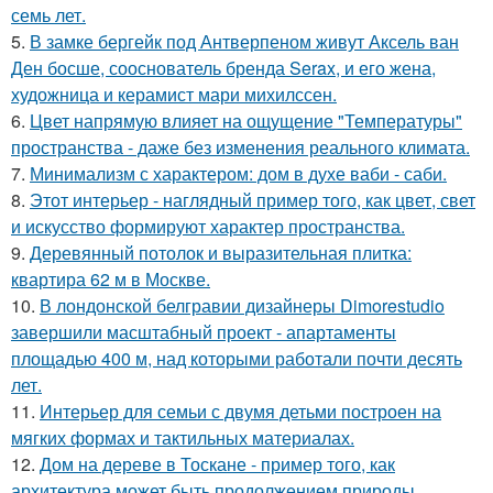
семь лет.
5.
В замке бергейк под Антверпеном живут Аксель ван
Ден босше, сооснователь бренда Serax, и его жена,
художница и керамист мари михилссен.
6.
Цвет напрямую влияет на ощущение "Температуры"
пространства - даже без изменения реального климата.
7.
Минимализм с характером: дом в духе ваби - саби.
8.
Этот интерьер - наглядный пример того, как цвет, свет
и искусство формируют характер пространства.
9.
Деревянный потолок и выразительная плитка:
квартира 62 м в Москве.
10.
В лондонской белгравии дизайнеры Dimorestudio
завершили масштабный проект - апартаменты
площадью 400 м, над которыми работали почти десять
лет.
11.
Интерьер для семьи с двумя детьми построен на
мягких формах и тактильных материалах.
12.
Дом на дереве в Тоскане - пример того, как
архитектура может быть продолжением природы.