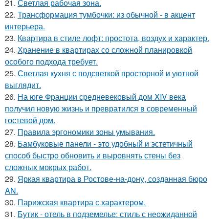
21.
Светлая рабочая зона.
22.
Трансформация тумбочки: из обычной - в акцент
интерьера.
23.
Квартира в стиле лофт: простота, воздух и характер.
24.
Хранение в квартирах со сложной планировкой
особого подхода требует.
25.
Светлая кухня с подсветкой просторной и уютной
выглядит.
26.
На юге Франции средневековый дом XIV века
получил новую жизнь и превратился в современный
гостевой дом.
27.
Правила эргономики зоны умывания.
28.
Бамбуковые панели - это удобный и эстетичный
способ быстро обновить и выровнять стены без
сложных мокрых работ.
29.
Яркая квартира в Ростове-на-дону, созданная бюро
AN.
30.
Парижская квартира с характером.
31.
Бутик - отель в подземелье: стиль с неожиданной