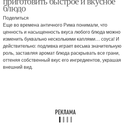
приготовить быстрое и вкусное
блюдо
Поделиться
Еще во времена античного Рима понимали, что
Суп с копченой курицей
Суп с клецками
ценность и насыщенность вкуса любого блюда можно
изменить буквально несколькими каплями… соуса! И
действительно: подливка играет весьма значительную
роль, заставляя аромат блюда раскрывать все грани,
Суп с курицей
Щавелевый суп
оттеняя собственный вкус его ингредиентов, украшая
внешний вид.
Картофельно-яичный
Овощной суп
суп
Суп без мяса