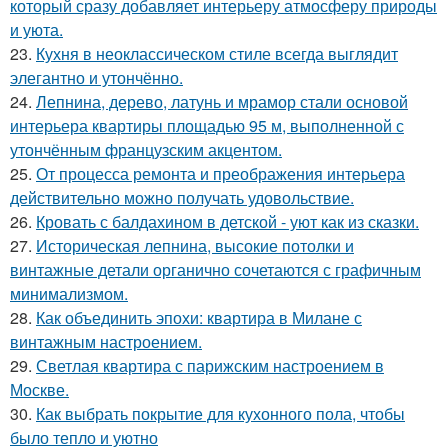
который сразу добавляет интерьеру атмосферу природы
и уюта.
23.
Кухня в неоклассическом стиле всегда выглядит
элегантно и утончённо.
24.
Лепнина, дерево, латунь и мрамор стали основой
интерьера квартиры площадью 95 м, выполненной с
утончённым французским акцентом.
25.
От процесса ремонта и преображения интерьера
действительно можно получать удовольствие.
26.
Кровать с балдахином в детской - уют как из сказки.
27.
Историческая лепнина, высокие потолки и
винтажные детали органично сочетаются с графичным
минимализмом.
28.
Как объединить эпохи: квартира в Милане с
винтажным настроением.
29.
Светлая квартира с парижским настроением в
Москве.
30.
Как выбрать покрытие для кухонного пола, чтобы
было тепло и уютно