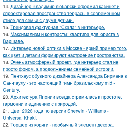
14.
Дизайнер Владимир любарски оформил кабинет и
спроектировал пространство террасы в современном
стиле для семьи с двумя детьми.
15.
Трендовая фактурная "Скала" в интерьере.
16.
Максимализм и контрасты: квартира для юриста в
Варшаве.
17.
Интерьер новой оптики в Москве - яркий пример того,
как цвет и детали формируют настроение пространства.
18.
Очень атмосферный проект, где интерьер стал не
просто фоном, а продолжением семейной истории.
19.
Пентхаус обувного дизайнера Александра Бирмана в
Сан-паулу - это настоящий гимн бразильскому mid -
Century.
20.
Архитектура Японии всегда стремилась к простоте,
гармонии и единению с природой.
21.
Цвет 2026 года по версии Sherwin - Williams -
Universal Khaki.
22.
Торшер из коряги - необычный элемент декора,