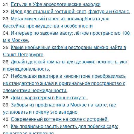
31.
Есть ли в Уфе археологические находки
32.
Идея для стильной гостиной: свет, фактуры и баланс.
33.
Металлический навес из поликарбоната для
бассейна: преимущества и особенности
34.
Интерьер по законам васту: лёгкое пространство 108
м в Москве.
35.
Какие необычные кафе и рестораны можно найти в
Санкт-Петербурге
36.
Дизайн детской комнаты для девочки: нежность, уют
и функциональность.
37.
Небольшая квартира в кенсингтоне преобразилась
из стандартного жилья в оригинальное пространство с
элементами неожиданности.
38.
Дом с характером в Коннектикуте.
39.
Заборы из профнастила в Москве на карте: где
установить и почему это выгодно
40.
Современный коттедж на скале с историей.
41.
Как правильно гасить известь для побелки сада:
пошаговая инструкция