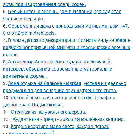
яхта, пришвартованная среди сосен.
5.
Белый бетон и зелень: дом в Испании, где сад стал
частью интерьера.
6.
Современная дача с природными мотивами: дом 147,
3 м от Zrobim Architects.
7.
В доме датского декоратора и стилиста малу карберг в
ведбеке нет привычной мишуры и классических елочных
шаров.
8.
Архитектор Анна скорик создала эклектичный
интерьер, объединив современные материалы и
винтажные формы.
9.
Зона отдыха на балконе - мягкая, уютная и идеально
продуманная для вечерних пауз и утреннего света.
10.
Личный опыт: дача интерьерного фотографа и
дизайнера в Подмосковье.
11.
Стеллаж из натурального дерева.
12.
"Худая" ёлка - тренд - 2026 для маленьких квартир.
13.
Когда в квартире мало света, каждая деталь
становится решающей.