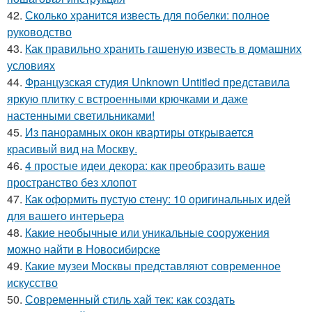
42.
Сколько хранится известь для побелки: полное
руководство
43.
Как правильно хранить гашеную известь в домашних
условиях
44.
Французская студия Unknown Untitled представила
яркую плитку с встроенными крючками и даже
настенными светильниками!
45.
Из панорамных окон квартиры открывается
красивый вид на Москву.
46.
4 простые идеи декора: как преобразить ваше
пространство без хлопот
47.
Как оформить пустую стену: 10 оригинальных идей
для вашего интерьера
48.
Какие необычные или уникальные сооружения
можно найти в Новосибирске
49.
Какие музеи Москвы представляют современное
искусство
50.
Современный стиль хай тек: как создать