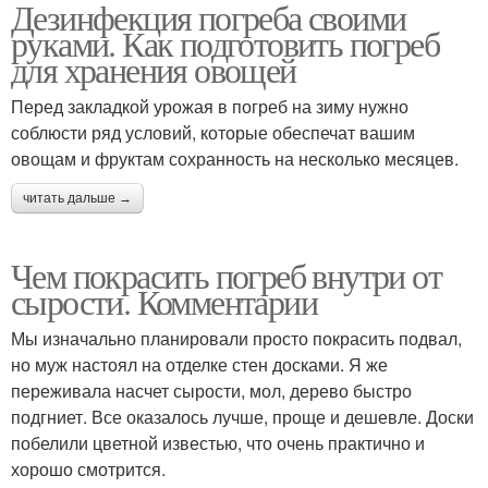
Дезинфекция погреба своими
Народные средства
Средства от грибка
руками. Как подготовить погреб
для хранения овощей
Перед закладкой урожая в погреб на зиму нужно
соблюсти ряд условий, которые обеспечат вашим
Краска против плесени
Средство от плесени
овощам и фруктам сохранность на несколько месяцев.
читать дальше →
Противогрибковые
Фунгицид от плесени
Чем покрасить погреб внутри от
средства
сырости. Комментарии
Мы изначально планировали просто покрасить подвал,
Краска для подвальных
но муж настоял на отделке стен досками. Я же
Известь от плесени
помещений
переживала насчет сырости, мол, дерево быстро
подгниет. Все оказалось лучше, проще и дешевле. Доски
побелили цветной известью, что очень практично и
хорошо смотрится.