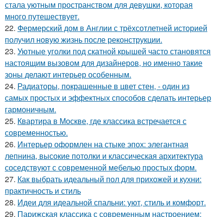
стала уютным пространством для девушки, которая
много путешествует.
22.
Фермерский дом в Англии с трёхсотлетней историей
получил новую жизнь после реконструкции.
23.
Уютные уголки под скатной крышей часто становятся
настоящим вызовом для дизайнеров, но именно такие
зоны делают интерьер особенным.
24.
Радиаторы, покрашенные в цвет стен, - один из
самых простых и эффектных способов сделать интерьер
гармоничным.
25.
Квартира в Москве, где классика встречается с
современностью.
26.
Интерьер оформлен на стыке эпох: элегантная
лепнина, высокие потолки и классическая архитектура
соседствуют с современной мебелью простых форм.
27.
Как выбрать идеальный пол для прихожей и кухни:
практичность и стиль
28.
Идеи для идеальной спальни: уют, стиль и комфорт.
29.
Парижская классика с современным настроением: