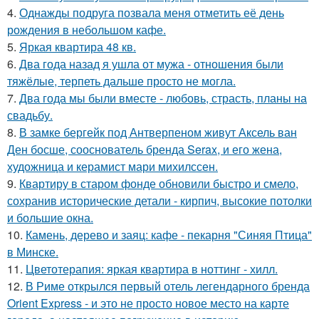
4.
Однажды подруга позвала меня отметить её день
рождения в небольшом кафе.
5.
Яркая квартира 48 кв.
6.
Два года назад я ушла от мужа - отношения были
тяжёлые, терпеть дальше просто не могла.
7.
Два года мы были вместе - любовь, страсть, планы на
свадьбу.
8.
В замке бергейк под Антверпеном живут Аксель ван
Ден босше, сооснователь бренда Serax, и его жена,
художница и керамист мари михилссен.
9.
Квартиру в старом фонде обновили быстро и смело,
сохранив исторические детали - кирпич, высокие потолки
и большие окна.
10.
Камень, дерево и заяц: кафе - пекарня "Синяя Птица"
в Минске.
11.
Цветотерапия: яркая квартира в ноттинг - хилл.
12.
В Риме открылся первый отель легендарного бренда
Orient Express - и это не просто новое место на карте