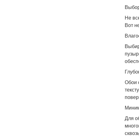
Выбор
Не вс
Вот н
Влаго
Выбир
пузыр
обесп
Глубо
Обои 
текст
повер
Миним
Для о
много
сквозь