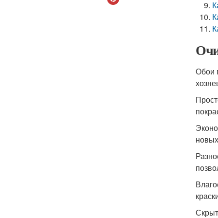
К
К
К
Очи
Обои 
хозяе
Прост
покра
Эконо
новых
Разно
позво
Влаго
краск
Скрыт