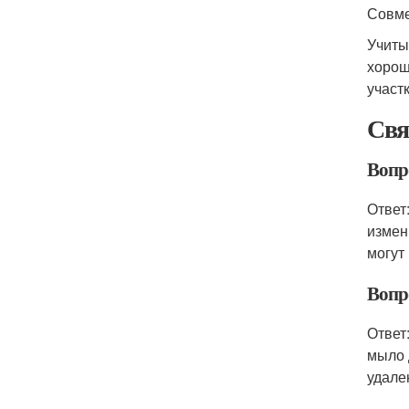
Совме
Учиты
хорош
участк
Свя
Вопро
Ответ
измен
могут
Вопр
Ответ
мыло 
удале