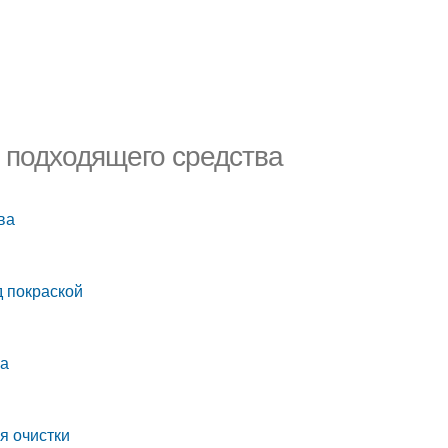
р подходящего средства
ва
д покраской
ла
я очистки