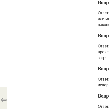
Вопр
Ответ
или м
након
Вопр
Ответ
проис
загря
Вопр
Ответ
испор
Вопр
⇦
Ответ