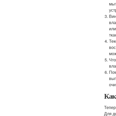
мыт
уст
Вин
вла
или
тка
Тек
вос
мож
Что
вла
Пом
вып
очи
Как
Тепер
Для д