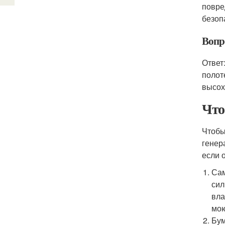
повре
безоп
Вопр
Ответ
полот
высох
Что
Чтобы
генер
если 
Сам
сил
вла
мою
Бум