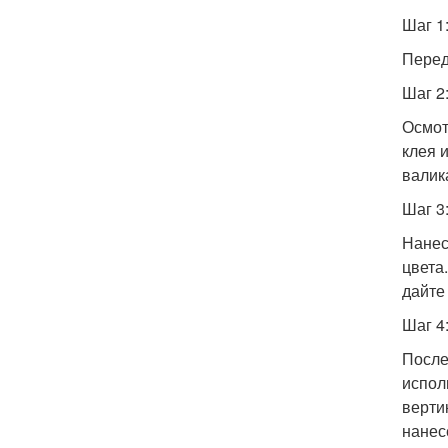
Шаг 1
Перед
Шаг 2
Осмот
клея 
валик
Шаг 3
Нанес
цвета
дайте
Шаг 4
После
испол
верти
нанес