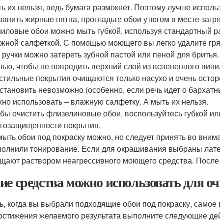
ь их нельзя, ведь бумага размокнет. Поэтому лучше использ
ранить жирные пятна, прогладьте обои утюгом в месте загр
иловые обои можно мыть губкой, используя стандартный р
жной салфеткой. С помощью моющего вы легко удалите гряз
 ручки можно затереть зубной пастой или пеной для бритья
нью, чтобы не повредить верхний слой из вспененного вини
стильные покрытия очищаются только насухо и очень осторо
становить невозможно (особенно, если речь идет о бархат
но использовать – влажную салфетку. А мыть их нельзя.
бы очистить флизелиновые обои, воспользуйтесь губкой или
гозащищенности покрытия.
ыть обои под покраску можно, но следует принять во вниман
олнили тонирование. Если для окрашивания выбраны лате
щают раствором неагрессивного моющего средства. После 
ие средства можно использовать для оч
ь, когда вы выбрали подходящие обои под покраску, самое 
остижения желаемого результата выполните следующие де