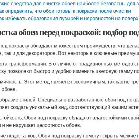
акие средства для очистки обоев наиболее безопасны для 
ак определить, что обои готовы к покраске после очистки
ак избежать образования пузырей и неровностей на поверх
стка обоев перед покраской: подбор по
под покраску обладают множеством преимуществ, что делае
в, так и для декораторов. Вот некоторые ключевые преимущ
ота трансформации: В отличие от традиционных методов сня
ску позволяют быстро и удобно изменить цветовую гамму 
мичность: Этот метод является экономичным, так как не тре
 обоев.
образие стилей: Специально разработанные обои под покра
ляет создать уникальный вид, соответствующий вашим эсте
стойкость: Обои под покраску обладают влагостойкими сво
и и не нарушает целостность обоев.
ие недостатков: Обои под покраску помогут скрыть мелкие н