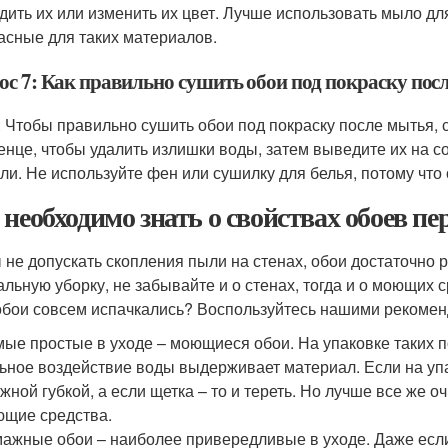
дить их или изменить их цвет. Лучше использовать мыло для
асные для таких материалов.
ос 7: Как правильно сушить обои под покраску пос
: Чтобы правильно сушить обои под покраску после мытья, 
енце, чтобы удалить излишки воды, затем выведите их на с
ли. Не используйте фен или сушилку для белья, потому что 
 необходимо знать о свойствах обоев пе
 не допускать скопления пыли на стенах, обои достаточно 
альную уборку, не забывайте и о стенах, тогда и о моющих с
обои совсем испачкались? Воспользуйтесь нашими рекомен
ые простые в уходе – моющиеся обои. На упаковке таких по
ьное воздействие воды выдерживает материал. Если на упа
жной губкой, а если щетка – то и тереть. Но лучше все же 
щие средства.
ажные обои – наиболее привередливые в уходе. Даже если 