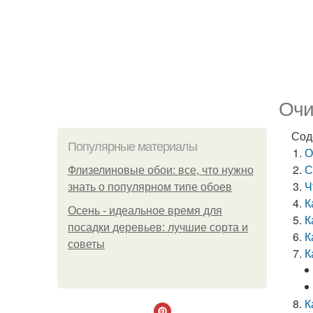
Очи
Сод
Популярные материалы
О
С
Флизелиновые обои: все, что нужно
Ч
знать о популярном типе обоев
К
Осень - идеальное время для
К
посадки деревьев: лучшие сорта и
К
советы
К
К