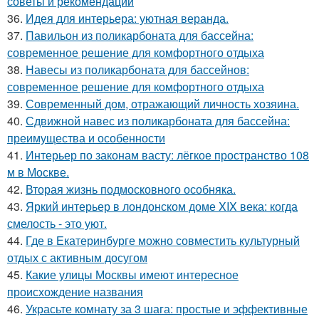
советы и рекомендации
36.
Идея для интерьера: уютная веранда.
37.
Павильон из поликарбоната для бассейна:
современное решение для комфортного отдыха
38.
Навесы из поликарбоната для бассейнов:
современное решение для комфортного отдыха
39.
Современный дом, отражающий личность хозяина.
40.
Сдвижной навес из поликарбоната для бассейна:
преимущества и особенности
41.
Интерьер по законам васту: лёгкое пространство 108
м в Москве.
42.
Вторая жизнь подмосковного особняка.
43.
Яркий интерьер в лондонском доме XIX века: когда
смелость - это уют.
44.
Где в Екатеринбурге можно совместить культурный
отдых с активным досугом
45.
Какие улицы Москвы имеют интересное
происхождение названия
46.
Украсьте комнату за 3 шага: простые и эффективные