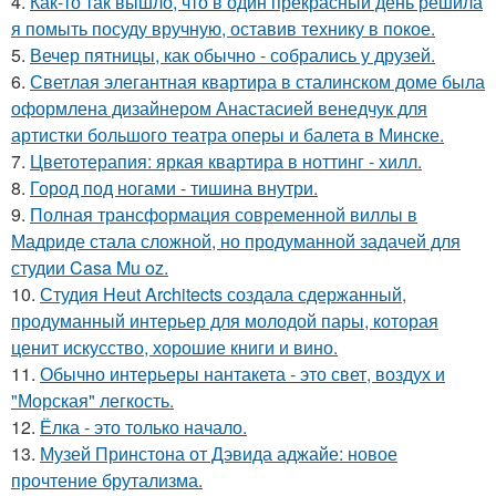
4.
Как-то так вышло, что в один прекрасный день решила
я помыть посуду вручную, оставив технику в покое.
5.
Вечер пятницы, как обычно - собрались у друзей.
6.
Светлая элегантная квартира в сталинском доме была
оформлена дизайнером Анастасией венедчук для
артистки большого театра оперы и балета в Минске.
7.
Цветотерапия: яркая квартира в ноттинг - хилл.
8.
Город под ногами - тишина внутри.
9.
Полная трансформация современной виллы в
Мадриде стала сложной, но продуманной задачей для
студии Casa Mu oz.
10.
Студия Heut Architects создала сдержанный,
продуманный интерьер для молодой пары, которая
ценит искусство, хорошие книги и вино.
11.
Обычно интерьеры нантакета - это свет, воздух и
"Морская" легкость.
12.
Ёлка - это только начало.
13.
Музей Принстона от Дэвида аджайе: новое
прочтение брутализма.