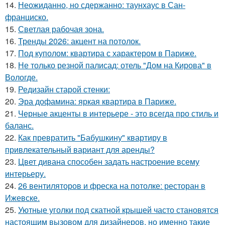
14.
Неожиданно, но сдержанно: таунхаус в Сан-
франциско.
15.
Светлая рабочая зона.
16.
Тренды 2026: акцент на потолок.
17.
Под куполом: квартира с характером в Париже.
18.
Не только резной палисад: отель "Дом на Кирова" в
Вологде.
19.
Редизайн старой стенки:
20.
Эра дофамина: яркая квартира в Париже.
21.
Черные акценты в интерьере - это всегда про стиль и
баланс.
22.
Как превратить "Бабушкину" квартиру в
привлекательный вариант для аренды?
23.
Цвет дивана способен задать настроение всему
интерьеру.
24.
26 вентиляторов и фреска на потолке: ресторан в
Ижевске.
25.
Уютные уголки под скатной крышей часто становятся
настоящим вызовом для дизайнеров, но именно такие