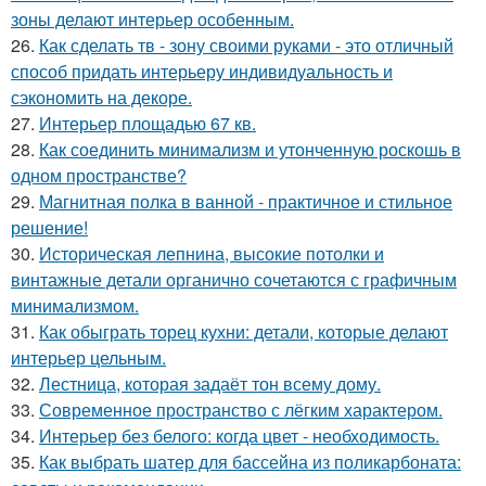
зоны делают интерьер особенным.
26.
Как сделать тв - зону своими руками - это отличный
способ придать интерьеру индивидуальность и
сэкономить на декоре.
27.
Интерьер площадью 67 кв.
28.
Как соединить минимализм и утонченную роскошь в
одном пространстве?
29.
Магнитная полка в ванной - практичное и стильное
решение!
30.
Историческая лепнина, высокие потолки и
винтажные детали органично сочетаются с графичным
минимализмом.
31.
Как обыграть торец кухни: детали, которые делают
интерьер цельным.
32.
Лестница, которая задаёт тон всему дому.
33.
Современное пространство с лёгким характером.
34.
Интерьер без белого: когда цвет - необходимость.
35.
Как выбрать шатер для бассейна из поликарбоната: