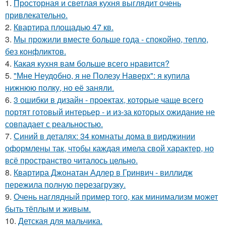
1.
Просторная и светлая кухня выглядит очень
привлекательно.
2.
Квартира площадью 47 кв.
3.
Мы прожили вместе больше года - спокойно, тепло,
без конфликтов.
4.
Какая кухня вам больше всего нравится?
5.
"Мне Неудобно, я не Полезу Наверх": я купила
нижнюю полку, но её заняли.
6.
3 ошибки в дизайн - проектах, которые чаще всего
портят готовый интерьер - и из-за которых ожидание не
совпадает с реальностью.
7.
Синий в деталях: 34 комнаты дома в вирджинии
оформлены так, чтобы каждая имела свой характер, но
всё пространство читалось цельно.
8.
Квартира Джонатан Адлер в Гринвич - виллидж
пережила полную перезагрузку.
9.
Очень наглядный пример того, как минимализм может
быть тёплым и живым.
10.
Детская для мальчика.