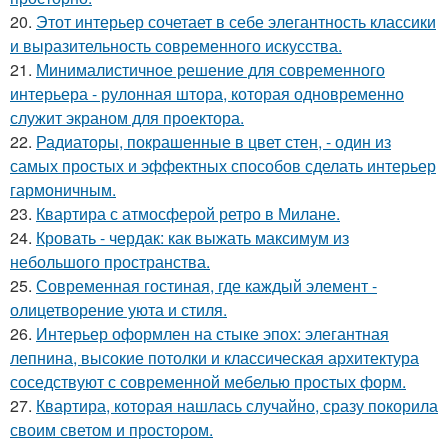
20.
Этот интерьер сочетает в себе элегантность классики
и выразительность современного искусства.
21.
Минималистичное решение для современного
интерьера - рулонная штора, которая одновременно
служит экраном для проектора.
22.
Радиаторы, покрашенные в цвет стен, - один из
самых простых и эффектных способов сделать интерьер
гармоничным.
23.
Квартира с атмосферой ретро в Милане.
24.
Кровать - чердак: как выжать максимум из
небольшого пространства.
25.
Современная гостиная, где каждый элемент -
олицетворение уюта и стиля.
26.
Интерьер оформлен на стыке эпох: элегантная
лепнина, высокие потолки и классическая архитектура
соседствуют с современной мебелью простых форм.
27.
Квартира, которая нашлась случайно, сразу покорила
своим светом и простором.