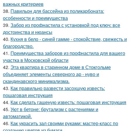
важных критериев
38.
Павильон для бассейна из поликарбоната:
особенности и преимущества
39.
Забор из профнастила с установкой под ключ: все
достоинства и нюансы
40.
Кухня в бело - синей гамме - спокойствие, свежесть и
благородство.
41.
Преимущества заборов из профнастила для вашего
участка в Московской области
42.
Эта квартира в старинном доме в Стокгольме
объединяет элементы северного ар - нуво и
скандинавского минимализма.
43.
Как правильно развести засохшую известь:
пошаговая инструкция
44.
Как сделать гашеную известь: пошаговая инструкция
45.
Уют в бетоне: брутализм с растениями и
автоматикой.
46.
Как украсить зал своими руками: мастер-класс по
созданию цветов из бумаги