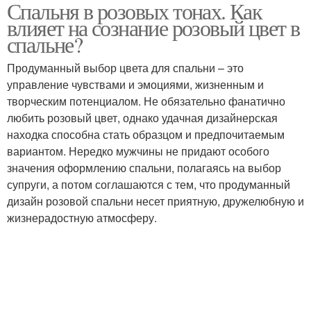
Спальня в розовых тонах. Как
Спальня в серо-
Серая спальня
влияет на сознание розовый цвет в
розовых тонах
спальне?
Продуманный выбор цвета для спальни – это
Спальни с розовым
управление чувствами и эмоциями, жизненным и
Розовая спальня
потолком
творческим потенциалом. Не обязательно фанатично
любить розовый цвет, однако удачная дизайнерская
находка способна стать образцом и предпочитаемым
вариантом. Нередко мужчины не придают особого
Спальня в серых тонах
значения оформлению спальни, полагаясь на выбор
супруги, а потом соглашаются с тем, что продуманный
дизайн розовой спальни несет приятную, дружелюбную и
жизнерадостную атмосферу.