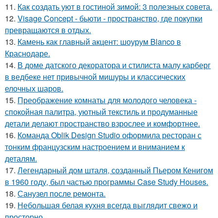
11.
Как создать уют в гостиной зимой: 3 полезных совета.
12.
Visage Concept - бьюти - пространство, где покупки
превращаются в отдых.
13.
Камень как главный акцент: шоурум Blanco в
Краснодаре.
14.
В доме датского декоратора и стилиста малу карберг
в ведбеке нет привычной мишуры и классических
елочных шаров.
15.
Преображение комнаты для молодого человека -
спокойная палитра, уютный текстиль и продуманные
детали делают пространство взрослее и комфортнее.
16.
Команда Oblik Design Studio оформила ресторан с
тонким французским настроением и вниманием к
деталям.
17.
Легендарный дом шталя, созданный Пьером Кенигом
в 1960 году, был частью программы Case Study Houses.
18.
Санузел после ремонта.
19.
Небольшая белая кухня всегда выглядит свежо и
просторно.