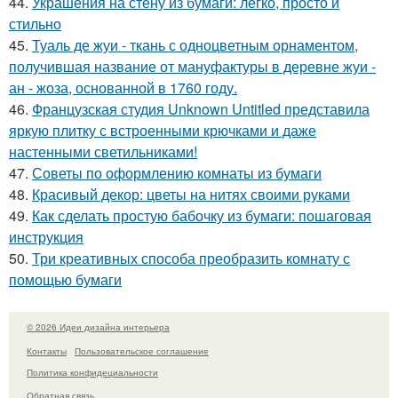
44.
Украшения на стену из бумаги: легко, просто и
стильно
45.
Туаль де жуи - ткань с одноцветным орнаментом,
получившая название от мануфактуры в деревне жуи -
ан - жоза, основанной в 1760 году.
46.
Французская студия Unknown Untitled представила
яркую плитку с встроенными крючками и даже
настенными светильниками!
47.
Советы по оформлению комнаты из бумаги
48.
Красивый декор: цветы на нитях своими руками
49.
Как сделать простую бабочку из бумаги: пошаговая
инструкция
50.
Три креативных способа преобразить комнату с
помощью бумаги
© 2026 Идеи дизайна интерьера
Контакты
Пользовательское соглашение
Политика конфидециальности
Обратная связь