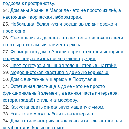
подхода к пространству.
24.
Дом аны Араны в Мадриде - это не просто жильё, а
настоящая творческая лаборатория.
25.
Небольшая белая кухня всегда выглядит свежо и
просторно.
26.
Светильник из дерева - это не только источник света,
но и выразительный элемент декора.
27.
Фермерский дом в Англии с трёхсотлетней историей
получил новую жизнь после реконструкции.
28.
Цвет, текстура и пышная зелень: отель в Паттайе.
29.
Модернистская квартира в доме Ле корбюзье.
30.
Дом с винтажным шармом в Португалии.
31.
Эстетичная лестница в доме - это не просто
функциональный элемент, а важная часть интерьера,
которая задаёт стиль и атмосферу.
32.
Как установить стиральную машину с умом.
33.
Углы тоже могут работать на интерьер.
34.
Дом в стиле американской классики: элегантность и
комфорт для большой семьи.