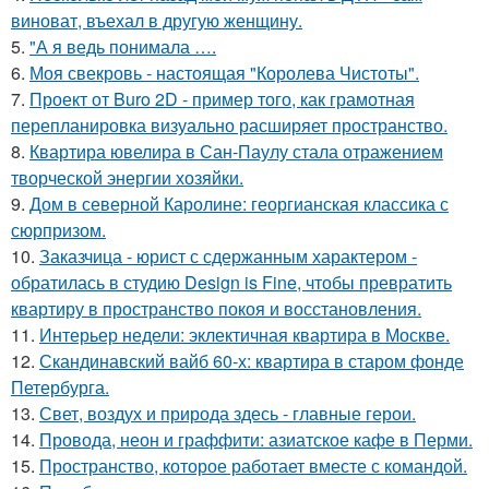
виноват, въехал в другую женщину.
5.
"А я ведь понимала ….
6.
Моя свекровь - настоящая "Королева Чистоты".
7.
Проект от Buro 2D - пример того, как грамотная
перепланировка визуально расширяет пространство.
8.
Квартира ювелира в Сан-Паулу стала отражением
творческой энергии хозяйки.
9.
Дом в северной Каролине: георгианская классика с
сюрпризом.
10.
Заказчица - юрист с сдержанным характером -
обратилась в студию Design is Fine, чтобы превратить
квартиру в пространство покоя и восстановления.
11.
Интерьер недели: эклектичная квартира в Москве.
12.
Скандинавский вайб 60-х: квартира в старом фонде
Петербурга.
13.
Свет, воздух и природа здесь - главные герои.
14.
Провода, неон и граффити: азиатское кафе в Перми.
15.
Пространство, которое работает вместе с командой.