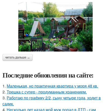
читать дальше →
Последние обновления на сайте:
1.
Маленькая, но практичная квартира у моря 48 кв.
2.
Трешка с супер - продуманным хранением.
3.
Работаю по графику 2/2, сыну четыре года, ходит в
садик.
4.
Несколько лет назад мой муж попал в ДТП - сам