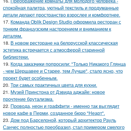
16.
Преображение комнаты для молодого человека -
спокойная палитра, уютный текстиль и продуманные
детали делают пространство взрослее и комфортнее.
17.
Команда Oblik Design Studio оформила ресторан с
тонким французским настроением и вниманием к
деталям.
18.
В новом ресторане на белорусской классическая
эстетика встречается с атмосферой старинной
библиотеки.
19.
Когда заказчики попросили: "Только Никакого Глянца
- чем Шершавее и Старее, тем Лучше", стало ясно, что
проект будет особенным.
20.
Три самых практичных цвета для кухни.
21.
Музей Принстона от Дэвида аджайе: новое
прочтение брутализма.
22.
Провода, неон и граффити - именно так выглядит
новое кафе в Перми, созданное бюро "Неарт".
23.
Дом под Барселоной, который архитектор Рауль
Санчес полностью преобразил, стал примером смелого