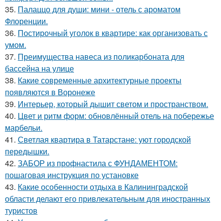
35.
Палаццо для души: мини - отель с ароматом
Флоренции.
36.
Постирочный уголок в квартире: как организовать с
умом.
37.
Преимущества навеса из поликарбоната для
бассейна на улице
38.
Какие современные архитектурные проекты
появляются в Воронеже
39.
Интерьер, который дышит светом и пространством.
40.
Цвет и ритм форм: обновлённый отель на побережье
марбельи.
41.
Светлая квартира в Татарстане: уют городской
передышки.
42.
ЗАБОР из профнастила с ФУНДАМЕНТОМ:
пошаговая инструкция по установке
43.
Какие особенности отдыха в Калининградской
области делают его привлекательным для иностранных
туристов