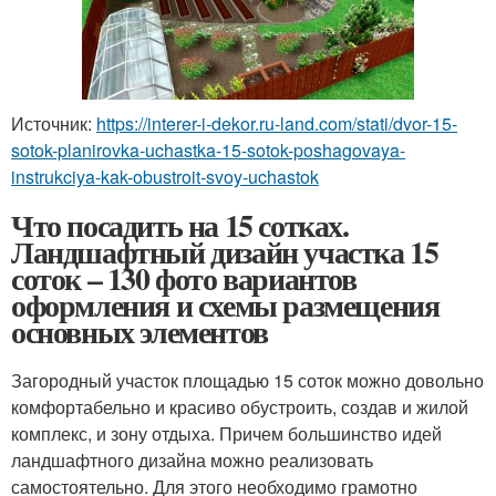
Источник:
https://interer-i-dekor.ru-land.com/stati/dvor-15-
sotok-planirovka-uchastka-15-sotok-poshagovaya-
instrukciya-kak-obustroit-svoy-uchastok
Что посадить на 15 сотках.
Ландшафтный дизайн участка 15
соток – 130 фото вариантов
оформления и схемы размещения
основных элементов
Загородный участок площадью 15 соток можно довольно
комфортабельно и красиво обустроить, создав и жилой
комплекс, и зону отдыха. Причем большинство идей
ландшафтного дизайна можно реализовать
самостоятельно. Для этого необходимо грамотно