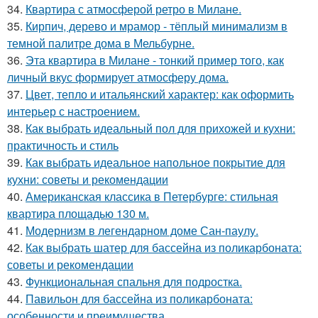
34.
Квартира с атмосферой ретро в Милане.
35.
Кирпич, дерево и мрамор - тёплый минимализм в
темной палитре дома в Мельбурне.
36.
Эта квартира в Милане - тонкий пример того, как
личный вкус формирует атмосферу дома.
37.
Цвет, тепло и итальянский характер: как оформить
интерьер с настроением.
38.
Как выбрать идеальный пол для прихожей и кухни:
практичность и стиль
39.
Как выбрать идеальное напольное покрытие для
кухни: советы и рекомендации
40.
Американская классика в Петербурге: стильная
квартира площадью 130 м.
41.
Модернизм в легендарном доме Сан-паулу.
42.
Как выбрать шатер для бассейна из поликарбоната:
советы и рекомендации
43.
Функциональная спальня для подростка.
44.
Павильон для бассейна из поликарбоната:
особенности и преимущества