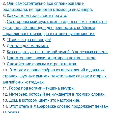
2.
Они самостоятельно всё спланировали и
реализовали, не прибегая к помощи дизайнера.
3.
Как часто мы забываем про это.
4.
Со стороны мой муж кажется идеальным: не пьёт, не
курит, не даёт поводов для ревности, с ребёнком
справляется отлично, да и готовит лучше многих.
5.
"Твоя сестра не ворует!
6.
Детская для мальчика.
7.
Как создать уют в гостиной зимой: 3 полезных совета.
8.
Цветотерапия: яркая квартира в ноттинг - хилл.
9.
Спокойствие формы и игра оттенков.
10.
Этот дом словно собран из впечатлений о дальних
странах, шумных рынках, текстильных лавках и старых
английских коттеджах.
11.
Город под ногами - тишина внутри.
12.
Интерьер, который не нуждается в громких словах.
13.
Дом, в котором цвет - это настроение.
14.
Этот отель в Хабаровске словно продолжает пейзаж
за окном.