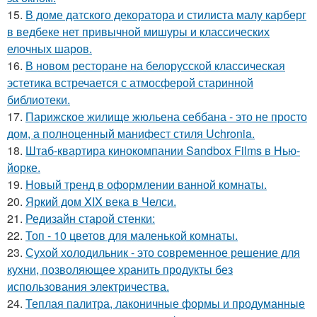
15.
В доме датского декоратора и стилиста малу карберг
в ведбеке нет привычной мишуры и классических
елочных шаров.
16.
В новом ресторане на белорусской классическая
эстетика встречается с атмосферой старинной
библиотеки.
17.
Парижское жилище жюльена себбана - это не просто
дом, а полноценный манифест стиля Uchronia.
18.
Штаб-квартира кинокомпании Sandbox Films в Нью-
йорке.
19.
Новый тренд в оформлении ванной комнаты.
20.
Яркий дом XIX века в Челси.
21.
Редизайн старой стенки:
22.
Топ - 10 цветов для маленькой комнаты.
23.
Сухой холодильник - это современное решение для
кухни, позволяющее хранить продукты без
использования электричества.
24.
Теплая палитра, лаконичные формы и продуманные