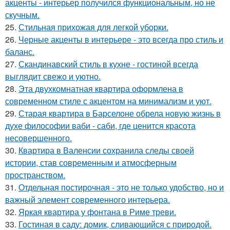
акценты - интерьер получился функциональным, но не
скучным.
25.
Стильная прихожая для легкой уборки.
26.
Черные акценты в интерьере - это всегда про стиль и
баланс.
27.
Скандинавский стиль в кухне - гостиной всегда
выглядит свежо и уютно.
28.
Эта двухкомнатная квартира оформлена в
современном стиле с акцентом на минимализм и уют.
29.
Старая квартира в Барселоне обрела новую жизнь в
духе философии ваби - саби, где ценится красота
несовершенного.
30.
Квартира в Валенсии сохранила следы своей
истории, став современным и атмосферным
пространством.
31.
Отдельная постирочная - это не только удобство, но и
важный элемент современного интерьера.
32.
Яркая квартира у фонтана в Риме треви.
33.
Гостиная в саду: домик, сливающийся с природой.