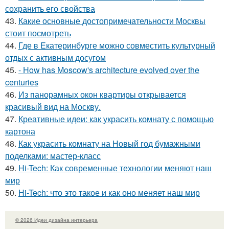
сохранить его свойства
43.
Какие основные достопримечательности Москвы
стоит посмотреть
44.
Где в Екатеринбурге можно совместить культурный
отдых с активным досугом
45.
- How has Moscow's architecture evolved over the
centuries
46.
Из панорамных окон квартиры открывается
красивый вид на Москву.
47.
Креативные идеи: как украсить комнату с помощью
картона
48.
Как украсить комнату на Новый год бумажными
поделками: мастер-класс
49.
Hi-Tech: Как современные технологии меняют наш
мир
50.
Hi-Tech: что это такое и как оно меняет наш мир
© 2026 Идеи дизайна интерьера