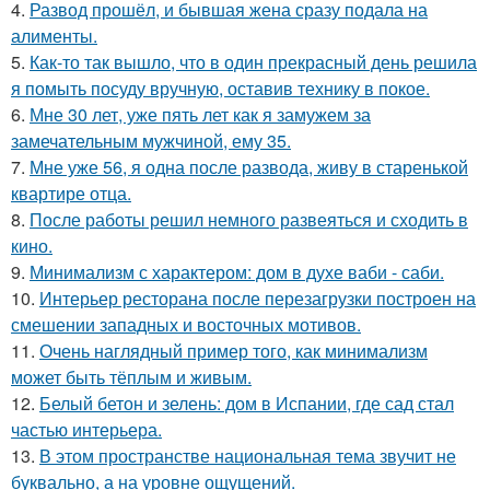
4.
Развод прошёл, и бывшая жена сразу подала на
алименты.
5.
Как-то так вышло, что в один прекрасный день решила
я помыть посуду вручную, оставив технику в покое.
6.
Мне 30 лет, уже пять лет как я замужем за
замечательным мужчиной, ему 35.
7.
Мне уже 56, я одна после развода, живу в старенькой
квартире отца.
8.
После работы решил немного развеяться и сходить в
кино.
9.
Минимализм с характером: дом в духе ваби - саби.
10.
Интерьер ресторана после перезагрузки построен на
смешении западных и восточных мотивов.
11.
Очень наглядный пример того, как минимализм
может быть тёплым и живым.
12.
Белый бетон и зелень: дом в Испании, где сад стал
частью интерьера.
13.
В этом пространстве национальная тема звучит не
буквально, а на уровне ощущений.