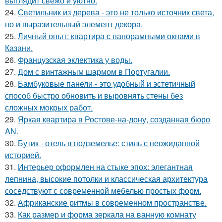
выглядит свежо и уютно.
24.
Светильник из дерева - это не только источник света,
но и выразительный элемент декора.
25.
Личный опыт: квартира с панорамными окнами в
Казани.
26.
Французская эклектика у воды.
27.
Дом с винтажным шармом в Португалии.
28.
Бамбуковые панели - это удобный и эстетичный
способ быстро обновить и выровнять стены без
сложных мокрых работ.
29.
Яркая квартира в Ростове-на-дону, созданная бюро
AN.
30.
Бутик - отель в подземелье: стиль с неожиданной
историей.
31.
Интерьер оформлен на стыке эпох: элегантная
лепнина, высокие потолки и классическая архитектура
соседствуют с современной мебелью простых форм.
32.
Африканские ритмы в современном пространстве.
33.
Как размер и форма зеркала на ванную комнату