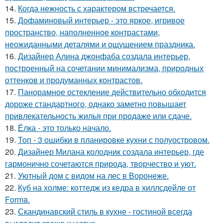
14.
Когда нежность с характером встречается.
15.
Дофаминовый интерьер - это яркое, игривое
пространство, наполненное контрастами,
неожиданными деталями и ощущением праздника.
16.
Дизайнер Алина джонфаба создала интерьер,
построенный на сочетании минимализма, природных
оттенков и продуманных контрастов.
17.
Панорамное остекление действительно обходится
дороже стандартного, однако заметно повышает
привлекательность жилья при продаже или сдаче.
18.
Ёлка - это только начало.
19.
Топ - 3 ошибки в планировке кухни с полуостровом.
20.
Дизайнер Милана колодник создала интерьер, где
гармонично сочетаются природа, творчество и уют.
21.
Уютный дом с видом на лес в Воронеже.
22.
Куб на холме: коттедж из кедра в хиллсдейле от
Forma.
23.
Скандинавский стиль в кухне - гостиной всегда