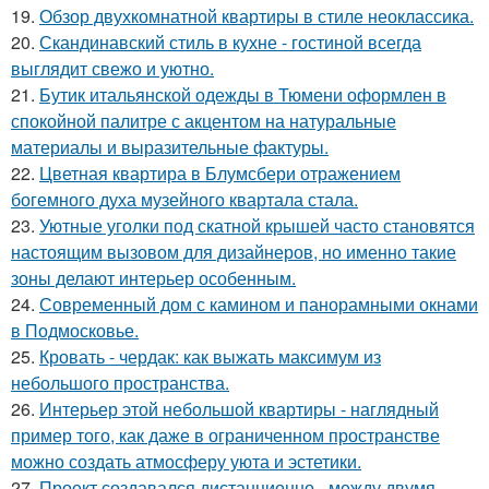
19.
Обзор двухкомнатной квартиры в стиле неоклассика.
20.
Скандинавский стиль в кухне - гостиной всегда
выглядит свежо и уютно.
21.
Бутик итальянской одежды в Тюмени оформлен в
спокойной палитре с акцентом на натуральные
материалы и выразительные фактуры.
22.
Цветная квартира в Блумсбери отражением
богемного духа музейного квартала стала.
23.
Уютные уголки под скатной крышей часто становятся
настоящим вызовом для дизайнеров, но именно такие
зоны делают интерьер особенным.
24.
Современный дом с камином и панорамными окнами
в Подмосковье.
25.
Кровать - чердак: как выжать максимум из
небольшого пространства.
26.
Интерьер этой небольшой квартиры - наглядный
пример того, как даже в ограниченном пространстве
можно создать атмосферу уюта и эстетики.
27.
Проект создавался дистанционно - между двумя