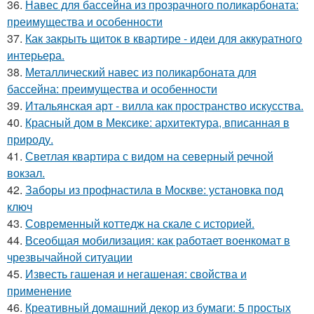
36.
Навес для бассейна из прозрачного поликарбоната:
преимущества и особенности
37.
Как закрыть щиток в квартире - идеи для аккуратного
интерьера.
38.
Металлический навес из поликарбоната для
бассейна: преимущества и особенности
39.
Итальянская арт - вилла как пространство искусства.
40.
Красный дом в Мексике: архитектура, вписанная в
природу.
41.
Светлая квартира с видом на северный речной
вокзал.
42.
Заборы из профнастила в Москве: установка под
ключ
43.
Современный коттедж на скале с историей.
44.
Всеобщая мобилизация: как работает военкомат в
чрезвычайной ситуации
45.
Известь гашеная и негашеная: свойства и
применение
46.
Креативный домашний декор из бумаги: 5 простых