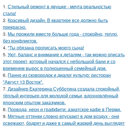
1.
Стильный ремонт в двушке - мечта реальностью
стала!
2.
Красивый дизайн. В квартире все должно быть
прекрасно.
3.
Мы прожили вместе больше года - спокойно, тепло,
без конфликтов.
4.
"Ты обязана прописать моего сына!
5.
Уют, баланс и внимание к деталям - так можно описать
этот проект, который начался с небольшой бани и со
временем вырос в полноценный семейный дом.
6.
Панно из сковородок и диалог культур: ресторан
"Август 13 Восток".
7.
Дизайнер Екатерина Субботина создала спокойный,
тёплый интерьер для молодой семьи, вдохновлённый
японским опытом заказчиков.
8.
Провода, неон и граффити: азиатское кафе в Перми.
9.
Мятные оттенки словно впускают в дом воздух - они
освежают, бодрят и даже в самый жаркий день выглядят