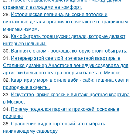
странами и взглядами на комфорт.
28.
Историческая лепнина, высокие потолки и
винтажные детали органично сочетаются с графичным
минимализмом.
29.
Как обыграть торец кухни: детали, которые делают
интерьер цельным.
30.
Ванная с окном - роскошь, которую стоит обыграть.
31.
Интерьер этой светлой и элегантной квартиры в
Сталинке дизайнер Анастасия венедчук создавала для
артистки большого театра оперы и балета в Минске.
32.
Квартира у моря в стиле ваби - саби: тишина, свет и
природные акценты.
33.
Искусство, яркие краски и винтаж: цветная квартира
в Москве.
34.
Почему поднялся паркет в прихожей: основные
причины
35.
Сравнение видов гортензий: что выбрать
начинающему садоводу