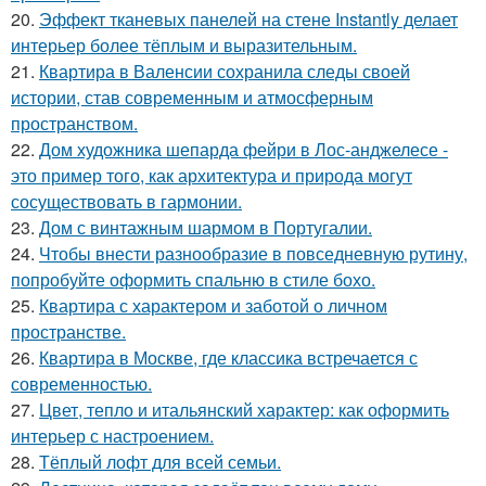
20.
Эффект тканевых панелей на стене Instantly делает
интерьер более тёплым и выразительным.
21.
Квартира в Валенсии сохранила следы своей
истории, став современным и атмосферным
пространством.
22.
Дом художника шепарда фейри в Лос-анджелесе -
это пример того, как архитектура и природа могут
сосуществовать в гармонии.
23.
Дом с винтажным шармом в Португалии.
24.
Чтобы внести разнообразие в повседневную рутину,
попробуйте оформить спальню в стиле бохо.
25.
Квартира с характером и заботой о личном
пространстве.
26.
Квартира в Москве, где классика встречается с
современностью.
27.
Цвет, тепло и итальянский характер: как оформить
интерьер с настроением.
28.
Тёплый лофт для всей семьи.