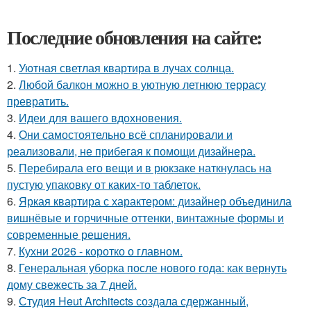
Последние обновления на сайте:
1.
Уютная светлая квартира в лучах солнца.
2.
Любой балкон можно в уютную летнюю террасу
превратить.
3.
Идеи для вашего вдохновения.
4.
Они самостоятельно всё спланировали и
реализовали, не прибегая к помощи дизайнера.
5.
Перебирала его вещи и в рюкзаке наткнулась на
пустую упаковку от каких-то таблеток.
6.
Яркая квартира с характером: дизайнер объединила
вишнёвые и горчичные оттенки, винтажные формы и
современные решения.
7.
Кухни 2026 - коротко о главном.
8.
Генеральная уборка после нового года: как вернуть
дому свежесть за 7 дней.
9.
Студия Heut Architects создала сдержанный,