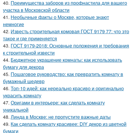
40.
Преимущества заборов из профнастила для вашего
участка в Московской области
41.
Необычные факты о Москве, которые знают
немногие
42.
Известь строительная комовая ГОСТ 9179 77: что это
такое и где применяется
43.
ГОСТ 9179-2018: Основные положения и требования
к строительной извести
44.
Бюджетное украшение комнаты: как использовать
бумагу для декора
45.
Пошаговое руководство: как превратить комнату в
бумажный шедевр
46.
Топ-10 идей: как нереально красиво и оригинально
украсить комнату
47.
Оригами в интерьере: как сделать комнату
уникальной
48.
Линда в Москве: не пропустите важные даты
49.
Как сделать комнату красивее: DIY декор из цветной
бумаги