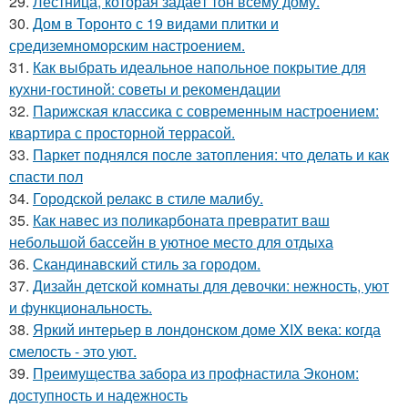
29.
Лестница, которая задаёт тон всему дому.
30.
Дом в Торонто с 19 видами плитки и
средиземноморским настроением.
31.
Как выбрать идеальное напольное покрытие для
кухни-гостиной: советы и рекомендации
32.
Парижская классика с современным настроением:
квартира с просторной террасой.
33.
Паркет поднялся после затопления: что делать и как
спасти пол
34.
Городской релакс в стиле малибу.
35.
Как навес из поликарбоната превратит ваш
небольшой бассейн в уютное место для отдыха
36.
Скандинавский стиль за городом.
37.
Дизайн детской комнаты для девочки: нежность, уют
и функциональность.
38.
Яркий интерьер в лондонском доме XIX века: когда
смелость - это уют.
39.
Преимущества забора из профнастила Эконом:
доступность и надежность