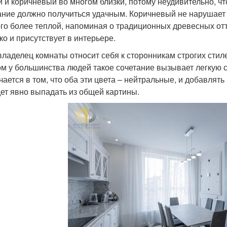
 и коричневый во многом близки, потому неудивительно, ч
ание должно получиться удачным. Коричневый не нарушает 
го более теплой, напоминая о традиционных древесных отт
ко и присутствует в интерьере.
владелец комнаты относит себя к сторонникам строгих стил
ом у большинства людей такое сочетание вызывает легкую 
чается в том, что оба эти цвета – нейтральные, и добавлять 
дет явно выпадать из общей картины.