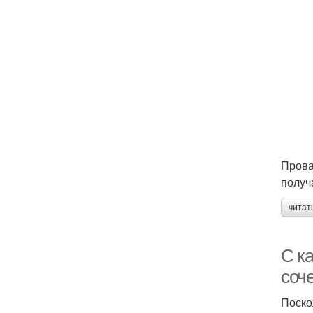
Прова
получ
читат
С к
соч
Поско