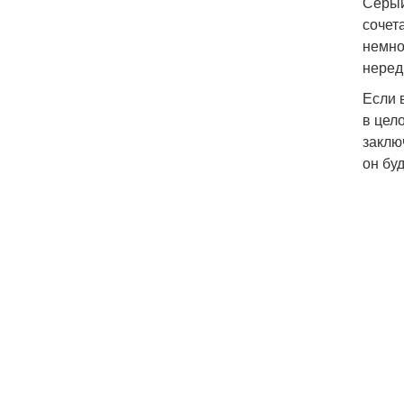
Серый
сочет
немно
неред
Если 
в цел
заклю
он бу