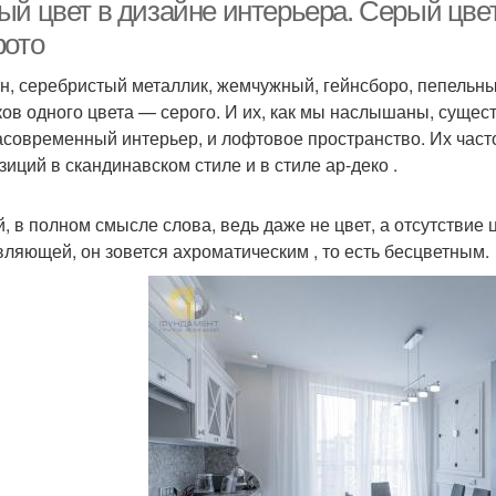
ый цвет в дизайне интерьера. Серый цвет
фото
н, серебристый металлик, жемчужный, гейнсборо, пепель
ежево-фиолетовый
Бежево-розовый
Сочет
ков одного цвета — серого. И их, как мы наслышаны, сущест
интерьер
интерьер
асовременный интерьер, и лофтовое пространство. Их част
зиций в скандинавском стиле и в стиле ар-деко .
Цвет в интерьере
Брюля в интерьере
Бе
, в полном смысле слова, ведь даже не цвет, а отсутствие ц
вляющей, он зовется ахроматическим , то есть бесцветным.
Бежево-желтый
Сочетание в интерьере
интерьер