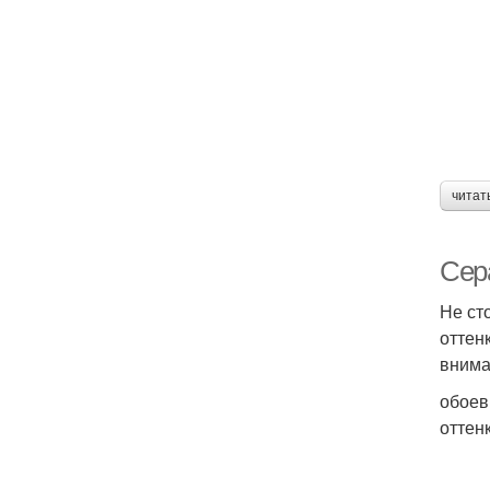
читат
Сер
Не ст
оттен
внима
обоев
оттен