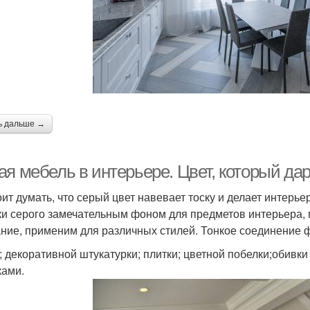
ь дальше →
ая мебель в интерьере. Цвет, который да
оит думать, что серый цвет навевает тоску и делает интерь
ки серого замечательным фоном для предметов интерьера, м
ние, применим для различных стилей. Тонкое соединение 
; декоративной штукатурки; плитки; цветной побелки;обивк
ками.