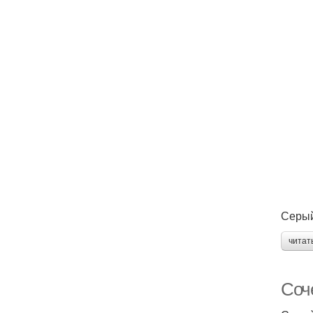
Серый
читат
Соч