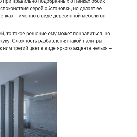
то при правильно подобранных оттенках обоих
спокойствия серой обстановки, но делает ее
енках – именно в виде деревянной мебели он
ей, то такое решение ему может понравиться, но
скуку. Сложность разбавления такой палитры
к ним третий цвет в виде яркого акцента нельзя –