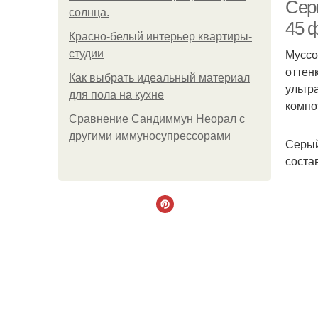
Сер
солнца.
45 
Красно-белый интерьер квартиры-
Муссо
Б
студии
оттен
Как выбрать идеальный материал
ультр
для пола на кухне
компо
Сравнение Сандиммун Неорал с
другими иммуносупрессорами
Серый
соста