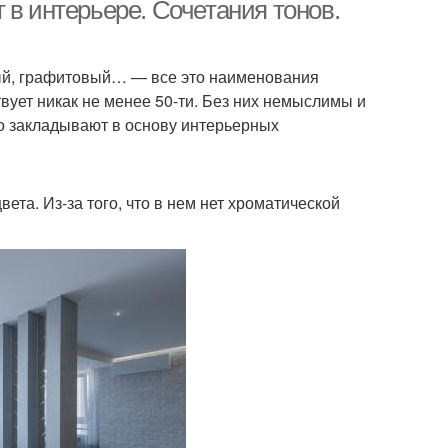
интерьер
 в интерьере. Сочетания тонов.
ный, графитовый… — все это наименования
ания в интерьере
Тона в интерьере
вует никак не менее 50-ти. Без них немыслимы и
о закладывают в основу интерьерных
Интерьер с яркими
жевый интерьер
акцентами
вета. Из-за того, что в нем нет хроматической