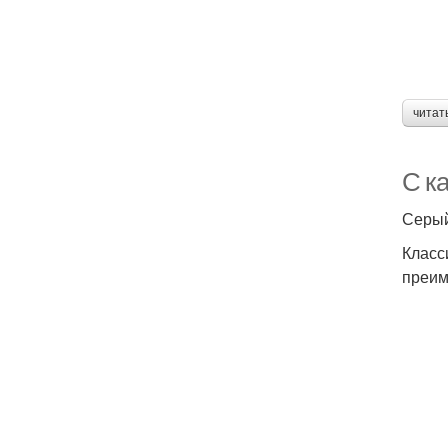
читат
С к
Серый
Класс
преим