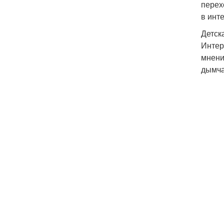
перех
в инт
Детск
Интер
мнени
дымча