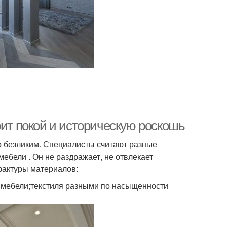
рит покой и историческую роскошь
ер безликим. Специалисты считают разные
ебели . Он не раздражает, не отвлекает
фактуры материалов:
и мебели;текстиля разными по насыщенности