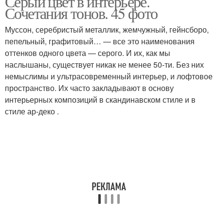
Серый цвет в интерьере.
Сочетания тонов. 45 фото
Муссон, серебристый металлик, жемчужный, гейнсборо,
пепельный, графитовый… — все это наименования
Мебель в интерьере
Шкафы в интерьере
оттенков одного цвета — серого. И их, как мы
наслышаны, существует никак не менее 50-ти. Без них
немыслимы и ультрасовременный интерьер, и лофтовое
пространство. Их часто закладывают в основу
Стильные интерьеры
Интерьеры в сочетании
интерьерных композиций в скандинавском стиле и в
стиле ар-деко .