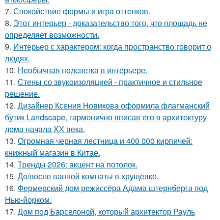
7.
Спокойствие формы и игра оттенков.
8.
Этот интерьер - доказательство того, что площадь не
определяет возможности.
9.
Интерьер с характером: когда пространство говорит о
людях.
10.
Необычная подсветка в интерьере.
11.
Стены со звукоизоляцией - практичное и стильное
решение.
12.
Дизайнер Ксения Новикова оформила флагманский
бутик Landscape, гармонично вписав его в архитектуру
дома начала ХХ века.
13.
Огромная черная лестница и 400 000 кирпичей:
книжный магазин в Китае.
14.
Тренды 2026: акцент на потолок.
15.
До/после ванной комнаты в хрущёвке.
16.
Фермерский дом режиссёра Адама штернберга под
Нью-йорком.
17.
Дом под Барселоной, который архитектор Рауль