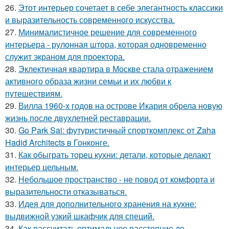
26.
Этот интерьер сочетает в себе элегантность классики
и выразительность современного искусства.
27.
Минималистичное решение для современного
интерьера - рулонная штора, которая одновременно
служит экраном для проектора.
28.
Эклектичная квартира в Москве стала отражением
активного образа жизни семьи и их любви к
путешествиям.
29.
Вилла 1960-х годов на острове Икария обрела новую
жизнь после двухлетней реставрации.
30.
Go Park Sai: футуристичный спорткомплекс от Zaha
Hadid Architects в Гонконге.
31.
Как обыграть торец кухни: детали, которые делают
интерьер цельным.
32.
Небольшое пространство - не повод от комфорта и
выразительности отказываться.
33.
Идея для дополнительного хранения на кухне:
выдвижной узкий шкафчик для специй.
34.
Как рассчитать оптимальное расстояние до