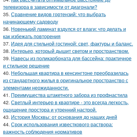
телевизора в зависимости от диагонали?
35.
Сравнение видов гортензий: что выбрать
начинающему садоводу
36.
Новенький ламинат вздулся от влаги: что делать и
как избежать повторения
37.
Идея для стильной гостиной: свет, фактуры и баланс.
38.
Интерьер, который дышит светом и пространством.
39.
Навесы из поликарбоната для бассейна: практичное
и стильное решение
40.
Небольшая квартира в кенсингтоне преобразилась
из стандартного жилья в оригинальное пространство с
элементами неожиданности.
41.
Преимущества штакетного забора из профнастила
42.
Светлый интерьер в квартире - это всегда легкость,
ощущение простора и утренний настрой.
43.
История Москвы: от основания до наших дней
44.
Срок использования известкового раствора:
важность соблюдения нормативов