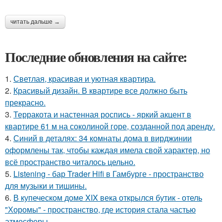
читать дальше →
Последние обновления на сайте:
1.
Светлая, красивая и уютная квартира.
2.
Красивый дизайн. В квартире все должно быть
прекрасно.
3.
Терракота и настенная роспись - яркий акцент в
квартире 61 м на соколиной горе, созданной под аренду.
4.
Синий в деталях: 34 комнаты дома в вирджинии
оформлены так, чтобы каждая имела свой характер, но
всё пространство читалось цельно.
5.
Listening - бар Trader Hifi в Гамбурге - пространство
для музыки и тишины.
6.
В купеческом доме XIX века открылся бутик - отель
"Хоромы" - пространство, где история стала частью
атмосферы.