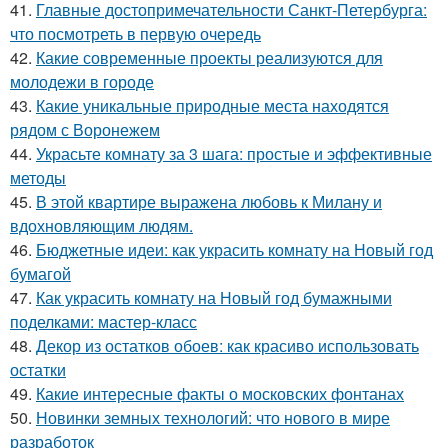
41.
Главные достопримечательности Санкт-Петербурга:
что посмотреть в первую очередь
42.
Какие современные проекты реализуются для
молодежи в городе
43.
Какие уникальные природные места находятся
рядом с Воронежем
44.
Украсьте комнату за 3 шага: простые и эффективные
методы
45.
В этой квартире выражена любовь к Милану и
вдохновляющим людям.
46.
Бюджетные идеи: как украсить комнату на Новый год
бумагой
47.
Как украсить комнату на Новый год бумажными
поделками: мастер-класс
48.
Декор из остатков обоев: как красиво использовать
остатки
49.
Какие интересные факты о московских фонтанах
50.
Новинки земных технологий: что нового в мире
разработок