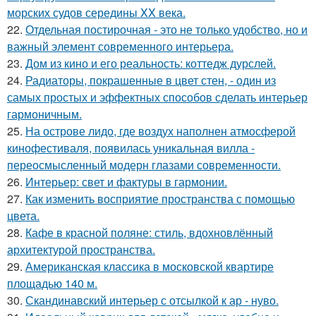
морских судов середины XX века.
22.
Отдельная постирочная - это не только удобство, но и
важный элемент современного интерьера.
23.
Дом из кино и его реальность: коттедж дурслей.
24.
Радиаторы, покрашенные в цвет стен, - один из
самых простых и эффектных способов сделать интерьер
гармоничным.
25.
На острове лидо, где воздух наполнен атмосферой
кинофестиваля, появилась уникальная вилла -
переосмысленный модерн глазами современности.
26.
Интерьер: свет и фактуры в гармонии.
27.
Как изменить восприятие пространства с помощью
цвета.
28.
Кафе в красной поляне: стиль, вдохновлённый
архитектурой пространства.
29.
Американская классика в московской квартире
площадью 140 м.
30.
Скандинавский интерьер с отсылкой к ар - нуво.