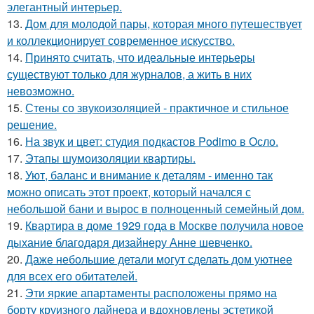
элегантный интерьер.
13.
Дом для молодой пары, которая много путешествует
и коллекционирует современное искусство.
14.
Принято считать, что идеальные интерьеры
существуют только для журналов, а жить в них
невозможно.
15.
Стены со звукоизоляцией - практичное и стильное
решение.
16.
На звук и цвет: студия подкастов Podimo в Осло.
17.
Этапы шумоизоляции квартиры.
18.
Уют, баланс и внимание к деталям - именно так
можно описать этот проект, который начался с
небольшой бани и вырос в полноценный семейный дом.
19.
Квартира в доме 1929 года в Москве получила новое
дыхание благодаря дизайнеру Анне шевченко.
20.
Даже небольшие детали могут сделать дом уютнее
для всех его обитателей.
21.
Эти яркие апартаменты расположены прямо на
борту круизного лайнера и вдохновлены эстетикой