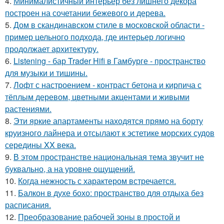
4.
Минималистичный интерьер без лишнего декора
построен на сочетании бежевого и дерева.
5.
Дом в скандинавском стиле в московской области -
пример цельного подхода, где интерьер логично
продолжает архитектуру.
6.
Listening - бар Trader Hifi в Гамбурге - пространство
для музыки и тишины.
7.
Лофт с настроением - контраст бетона и кирпича с
тёплым деревом, цветными акцентами и живыми
растениями.
8.
Эти яркие апартаменты находятся прямо на борту
круизного лайнера и отсылают к эстетике морских судов
середины XX века.
9.
В этом пространстве национальная тема звучит не
буквально, а на уровне ощущений.
10.
Когда нежность с характером встречается.
11.
Балкон в духе бохо: пространство для отдыха без
расписания.
12.
Преобразование рабочей зоны в простой и