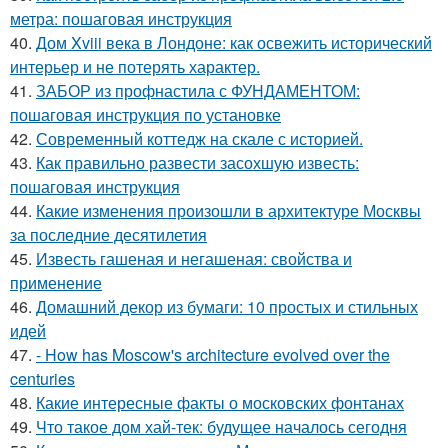
метра: пошаговая инструкция
40.
Дом Xviii века в Лондоне: как освежить исторический
интерьер и не потерять характер.
41.
ЗАБОР из профнастила с ФУНДАМЕНТОМ:
пошаговая инструкция по установке
42.
Современный коттедж на скале с историей.
43.
Как правильно развести засохшую известь:
пошаговая инструкция
44.
Какие изменения произошли в архитектуре Москвы
за последние десятилетия
45.
Известь гашеная и негашеная: свойства и
применение
46.
Домашний декор из бумаги: 10 простых и стильных
идей
47.
- How has Moscow's architecture evolved over the
centuries
48.
Какие интересные факты о московских фонтанах
49.
Что такое дом хай-тек: будущее началось сегодня