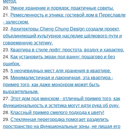
метод.
20.
Умное хранение и порядок: практичные советы.
21.
Ремесленность и этника: гостевой дом в Переславле
- залесском.
22.
Архитекторы Cheng Chung Design создали проект,
объединяющий культурное наследие шёлкового пути и
современную эстетику.
23.
Квартира в стиле лофт: простота, воздух и характер.
24.
Как установить экран под ванну: пошагово и без
ошибок.
25.
5 неочевидных мест для хранения в квартире.
26.
Минималистичная и лаконичная, эта квартира -
пример того, как даже монохром может быть
выразительным.
27.
Этот дом под минском - отличный пример того, как
функциональность и эстетика могут идти рука об руку.
28.
Классный пример смелого подхода к цвету!
29.
Стеклянная перегородка помогает разделить
пространство на функциональные зоны, не лишая его