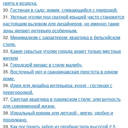
света и воздуха.
30.
Гостиная в саду: домик, сливающийся с природой.
31.
Уютные уголки под скатной крышей часто становятся
настоящим вызовом для дизайнеров, но именно такие
зоны делают интерьер особенным.
32.
Минимализм с характером: квартира в бельгийском
стиле.
33.
Какие скрытые уголки города знают только местные
жители
34.
Городской релакс в стиле малибу.
35.
Восточный уют и скандинавская простота в одном
доме.
36.
Идея для дизайна интерьера: кухня - гостиная с
перегородкой.
37.
Светлая квартира в парижском стиле: элегантность
для современной жизни.
38.
Идеальный коврик для детской - мягко, удобно и
продумано.
39.
Как построить забор из профнастила высотой 2.5