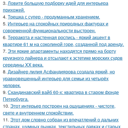
3.
Ловите большую подборку идей для интерьера
прихожей.
4.
Трешка с супер - продуманным хранением.
5.
Интерьер на спокойных природных фактурах и
современной функциональности выстроен.
6.
Терракота и настенная роспись - яркий акцент в
квартире 61 м на соколиной горе, созданной под аренду.
7.
Эти яркие апартаменты находятся прямо на борту
круизного лайнера и отсылают к эстетике морских судов
середины XX века.
8.
Дизайнер лилия Асфандиярова создала яркий, но
уравновешенный интерьер для семьи из четырёх
человек.
9.
Скандинавский вайб 60-х: квартира в старом фонде
Петербурга.
10.
Этот интерьер построен на ощущениях - чистоте,
свете и внутреннем спокойствии.
11.
Этот дом словно собран из впечатлений о дальних
странах, шумных рынках, текстильных лавках и старых