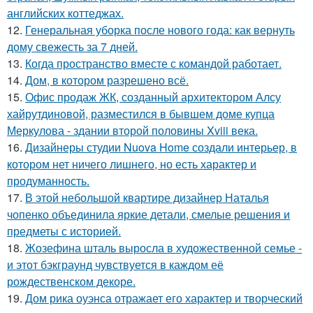
английских коттеджах.
12.
Генеральная уборка после нового года: как вернуть
дому свежесть за 7 дней.
13.
Когда пространство вместе с командой работает.
14.
Дом, в котором разрешено всё.
15.
Офис продаж ЖК, созданный архитектором Алсу
хайрутдиновой, разместился в бывшем доме купца
Меркулова - здании второй половины Xviii века.
16.
Дизайнеры студии Nuova Home создали интерьер, в
котором нет ничего лишнего, но есть характер и
продуманность.
17.
В этой небольшой квартире дизайнер Наталья
чопенко объединила яркие детали, смелые решения и
предметы с историей.
18.
Жозефина шталь выросла в художественной семье -
и этот бэкграунд чувствуется в каждом её
рождественском декоре.
19.
Дом рика оуэнса отражает его характер и творческий