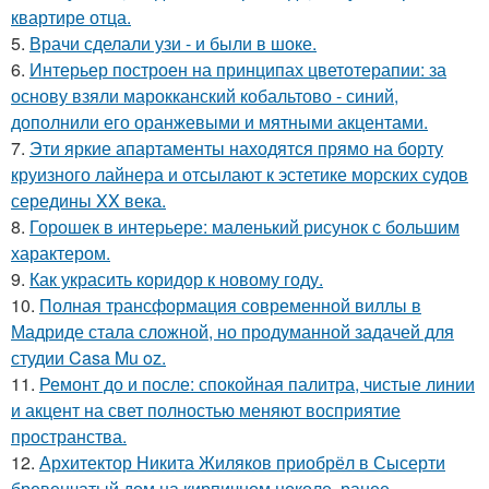
квартире отца.
5.
Врачи сделали узи - и были в шоке.
6.
Интерьер построен на принципах цветотерапии: за
основу взяли марокканский кобальтово - синий,
дополнили его оранжевыми и мятными акцентами.
7.
Эти яркие апартаменты находятся прямо на борту
круизного лайнера и отсылают к эстетике морских судов
середины XX века.
8.
Горошек в интерьере: маленький рисунок с большим
характером.
9.
Как украсить коридор к новому году.
10.
Полная трансформация современной виллы в
Мадриде стала сложной, но продуманной задачей для
студии Casa Mu oz.
11.
Ремонт до и после: спокойная палитра, чистые линии
и акцент на свет полностью меняют восприятие
пространства.
12.
Архитектор Никита Жиляков приобрёл в Сысерти
бревенчатый дом на кирпичном цоколе, ранее