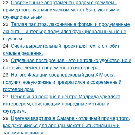
22.
Современные апартаменты рядом с кремлём -
пример того, как минимализм может быть уютным и
функциональным.
23.
Теплая палитра, лаконичные формы и продуманные
акценты - интерьер получился функциональным, но не
скучным.
24.
Очень выразительный проект для тех, кто любит
смелые решения.
25.
Отдельная постирочная - это не только удобство, но и
важный элемент современного интерьера.
26.
На юге Франции средневековый дом XIV века
получил новую жизнь и превратился в современный
гостевой дом.
27.
Небольшая пекарня в центре Мадрида удивляет
интерьером, сочетающим природные мотивы и
футуризм.
28.
Цветная квартира в Самаре - отличный пример того,
как даже жильё для аренды может быть стильным и
запоминающимся.