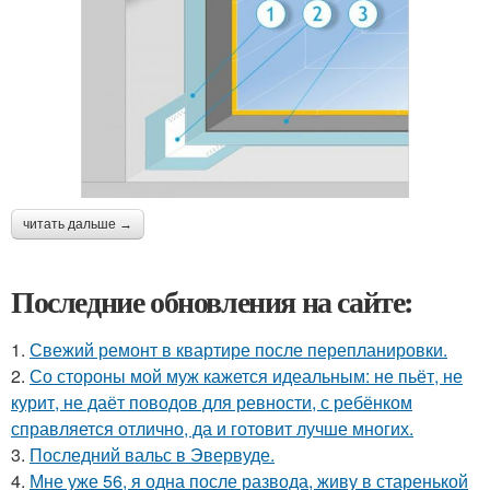
читать дальше →
Последние обновления на сайте:
1.
Свежий ремонт в квартире после перепланировки.
2.
Со стороны мой муж кажется идеальным: не пьёт, не
курит, не даёт поводов для ревности, с ребёнком
справляется отлично, да и готовит лучше многих.
3.
Последний вальс в Эвервуде.
4.
Мне уже 56, я одна после развода, живу в старенькой