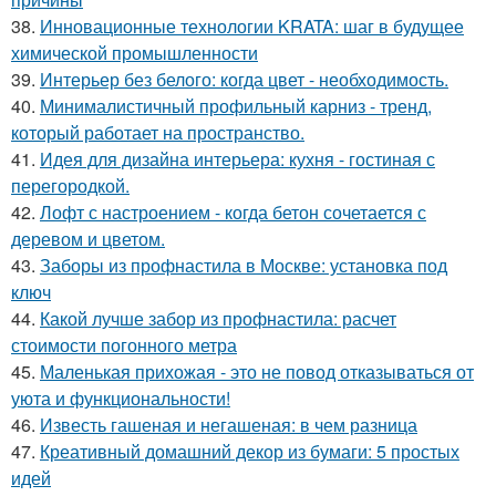
38.
Инновационные технологии KRATA: шаг в будущее
химической промышленности
39.
Интерьер без белого: когда цвет - необходимость.
40.
Минималистичный профильный карниз - тренд,
который работает на пространство.
41.
Идея для дизайна интерьера: кухня - гостиная с
перегородкой.
42.
Лофт с настроением - когда бетон сочетается с
деревом и цветом.
43.
Заборы из профнастила в Москве: установка под
ключ
44.
Какой лучше забор из профнастила: расчет
стоимости погонного метра
45.
Маленькая прихожая - это не повод отказываться от
уюта и функциональности!
46.
Известь гашеная и негашеная: в чем разница
47.
Креативный домашний декор из бумаги: 5 простых
идей