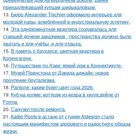
принадлежавший купцам ширыкаловым.
13.
Бюро Alexander Tischler оформило интерьер для
молодой пары, влюблённой в индустриальную эстетику.
14.
Эта однокомнатная квартира создавалась для
старшей дочери заказчиков - пространства должно было
хватать и для учёбы, и для отдыха.
15.
В память о баухаусе: цветная квартира в
Копенгагене.
16.
Путешествие по Азии: яркий дом в Коннектикуте.
17.
Музей Принстона от Дэвида аджайе: новое
прочтение брутализма.
18.
Pantone: каким будет цвет года 2026.
19.
Куб на холме: коттедж из кедра в хиллсдейле от
Forma.
20.
Санузел после ремонта.
21.
Кафе Roots в астане от студии Aidesign стало
настоящим манифестом здорового и радостного образа
жизни.