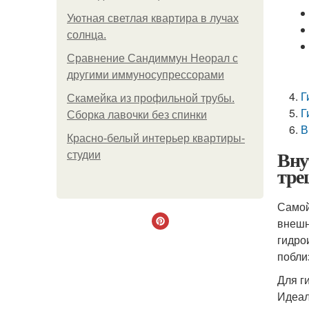
Уютная светлая квартира в лучах
солнца.
Сравнение Сандиммун Неорал с
другими иммуносупрессорами
Г
Скамейка из профильной трубы.
Г
Сборка лавочки без спинки
В
Красно-белый интерьер квартиры-
Вну
студии
тре
Самой
внешн
гидро
побли
Для г
Идеал