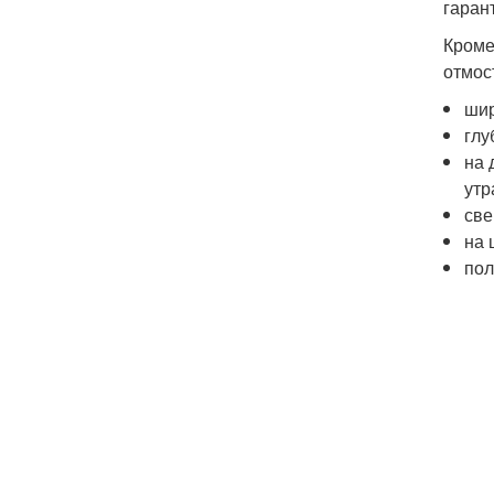
гаран
Кроме
отмос
шир
глу
на 
утр
све
на 
пол