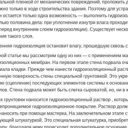
альной пленкой от механических повреждений, проложить др
жно только в ходе строительства здания. Поэтому для уст
и остается только одна возможность — выполнить гидроизо
олько половина дела: при уплотнении изнутри влага проходи
перед внутренним слоем гидроизоляции). Существует неск
ния такого слоя.
енняя гидроизоляция остановит влагу, прошедшую сквозь 
ной статье мы рассмотрим одну из них — с применением м
изоляционных мембран. На первом этапе стена подвала очи
иала кладки. Прежде чем нанести гидроизоляционный раст
нную поверхность стены специальной грунтовкой. Это укреп
ию (сцепление) последующих элементов системы к основани
лов. Стена подвала может быть слегка сыроватой, но, ни в 
х грунтовки наносится гидроизоляционный раствор , котор
епроницаемое гидроизоляционное покрытие. Раствор долже
наносить при помощи мастерка. На заключительном этапе 
ующей штукатуркой. Это специальная штукатурка, приобре
туру, благодаря чему происходит дополнительное осушение