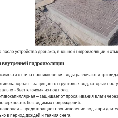
о после устройства дренажа, внешней гидроизоляции и отм
 внутренней гидроизоляции
исимости от типа проникновения воды различают и три вид
тивонапорная – защищает от грунтовых вод, которые посту
вально «бъет ключом» из-под пола.
тивокапиллярная – защищает от просачивания влаги через
поверхностях без видимых повреждений.
напорная – предотвращает проникновение воды при длител
ько в период дождей и таяния снега.