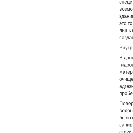
специ
возмо
здани
это т
лишь 
созда
Внутр
В дан
гидро
матер
очище
адгез
пробе
Повер
водон
было 
санир
струк