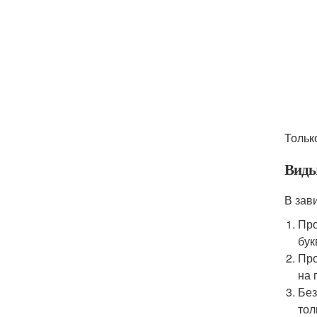
Тольк
Виды
В зав
Про
бук
Про
на 
Без
тол