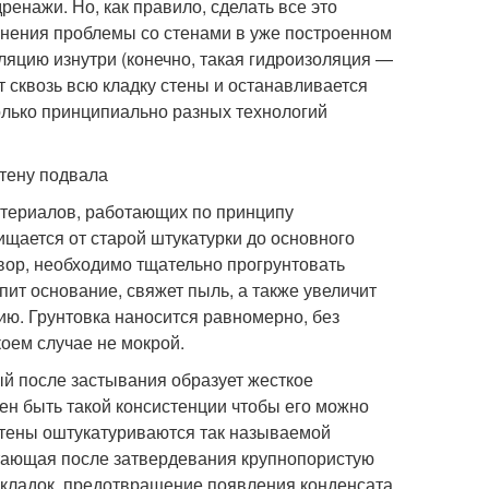
енажи. Но, как правило, сделать все это
ранения проблемы со стенами в уже построенном
ляцию изнутри (конечно, такая гидроизоляция —
т сквозь всю кладку стены и останавливается
олько принципиально разных технологий
стену подвала
атериалов, работающих по принципу
щается от старой штукатурки до основного
вор, необходимо тщательно прогрунтовать
ит основание, свяжет пыль, а также увеличит
ю. Грунтовка наносится равномерно, без
коем случае не мокрой.
ый после застывания образует жесткое
н быть такой консистенции чтобы его можно
стены оштукатуриваются так называемой
тающая после затвердевания крупнопористую
 кладок, предотвращение появления конденсата