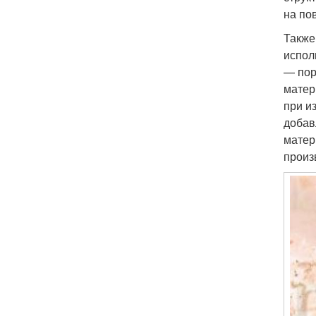
на по
Также
испол
— пор
матер
при и
добав
матер
произ