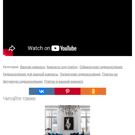
Категории:
Ванная комната
,
Комнаты под плитку
,
Обмазочная гидроизоляция
,
Гидроизоляция для ванной комнаты
,
Оклеечная гидроизоляция
,
Плитки на
битумную гидроизоляцию
,
Плитки в ванной комнате
Читайте также