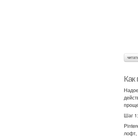
читат
Как
Надое
дейст
проще
Шаг 1
Pinter
лофт,