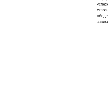
успех
сквоз
обеде
завис