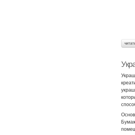
читат
Укра
Украш
креат
украш
котор
спосо
Основ
Бумаж
помещ