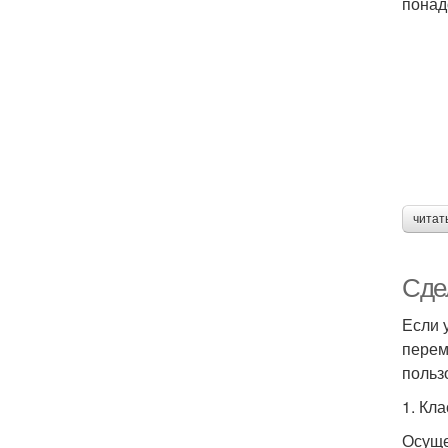
понад
читат
Сдел
Если 
перем
польз
1. Кл
Осуще