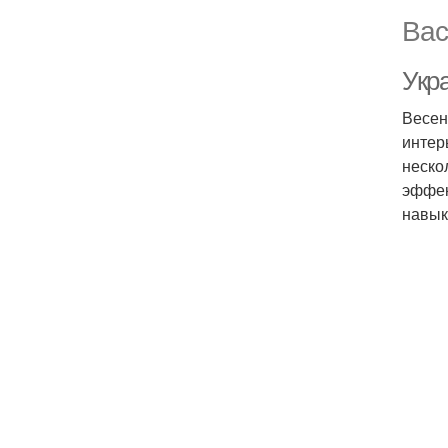
Вас
Укр
Весен
интер
неско
эффек
навык