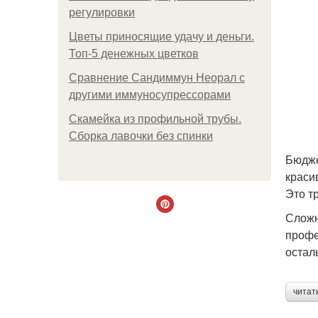
регулировки
Цветы приносящие удачу и деньги.
Топ-5 денежных цветков
Сравнение Сандиммун Неорал с
другими иммуносупрессорами
Скамейка из профильной трубы.
Сборка лавочки без спинки
Бюдже
краси
Это т
Сложн
профе
остал
читат