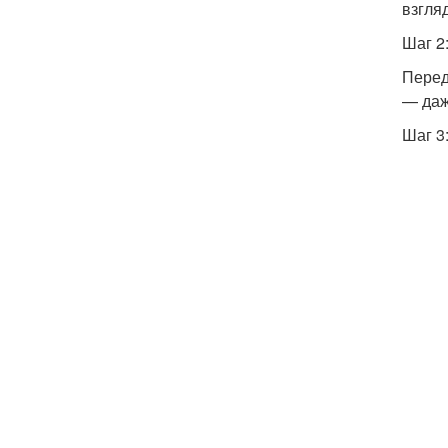
взгля
Шаг 2
Перед
— даж
Шаг 3