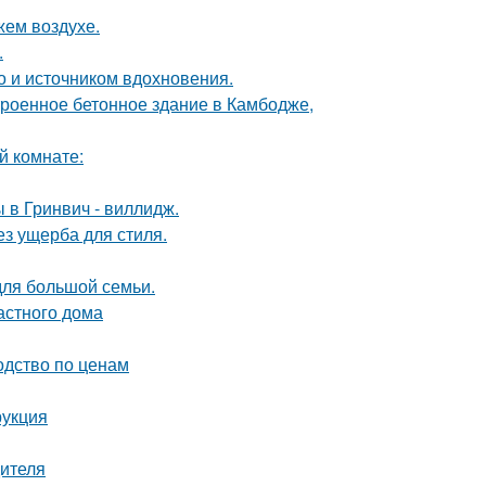
жем воздухе.
.
но и источником вдохновения.
троенное бетонное здание в Камбодже,
й комнате:
 в Гринвич - виллидж.
з ущерба для стиля.
для большой семьи.
астного дома
одство по ценам
рукция
дителя