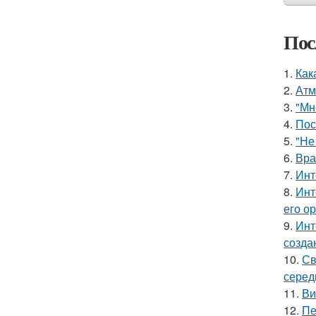
Пос
1.
Как
2.
Атм
3.
"Мн
4.
Пос
5.
"Не
6.
Вра
7.
Инт
8.
Инт
его о
9.
Инт
созда
10.
Св
серед
11.
Ви
12.
Пе