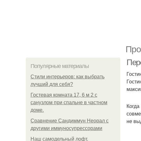
Про
Пере
Популярные материалы
Гости
Стили интерьеров: как выбрать
Гости
лучший для себя?
макси
Гостевая комната 17, 6 м 2 с
санузлом при спальне в частном
Когда
доме.
совме
не вы
Сравнение Сандиммун Неорал с
другими иммуносупрессорами
Наш самодельный лофт.