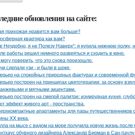
ледние обновления на сайте:
ая прихожая нравится вам больше?
осферная квартира как вам?
е Неудобно, я не Полезу Наверх": я купила нижнюю полку, н
ле работы решил немного развеяться и сходить в кино.
 могу поверить, что это снова произошло.
чи сделали узи - и были в шоке.
ерьер на спокойных природных фактурах и современной ф
ерьер построен на принципах цветотерапии: за основу взял
ранжевыми и мятными акцентами.
ерьер построен на смелой палитре: изумрудная кухня, глуб
ют эффект живого арт - пространства.
ерхкомпактные апартаменты для пары путешественников 
ины XX века.
лла на мысе с видом на море получила новую жизнь после
нтхаус обувного дизайнера Александр Бирман в Сан-паулу -