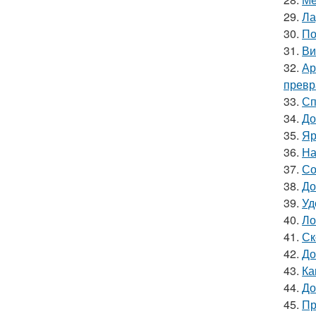
29.
Ла
30.
По
31.
Ви
32.
Ар
превр
33.
Сп
34.
До
35.
Яр
36.
На
37.
Со
38.
До
39.
Уд
40.
Ло
41.
Ск
42.
До
43.
Ка
44.
До
45.
Пр