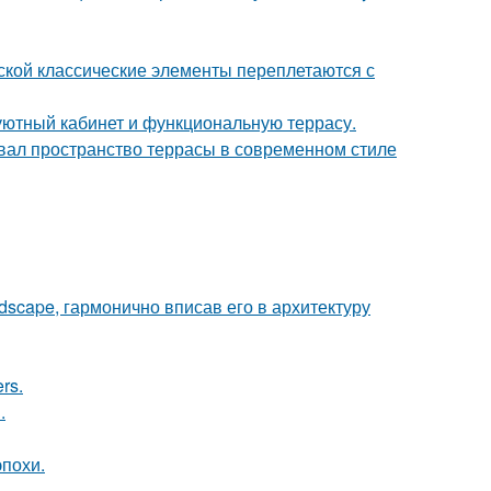
сской классические элементы переплетаются с
 уютный кабинет и функциональную террасу.
вал пространство террасы в современном стиле
scape, гармонично вписав его в архитектуру
rs.
.
эпохи.