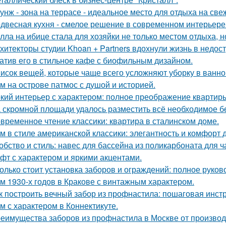
унж - зона на террасе - идеальное место для отдыха на све
двесная кухня - смелое решение в современном интерьере
лла на ибице стала для хозяйки не только местом отдыха, 
хитекторы студии Khoan + Partners вдохнули жизнь в недос
атив его в стильное кафе с биофильным дизайном.
исок вещей, которые чаще всего усложняют уборку в ванно
м на острове патмос с душой и историей.
кий интерьер с характером: полное преображение квартиры
 скромной площади удалось разместить всё необходимое бе
временное чтение классики: квартира в сталинском доме.
м в стиле американской классики: элегантность и комфорт 
обство и стиль: навес для бассейна из поликарбоната для ч
фт с характером и яркими акцентами.
олько стоит установка заборов и ограждений: полное руков
м 1930-х годов в Кракове с винтажным характером.
к построить вечный забор из профнастила: пошаговая инст
м с характером в Коннектикуте.
еимущества заборов из профнастила в Москве от произво