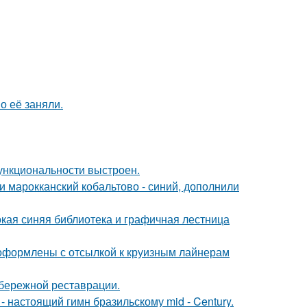
о её заняли.
ункциональности выстроен.
и марокканский кобальтово - синий, дополнили
окая синяя библиотека и графичная лестница
оформлены с отсылкой к круизным лайнерам
 бережной реставрации.
 настоящий гимн бразильскому mid - Century.