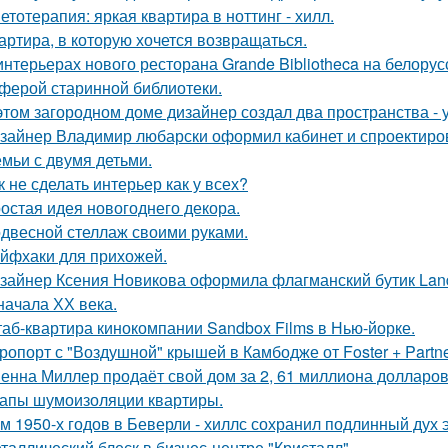
етотерапия: яркая квартира в ноттинг - хилл.
артира, в которую хочется возвращаться.
интерьерах нового ресторана Grande Bibliotheca на белору
ферой старинной библиотеки.
этом загородном доме дизайнер создал два пространства -
зайнер Владимир любарски оформил кабинет и спроектиро
емьи с двумя детьми.
к не сделать интерьер как у всех?
остая идея новогоднего декора.
двесной стеллаж своими руками.
йфхаки для прихожей.
зайнер Ксения Новикова оформила флагманский бутик Land
начала ХХ века.
аб-квартира кинокомпании Sandbox Films в Нью-йорке.
ропорт с "Воздушной" крышей в Камбодже от Foster + Partne
енна Миллер продаёт свой дом за 2, 61 миллиона долларов
апы шумоизоляции квартиры.
м 1950-х годов в Беверли - хиллс сохранил подлинный дух 
таллический блеск в бизнес-центре "Кристалл".