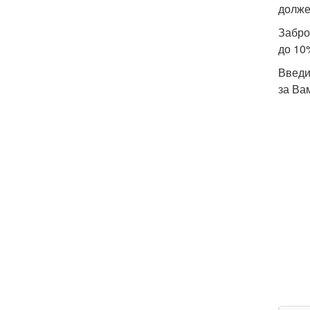
долже
Забро
до 10
Введи
за Ва