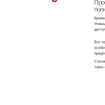
Про
пол
Крове
Уника
досту
Вот т
особе
предп
Снача
таких