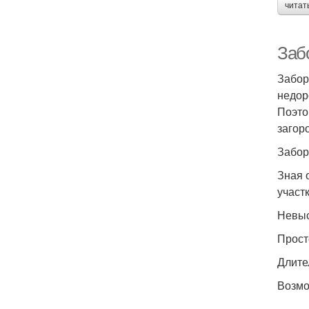
читат
Заб
Забор
недор
Поэто
загор
Забор
Зная 
участ
Невыс
Прост
Длите
Возмо