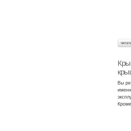
читат
Кры
кры
Вы ре
именн
экспл
Кроме