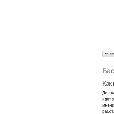
читат
Вас
Как
Данны
идет 
мнени
работ