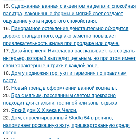
15.
Сдержанная ванная с акцентом на детали: спокойная
палитра, лаконичные формы и мягкий свет создают
ощущение уюта и дорогого спокойствия.
16.
Панорамное остекление действительно обходится
дороже стандартного, однако заметно повышает
привлекательность жилья при продаже или сдаче.
17.
Дизайнер женя Николаева рассказывает, как создать
интерьер, который выглядит цельным, но при этом имеет
свои характерные штрихи в каждой зоне.
18.
Дом у подножия гор: уют и гармония по правилам
васту.
19.
Новый тренд в оформлении ванной комнаты.
20.
Бра с мягким, рассеянным светом прекрасно
подходит для спальни, гостиной или зоны отдыха.
21.
Яркий дом XIX века в Челси.
22.
Дом, спроектированный Studia 54 в репино,
напоминает роскошную яхту, пришвартованную среди
сосен.