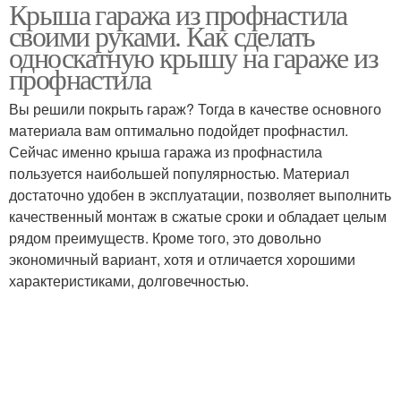
Крыша гаража из профнастила
Профнастил для
Гараж под профнастил
своими руками. Как сделать
монтажа
односкатную крышу на гараже из
профнастила
Обрешетки под
Вы решили покрыть гараж? Тогда в качестве основного
Крыша из профнастила
профнастил
материала вам оптимально подойдет профнастил.
Сейчас именно крыша гаража из профнастила
пользуется наибольшей популярностью. Материал
достаточно удобен в эксплуатации, позволяет выполнить
качественный монтаж в сжатые сроки и обладает целым
рядом преимуществ. Кроме того, это довольно
экономичный вариант, хотя и отличается хорошими
характеристиками, долговечностью.