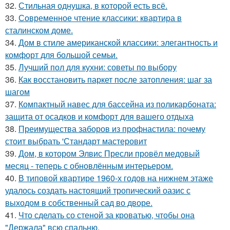
32.
Стильная однушка, в которой есть всё.
33.
Современное чтение классики: квартира в
сталинском доме.
34.
Дом в стиле американской классики: элегантность и
комфорт для большой семьи.
35.
Лучший пол для кухни: советы по выбору
36.
Как восстановить паркет после затопления: шаг за
шагом
37.
Компактный навес для бассейна из поликарбоната:
защита от осадков и комфорт для вашего отдыха
38.
Преимущества заборов из профнастила: почему
стоит выбрать 'Стандарт мастеровит
39.
Дом, в котором Элвис Пресли провёл медовый
месяц - теперь с обновлённым интерьером.
40.
В типовой квартире 1960-х годов на нижнем этаже
удалось создать настоящий тропический оазис с
выходом в собственный сад во дворе.
41.
Что сделать со стеной за кроватью, чтобы она
"Держала" всю спальню.