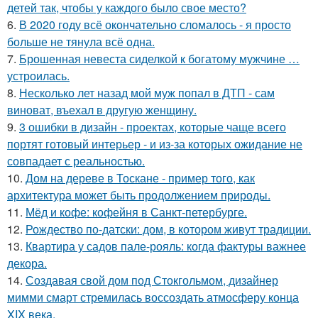
детей так, чтобы у каждого было свое место?
6.
В 2020 году всё окончательно сломалось - я просто
больше не тянула всё одна.
7.
Брошенная невеста сиделкой к богатому мужчине …
устроилась.
8.
Несколько лет назад мой муж попал в ДТП - сам
виноват, въехал в другую женщину.
9.
3 ошибки в дизайн - проектах, которые чаще всего
портят готовый интерьер - и из-за которых ожидание не
совпадает с реальностью.
10.
Дом на дереве в Тоскане - пример того, как
архитектура может быть продолжением природы.
11.
Мёд и кофе: кофейня в Санкт-петербурге.
12.
Рождество по-датски: дом, в котором живут традиции.
13.
Квартира у садов пале-рояль: когда фактуры важнее
декора.
14.
Создавая свой дом под Стокгольмом, дизайнер
мимми смарт стремилась воссоздать атмосферу конца
XIX века.