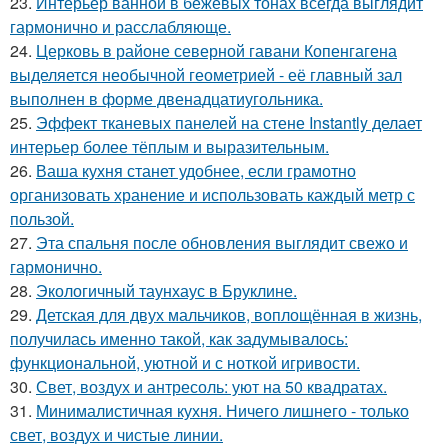
23.
Интерьер ванной в бежевых тонах всегда выглядит
гармонично и расслабляюще.
24.
Церковь в районе северной гавани Копенгагена
выделяется необычной геометрией - её главный зал
выполнен в форме двенадцатиугольника.
25.
Эффект тканевых панелей на стене Instantly делает
интерьер более тёплым и выразительным.
26.
Ваша кухня станет удобнее, если грамотно
организовать хранение и использовать каждый метр с
пользой.
27.
Эта спальня после обновления выглядит свежо и
гармонично.
28.
Экологичный таунхаус в Бруклине.
29.
Детская для двух мальчиков, воплощённая в жизнь,
получилась именно такой, как задумывалось:
функциональной, уютной и с ноткой игривости.
30.
Свет, воздух и антресоль: уют на 50 квадратах.
31.
Минималистичная кухня. Ничего лишнего - только
свет, воздух и чистые линии.