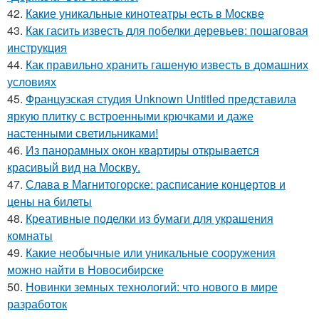
42.
Какие уникальные кинотеатры есть в Москве
43.
Как гасить известь для побелки деревьев: пошаговая
инструкция
44.
Как правильно хранить гашеную известь в домашних
условиях
45.
Французская студия Unknown Untitled представила
яркую плитку с встроенными крючками и даже
настенными светильниками!
46.
Из панорамных окон квартиры открывается
красивый вид на Москву.
47.
Слава в Магнитогорске: расписание концертов и
цены на билеты
48.
Креативные поделки из бумаги для украшения
комнаты
49.
Какие необычные или уникальные сооружения
можно найти в Новосибирске
50.
Новинки земных технологий: что нового в мире
разработок