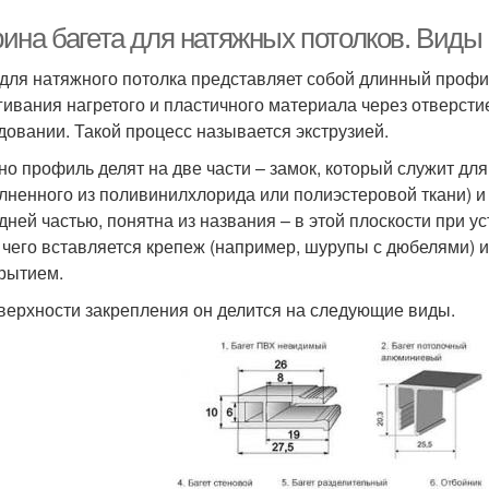
ина багета для натяжных потолков. Вид
 для натяжного потолка представляет собой длинный профи
гивания нагретого и пластичного материала через отверс
довании. Такой процесс называется экструзией.
но профиль делят на две части – замок, который служит дл
лненного из поливинилхлорида или полиэстеровой ткани) и
дней частью, понятна из названия – в этой плоскости при у
 чего вставляется крепеж (например, шурупы с дюбелями) 
рытием.
верхности закрепления он делится на следующие виды.