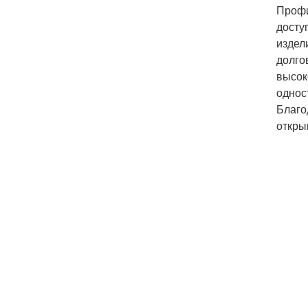
Профи
досту
издел
долго
высок
однос
Благо
откры