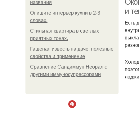
Око
названия
и т
Опишите интерьер кухни в 2-3
словах.
Есть 
внутр
Стильная квартира в светлых
выкла
приятных тонах.
разно
Гашеная известь на даче: полезные
свойства и применение
Холод
Сравнение Сандиммун Неорал с
поэто
другими иммуносупрессорами
лоджи