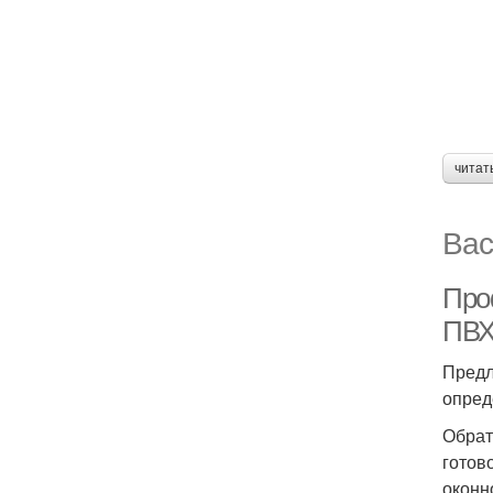
читат
Вас
Про
ПВ
Предл
опред
Обрат
готов
оконн