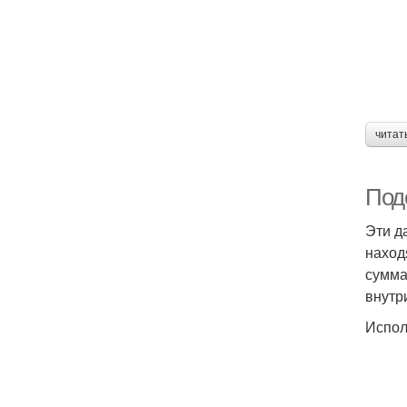
читат
Под
Эти д
наход
сумма
внутр
Испол