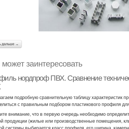
ь дальше →
 может заинтересовать
филь нордпроф ПВХ. Сравнение техничес
Х
агаем подробную сравнительную таблицу характеристик пр
елиться с правильным подбором пластикового профиля для
ите внимание, что в первую очередь необходимо определи
ой продукции (жилые или производственные помещения, кли
ой системы выбирается класс профиля, его ширина, камернос