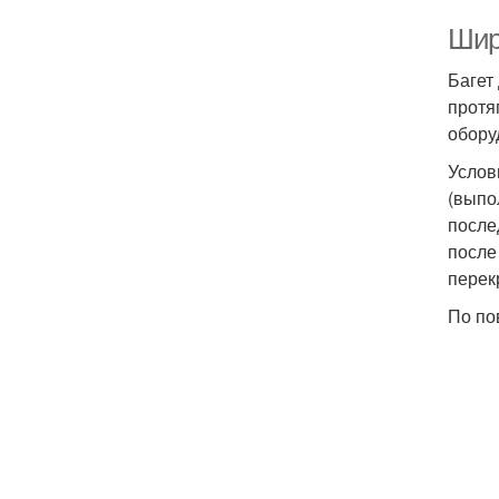
Шир
Багет
протя
обору
Услов
(выпо
после
после
перек
По по