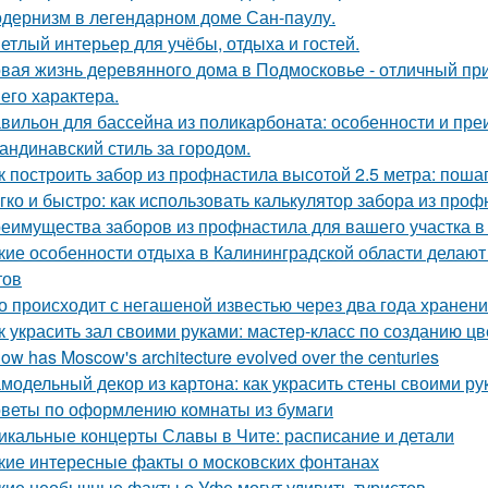
дернизм в легендарном доме Сан-паулу.
етлый интерьер для учёбы, отдыха и гостей.
вая жизнь деревянного дома в Подмосковье - отличный при
 его характера.
вильон для бассейна из поликарбоната: особенности и пр
андинавский стиль за городом.
к построить забор из профнастила высотой 2.5 метра: поша
гко и быстро: как использовать калькулятор забора из про
еимущества заборов из профнастила для вашего участка в
кие особенности отдыха в Калининградской области делаю
тов
о происходит с негашеной известью через два года хранен
к украсить зал своими руками: мастер-класс по созданию цв
How has Moscow's architecture evolved over the centuries
модельный декор из картона: как украсить стены своими ру
веты по оформлению комнаты из бумаги
икальные концерты Славы в Чите: расписание и детали
кие интересные факты о московских фонтанах
кие необычные факты о Уфе могут удивить туристов