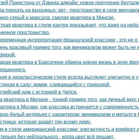
зей Принстона от Дэвида аджайе: новое прочтение брутали
да поехать на выходных: арт - пространство в селе менчак
мно-серый и марсала: смелая квартира в Минске.
тная квартира в стиле кантри доказывает, что даже на не
ничное пространство.
временная интерпретация французской классики - это не о 
ень красивый пример того, как минимализм может быть не
ферой.
арая квартира в Барселоне обрела новую жизнь в духе фило
ершенного.
хня в неоклассическом стиле всегда выглядит элегантно и у
стиная в саду: домик, сливающийся с природой.
глийский дом с историей в Челси.
а квартира в Милане - тонкий пример того, как личный вку
артира в Москве, где классика встречается с современность
рно-белый интерьер с характером: минимализм и металл в 
стница, которая задаёт тон всему дому.
м в стиле американской классики: элегантность и комфорт 
терьер без нейтрального - когда цвет всё решает.