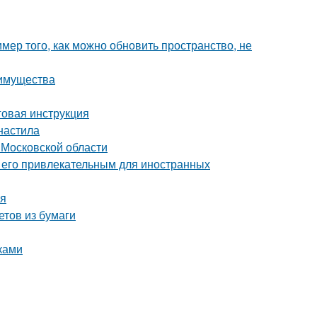
мер того, как можно обновить пространство, не
еимущества
говая инструкция
фнастила
 Московской области
т его привлекательным для иностранных
ия
етов из бумаги
ками