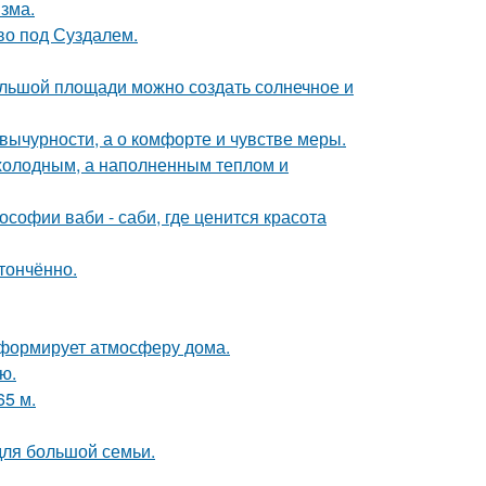
зма.
ово под Суздалем.
большой площади можно создать солнечное и
вычурности, а о комфорте и чувстве меры.
 холодным, а наполненным теплом и
софии ваби - саби, где ценится красота
тончённо.
с формирует атмосферу дома.
ю.
65 м.
для большой семьи.