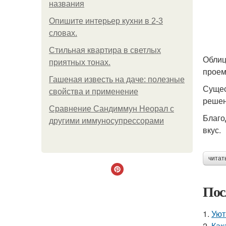
названия
Опишите интерьер кухни в 2-3
словах.
Стильная квартира в светлых
Облиц
приятных тонах.
проем
Гашеная известь на даче: полезные
Сущес
свойства и применение
решен
Сравнение Сандиммун Неорал с
Благо
другими иммуносупрессорами
вкус.
читат
Пос
1.
Уют
2.
Как