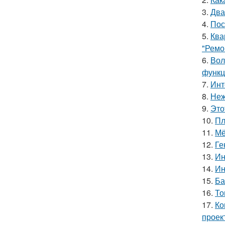
3.
Два
4.
Пос
5.
Ква
"Ремо
6.
Вол
функц
7.
Инт
8.
Неж
9.
Это
10.
Пл
11.
Мё
12.
Ге
13.
Ин
14.
Ин
15.
Ба
16.
То
17.
Ко
проек