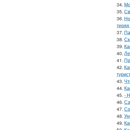
34.
Мо
35.
Св
36.
Но
теряя
37.
Па
38.
Ск
39.
Ка
40.
Ле
41.
Пр
42.
Ка
турис
43.
Чт
44.
Ка
45.
- 
46.
Са
47.
Со
48.
Ун
49.
Ка
50.
Ка