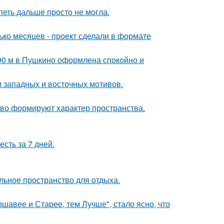
петь дальше просто не могла.
ько месяцев - проект сделали в формате
 90 м в Пушкино оформлена спокойно и
 западных и восточных мотивов.
сство формируют характер пространства.
сть за 7 дней.
льное пространство для отдыха.
ршавее и Старее, тем Лучше", стало ясно, что