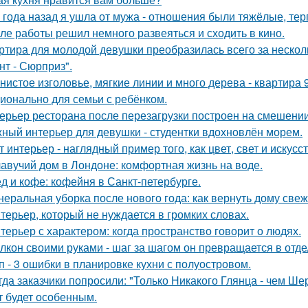
 года назад я ушла от мужа - отношения были тяжёлые, тер
ле работы решил немного развеяться и сходить в кино.
ртира для молодой девушки преобразилась всего за нескол
нт - Сюрприз".
нистое изголовье, мягкие линии и много дерева - квартира
ионально для семьи с ребёнком.
ерьер ресторана после перезагрузки построен на смешении
ный интерьер для девушки - студентки вдохновлён морем.
т интерьер - наглядный пример того, как цвет, свет и иску
авучий дом в Лондоне: комфортная жизнь на воде.
д и кофе: кофейня в Санкт-петербурге.
неральная уборка после нового года: как вернуть дому свеже
терьер, который не нуждается в громких словах.
терьер с характером: когда пространство говорит о людях.
лкон своими руками - шаг за шагом он превращается в отде
п - 3 ошибки в планировке кухни с полуостровом.
гда заказчики попросили: "Только Никакого Глянца - чем Ше
т будет особенным.