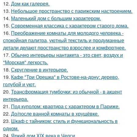
12.
Дом как галерея.
13.
Небольшое пространство с парижским настроением.
14.
Маленький дом с большим характером.
15.
Современная классика с характером старого дома.
16.
Преображение комнаты для молодого человека -
спокойная палитра, уютный текстиль и продуманные
детали делают пространство взрослее и комфортнее.
17.
Обычно интерьеры нантакета - это свет, воздух и
"Морская" легкость.
18.
Скругление в интерьере.
19.
Кафе "Три Орешка" в Ростове-на-дону: дерево,
голубой и уют.
20.
Трансформация тумбочки: из обычной - в акцент
интерьера.
21.
Под куполом: квартира с характером в Париже.
22.
До/после ванной комнаты в хрущёвке.
23.
Шкаф с тайником: стиль и функциональность в
одном.
24.
Яркий дом XIX века в Челси.