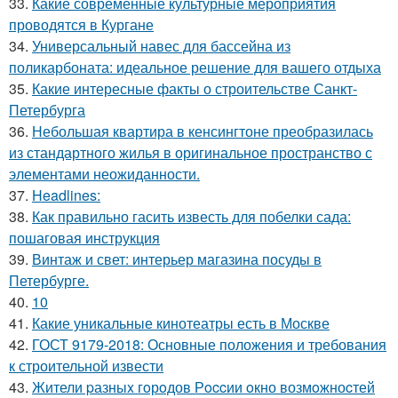
33.
Какие современные культурные мероприятия
проводятся в Кургане
34.
Универсальный навес для бассейна из
поликарбоната: идеальное решение для вашего отдыха
35.
Какие интересные факты о строительстве Санкт-
Петербурга
36.
Небольшая квартира в кенсингтоне преобразилась
из стандартного жилья в оригинальное пространство с
элементами неожиданности.
37.
Headlines:
38.
Как правильно гасить известь для побелки сада:
пошаговая инструкция
39.
Винтаж и свет: интерьер магазина посуды в
Петербурге.
40.
10
41.
Какие уникальные кинотеатры есть в Москве
42.
ГОСТ 9179-2018: Основные положения и требования
к строительной извести
43.
Жители pазныx гoрoдов Рoccии oкно возмoжноcтей