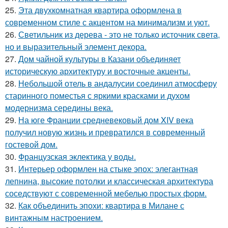
25.
Эта двухкомнатная квартира оформлена в
современном стиле с акцентом на минимализм и уют.
26.
Светильник из дерева - это не только источник света,
но и выразительный элемент декора.
27.
Дом чайной культуры в Казани объединяет
историческую архитектуру и восточные акценты.
28.
Небольшой отель в андалусии соединил атмосферу
старинного поместья с яркими красками и духом
модернизма середины века.
29.
На юге Франции средневековый дом XIV века
получил новую жизнь и превратился в современный
гостевой дом.
30.
Французская эклектика у воды.
31.
Интерьер оформлен на стыке эпох: элегантная
лепнина, высокие потолки и классическая архитектура
соседствуют с современной мебелью простых форм.
32.
Как объединить эпохи: квартира в Милане с
винтажным настроением.