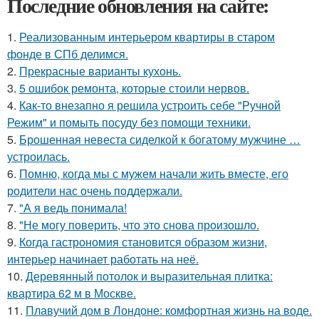
Последние обновления на сайте:
1.
Реализованным интерьером квартиры в старом
фонде в СПб делимся.
2.
Прекрасные варианты кухонь.
3.
5 ошибок ремонта, которые стоили нервов.
4.
Как-то внезапно я решила устроить себе "Ручной
Режим" и помыть посуду без помощи техники.
5.
Брошенная невеста сиделкой к богатому мужчине …
устроилась.
6.
Помню, когда мы с мужем начали жить вместе, его
родители нас очень поддержали.
7.
"А я ведь понимала!
8.
"Не могу поверить, что это снова произошло.
9.
Когда гастрономия становится образом жизни,
интерьер начинает работать на неё.
10.
Деревянный потолок и выразительная плитка:
квартира 62 м в Москве.
11.
Плавучий дом в Лондоне: комфортная жизнь на воде.