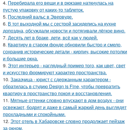
4.
Перебирала его вещи и в рюкзаке наткнулась на
пустую упаковку от каких-то таблеток.
5.
Последний вальс в Эвервуде.
6.
В тот выходной мы с сестрой засиделись на кухне
допоздна, обсуждали новости и потягивали лёгкое вино.
7.
Десять лет в браке, дети, всё как у людей.
8.
Квартиру в старом фонде обновили быстро и смело,
сохранив исторические детали - кирпич, высокие потолки
и большие окна.
9.
Этот интерьер - наглядный пример того, как цвет, свет
и искусство формируют характер пространства.
10.
Заказчица - юрист с сдержанным характером -
обратилась в студию Design is Fine, чтобы превратить
квартиру в пространство покоя и восстановления.
11.
Мятные оттенки словно впускают в дом воздух - они
освежают, бодрят и даже в самый жаркий день выглядят
прохладными и спокойными.
12.
Этот отель в Хабаровске словно продолжает пейзаж
за окном.