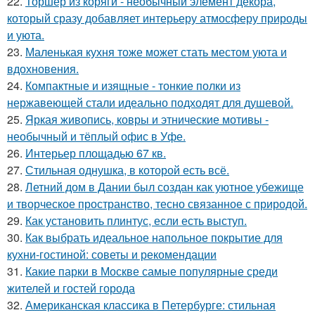
22.
Торшер из коряги - необычный элемент декора,
который сразу добавляет интерьеру атмосферу природы
и уюта.
23.
Маленькая кухня тоже может стать местом уюта и
вдохновения.
24.
Компактные и изящные - тонкие полки из
нержавеющей стали идеально подходят для душевой.
25.
Яркая живопись, ковры и этнические мотивы -
необычный и тёплый офис в Уфе.
26.
Интерьер площадью 67 кв.
27.
Стильная однушка, в которой есть всё.
28.
Летний дом в Дании был создан как уютное убежище
и творческое пространство, тесно связанное с природой.
29.
Как установить плинтус, если есть выступ.
30.
Как выбрать идеальное напольное покрытие для
кухни-гостиной: советы и рекомендации
31.
Какие парки в Москве самые популярные среди
жителей и гостей города
32.
Американская классика в Петербурге: стильная