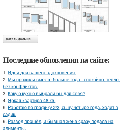
читать дальше →
Последние обновления на сайте:
1.
Идеи для вашего вдохновения.
2.
Мы прожили вместе больше года - спокойно, тепло,
без конфликтов.
3.
Какую кухню выбрали бы для себя?
4.
Яркая квартира 48 кв.
5.
Работаю по графику 2/2, сыну четыре года, ходит в
садик.
6.
Развод прошёл, и бывшая жена сразу подала на
алименты.