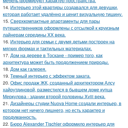
мебель формируют характер пространства.
14.
Интерьер этой квартиры создавался для девушки,
которая работает удалённо и ценит визуальную тишину.
15.
Сверхкомпактные апартаменты для пары
путешественников оформлены с отсылкой к круизным
лайнерам середины XX века.
16.
Интерьер для семьи с двумя детьми построен на
мягких формах и тактильных материалах.
17.
Дом на дереве в Тоскане - пример того, как
архитектура может быть продолжением природы.
18.
Дом как галерея.
19.
Темный интерьер с эффектом заката.
20.
Офис продаж ЖК, созданный архитектором Алсу
хайрутдиновой, разместился в бывшем доме купца
Меркулова - здании второй половины Xviii века.
21.
Дизайнеры студии Nuova Home создали интерьер, в
котором нет ничего лишнего, но есть характер и
продуманность.
22.
Бюро Alexander Tischler оформило интерьер для