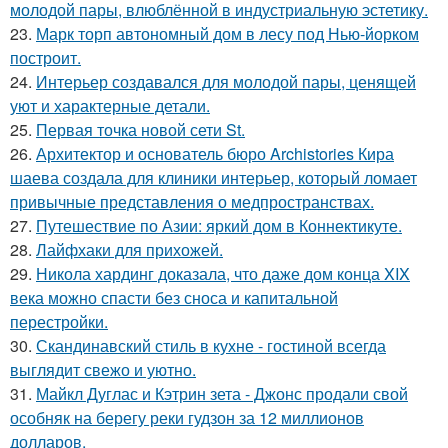
молодой пары, влюблённой в индустриальную эстетику.
23.
Марк торп автономный дом в лесу под Нью-йорком
построит.
24.
Интерьер создавался для молодой пары, ценящей
уют и характерные детали.
25.
Первая точка новой сети St.
26.
Архитектор и основатель бюро Archistories Кира
шаева создала для клиники интерьер, который ломает
привычные представления о медпространствах.
27.
Путешествие по Азии: яркий дом в Коннектикуте.
28.
Лайфхаки для прихожей.
29.
Никола хардинг доказала, что даже дом конца XIX
века можно спасти без сноса и капитальной
перестройки.
30.
Скандинавский стиль в кухне - гостиной всегда
выглядит свежо и уютно.
31.
Майкл Дуглас и Кэтрин зета - Джонс продали свой
особняк на берегу реки гудзон за 12 миллионов
долларов.