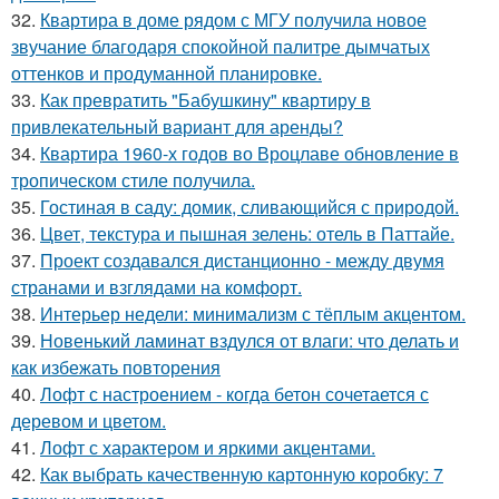
32.
Квартира в доме рядом с МГУ получила новое
звучание благодаря спокойной палитре дымчатых
оттенков и продуманной планировке.
33.
Как превратить "Бабушкину" квартиру в
привлекательный вариант для аренды?
34.
Квартира 1960-х годов во Вроцлаве обновление в
тропическом стиле получила.
35.
Гостиная в саду: домик, сливающийся с природой.
36.
Цвет, текстура и пышная зелень: отель в Паттайе.
37.
Проект создавался дистанционно - между двумя
странами и взглядами на комфорт.
38.
Интерьер недели: минимализм с тёплым акцентом.
39.
Новенький ламинат вздулся от влаги: что делать и
как избежать повторения
40.
Лофт с настроением - когда бетон сочетается с
деревом и цветом.
41.
Лофт с характером и яркими акцентами.
42.
Как выбрать качественную картонную коробку: 7