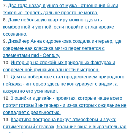
7.
Два года назад я ушла от мужа - отношения были
тяжёлые, терпеть дальше просто не могла.
8.
Даже небольшую квартиру можно сделать
комфортной и уютной, если подойти к планировке
осознанно.
9.
Дизайнер Анна сидоренкова создала интерьер, где
современная классика мягко переплетается с
элементами mid - Century.
10.
Интерьер на спокойных природных фактурах и
современной функциональности выстроен.
11.
Дом на побережье стал продолжением природного
пейзажа - интерьер здесь не конкурирует с видом, а
аккуратно его усиливает.
12.
3 ошибки в дизайн - проектах, которые чаще всего
портят готовый интерьер - и из-за которых ожидание не
совпадает с реальностью.
13.
Квартира построена вокруг атмосферы и звука:
пятиметровый стеллаж, большие окна и выразительная