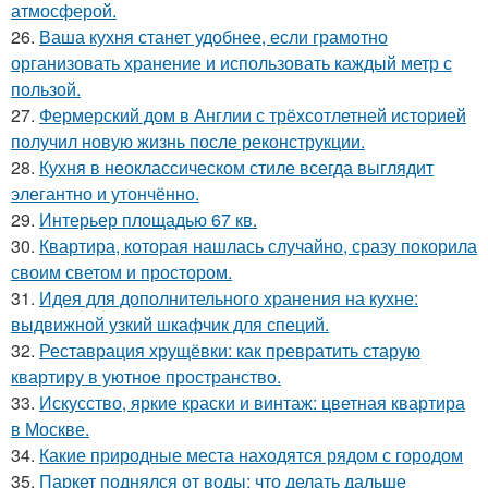
атмосферой.
26.
Ваша кухня станет удобнее, если грамотно
организовать хранение и использовать каждый метр с
пользой.
27.
Фермерский дом в Англии с трёхсотлетней историей
получил новую жизнь после реконструкции.
28.
Кухня в неоклассическом стиле всегда выглядит
элегантно и утончённо.
29.
Интерьер площадью 67 кв.
30.
Квартира, которая нашлась случайно, сразу покорила
своим светом и простором.
31.
Идея для дополнительного хранения на кухне:
выдвижной узкий шкафчик для специй.
32.
Реставрация хрущёвки: как превратить старую
квартиру в уютное пространство.
33.
Искусство, яркие краски и винтаж: цветная квартира
в Москве.
34.
Какие природные места находятся рядом с городом
35.
Паркет поднялся от воды: что делать дальше