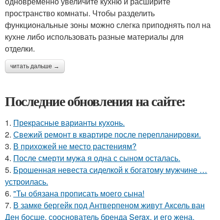
одновременно увеличите кухню и расширите
пространство комнаты. Чтобы разделить
функциональные зоны можно слегка приподнять пол на
кухне либо использовать разные материалы для
отделки.
читать дальше →
Последние обновления на сайте:
1.
Прекрасные варианты кухонь.
2.
Свежий ремонт в квартире после перепланировки.
3.
В прихожей не место растениям?
4.
После смерти мужа я одна с сыном осталась.
5.
Брошенная невеста сиделкой к богатому мужчине …
устроилась.
6.
"Ты обязана прописать моего сына!
7.
В замке бергейк под Антверпеном живут Аксель ван
Ден босше, сооснователь бренда Serax, и его жена,