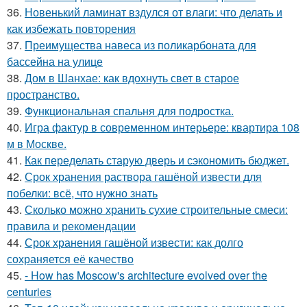
36.
Новенький ламинат вздулся от влаги: что делать и
как избежать повторения
37.
Преимущества навеса из поликарбоната для
бассейна на улице
38.
Дом в Шанхае: как вдохнуть свет в старое
пространство.
39.
Функциональная спальня для подростка.
40.
Игра фактур в современном интерьере: квартира 108
м в Москве.
41.
Как переделать старую дверь и сэкономить бюджет.
42.
Срок хранения раствора гашёной извести для
побелки: всё, что нужно знать
43.
Сколько можно хранить сухие строительные смеси:
правила и рекомендации
44.
Срок хранения гашёной извести: как долго
сохраняется её качество
45.
- How has Moscow's architecture evolved over the
centuries