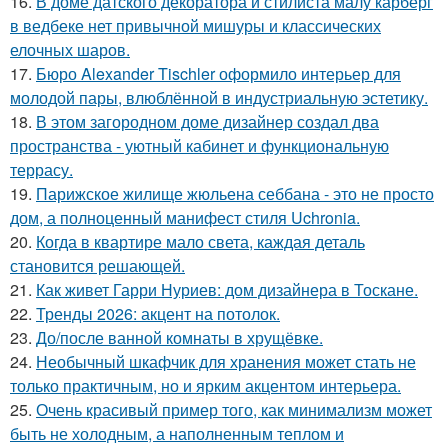
16.
В доме датского декоратора и стилиста малу карберг
в ведбеке нет привычной мишуры и классических
елочных шаров.
17.
Бюро Alexander Tischler оформило интерьер для
молодой пары, влюблённой в индустриальную эстетику.
18.
В этом загородном доме дизайнер создал два
пространства - уютный кабинет и функциональную
террасу.
19.
Парижское жилище жюльена себбана - это не просто
дом, а полноценный манифест стиля Uchronia.
20.
Когда в квартире мало света, каждая деталь
становится решающей.
21.
Как живет Гарри Нуриев: дом дизайнера в Тоскане.
22.
Тренды 2026: акцент на потолок.
23.
До/после ванной комнаты в хрущёвке.
24.
Необычный шкафчик для хранения может стать не
только практичным, но и ярким акцентом интерьера.
25.
Очень красивый пример того, как минимализм может
быть не холодным, а наполненным теплом и