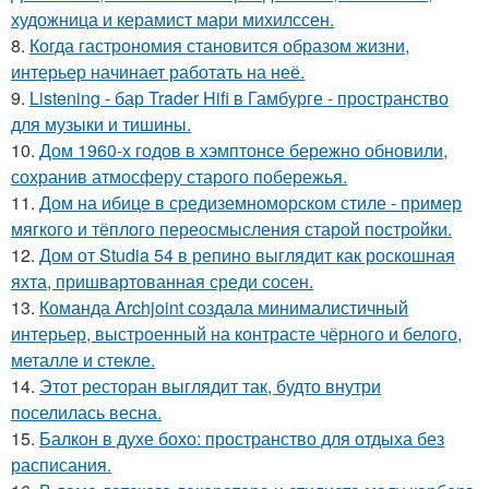
художница и керамист мари михилссен.
8.
Когда гастрономия становится образом жизни,
интерьер начинает работать на неё.
9.
Listening - бар Trader Hifi в Гамбурге - пространство
для музыки и тишины.
10.
Дом 1960-х годов в хэмптонсе бережно обновили,
сохранив атмосферу старого побережья.
11.
Дом на ибице в средиземноморском стиле - пример
мягкого и тёплого переосмысления старой постройки.
12.
Дом от Studia 54 в репино выглядит как роскошная
яхта, пришвартованная среди сосен.
13.
Команда Archjoint создала минималистичный
интерьер, выстроенный на контрасте чёрного и белого,
металле и стекле.
14.
Этот ресторан выглядит так, будто внутри
поселилась весна.
15.
Балкон в духе бохо: пространство для отдыха без
расписания.