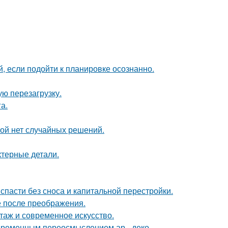
 если подойти к планировке осознанно.
ю перезагрузку.
а.
рой нет случайных решений.
ктерные детали.
спасти без сноса и капитальной перестройки.
е после преображения.
таж и современное искусство.
овременным переосмыслением ар - деко.