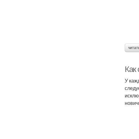
читат
Как
У каж
следу
исклю
нович