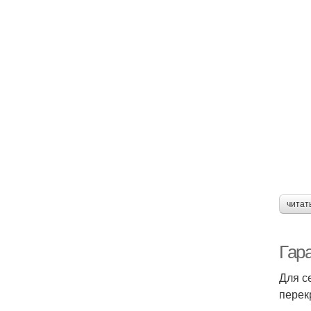
читат
Гар
Для с
перек