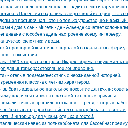
а спальня после обновления выглядит свежо и гармонично.
артира в Валенсии сохранила следы своей истории, став 
дельная постирочная - это не только удобство, но и важны
зовый дом в сан - Мигель - де - Альенде сочетает колониал
ет дивана способен задать настроение всему интерьеру.
анцузская эклектика у воды.
этой просторной квартире с террасой создали атмосферу ую
ние спокойствия.
лла 1960-х годов на острове Икария обрела новую жизнь п
ея для интерьера: стеклянное зонирование.
тик - отель в подземелье: стиль с неожиданной историей.
временная классика с лёгким характером.
к выбрать идеальное напольное покрытие для кухни: совет
чему поднялся паркет в прихожей: основные причины
нималистичный профильный карниз - тренд, который работа
к выбрать шатер для бассейна из поликарбоната: советы и
етлый интерьер для учёбы, отдыха и гостей.
таллический навес из поликарбоната для бассейна: преим