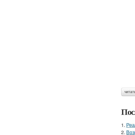
читат
Пос
1.
Реа
2.
Воз