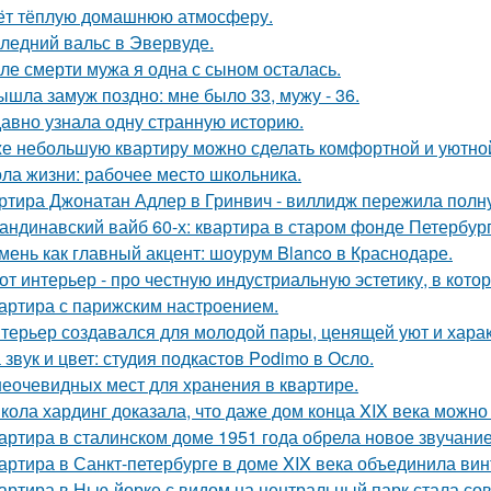
ёт тёплую домашнюю атмосферу.
ледний вальс в Эвервуде.
ле смерти мужа я одна с сыном осталась.
ышла замуж поздно: мне было 33, мужу - 36.
авно узнала одну странную историю.
е небольшую квартиру можно сделать комфортной и уютной,
ла жизни: рабочее место школьника.
ртира Джонатан Адлер в Гринвич - виллидж пережила полну
андинавский вайб 60-х: квартира в старом фонде Петербург
мень как главный акцент: шоурум Blanco в Краснодаре.
от интерьер - про честную индустриальную эстетику, в кото
артира с парижским настроением.
терьер создавался для молодой пары, ценящей уют и хара
 звук и цвет: студия подкастов Podimo в Осло.
неочевидных мест для хранения в квартире.
кола хардинг доказала, что даже дом конца XIX века можно 
артира в сталинском доме 1951 года обрела новое звучани
артира в Санкт-петербурге в доме XIX века объединила вин
артира в Нью-йорке с видом на центральный парк стала с