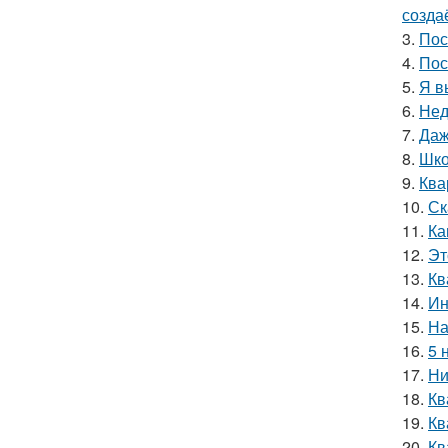
созда
3.
Пос
4.
Пос
5.
Я в
6.
Нед
7.
Даж
8.
Шко
9.
Ква
10.
Ск
11.
Ка
12.
Эт
13.
Кв
14.
Ин
15.
На
16.
5 
17.
Ни
18.
Кв
19.
Кв
20.
Кв