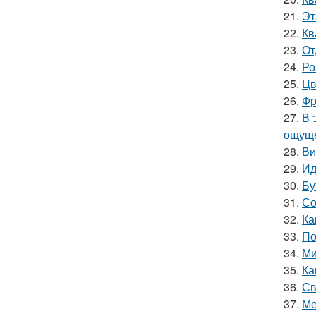
21.
Эт
22.
Кв
23.
От
24.
Ро
25.
Цв
26.
Фр
27.
В 
ощуще
28.
Ви
29.
Ид
30.
Бу
31.
Со
32.
Ка
33.
По
34.
Ми
35.
Ка
36.
Св
37.
Ме