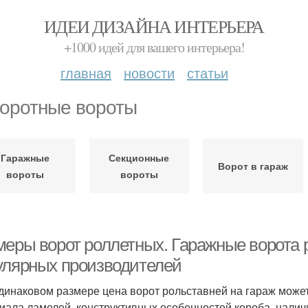
ИДЕИ ДИЗАЙНА ИНТЕРЬЕРА
+1000 идей для вашего интерьера!
главная
новости
статьи
оротные вороты
Гаражные
Секционные
Ворот в гараж
вороты
вороты
меры ворот роллетных. Гаражные ворота 
улярных производителей
динаковом размере цена ворот рольставней на гараж может 
иала ламелей, конструктивных особенностей короба, налич