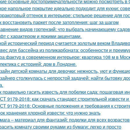
кие основные достопримечательности можно посмотреть в
кое напольное покрытие идеально подходит для кухни: сов
рракотовый оттенок в интерьере: стильное решение для гос
к восстановить паркет после затопления: шаг за шагом
авнение видов гортензий: что выбрать начинающему садо
фт с характером и яркими акцентами.
кой исторический период считается золотым веком Владиво
вес для бассейна из поликарбоната: особенности и преим
ра фактур в современном интерьере: квартира 108 м в Моск
лектика с историей: дом в Лондоне.
зайн детской комнаты для девочки: нежность, уют и функци
зайнер столкнулась с непростой задачей: найти бытовку до
а.
к правильно гасить известь для побелки сада: пошаговая и
СТ 9179-2018: как скачать стандарт строительной извести и
СТ 9179-2018: Основные положения и требования к строит
ок хранения хлорной извести: что нужно знать
мага – материал для фантазий: поделки для всех возрастов
расить комнату своими руками из бумаги: легко и просто