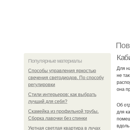
Пов
Каби
Популярные материалы
Для н
Способы управления яркостью
не та
свечения светодиодов. По способу
распо
регулировки
она п
Стили интерьеров: как выбрать
лучший для себя?
Об от
для к
Скамейка из профильной трубы.
помещ
Сборка лавочки без спинки
вдоль
Уютная светлая квартира в лучах