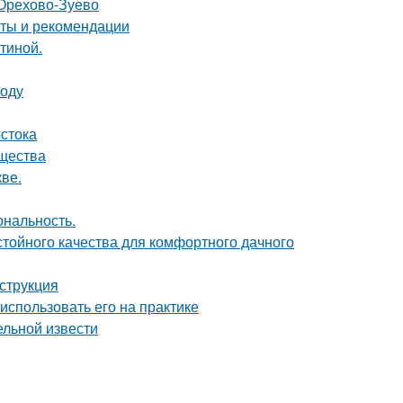
 Орехово-Зуево
еты и рекомендации
тиной.
воду
стока
ущества
ве.
ональность.
стойного качества для комфортного дачного
нструкция
 использовать его на практике
ельной извести