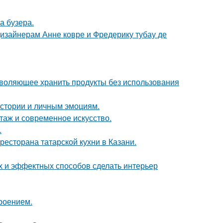
а бузера.
дизайнерам Анне ковре и Фредерику тубау де
зволяющее хранить продукты без использования
истории и личным эмоциям.
таж и современное искусство.
.
есторана татарской кухни в Казани.
ых и эффектных способов сделать интерьер
роением.