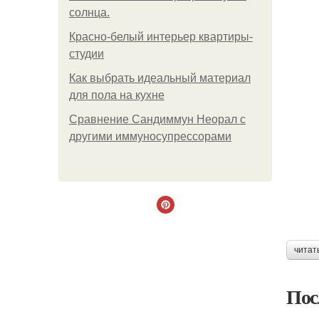
солнца.
Красно-белый интерьер квартиры-
студии
Как выбрать идеальный материал
для пола на кухне
Сравнение Сандиммун Неорал с
другими иммуносупрессорами
читат
Пос