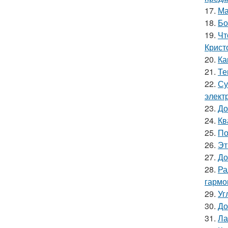
17.
Ма
18.
Бо
19.
Чт
Крист
20.
Ка
21.
Те
22.
Су
элект
23.
До
24.
Кв
25.
По
26.
Эт
27.
До
28.
Ра
гармо
29.
Уг
30.
До
31.
Ла