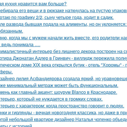
ая кухня нравится вам больше?
ебирала его вещи и в рюкзаке наткнулась на пустую упаковку
отаю по графику 2/2, сыну четыре года, ходит в садик.
ле развода бывшая подала на алименты, но он уклоняется: 
обязанным.
ню, когда мы с мужем начали жить вместе, его родители на
я ведь понимала ….
ималистичный интерьер без лишнего декора построен на с
ртира Джонатан Адлер в Гринвич - виллидж пережила полну
упеческом доме XIX века открылся бутик - отель "Хоромы" - 
феры.
зайнер лилия Асфандиярова создала яркий, но уравновеше
же минимальный метраж может быть функциональным.
мень как главный акцент: шоурум Blanco в Краснодаре.
терьер, который не нуждается в громких словах.
терьер с характером: когда пространство говорит о людях.
нки и гирлянды - вечная новогодняя классика, но даже в п
этой небольшой квартире дизайнер Наталья чопенко объед
еты с историей.