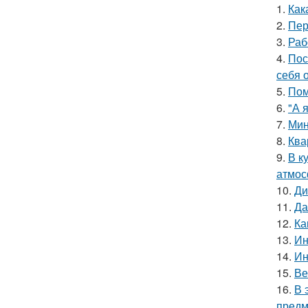
1.
Как
2.
Пер
3.
Раб
4.
Пос
себя 
5.
Пом
6.
"А 
7.
Мин
8.
Ква
9.
В к
атмос
10.
Ди
11.
Да
12.
Ка
13.
Ин
14.
Ин
15.
Ве
16.
В 
предм