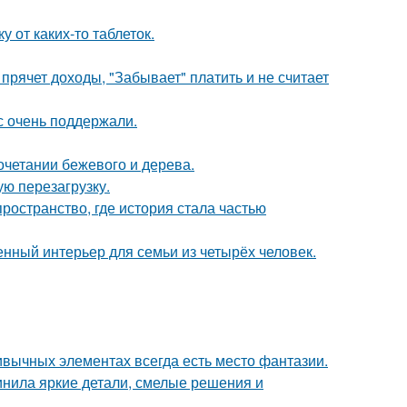
 от каких-то таблеток.
прячет доходы, "Забывает" платить и не считает
с очень поддержали.
очетании бежевого и дерева.
ю перезагрузку.
пространство, где история стала частью
нный интерьер для семьи из четырёх человек.
ривычных элементах всегда есть место фантазии.
инила яркие детали, смелые решения и