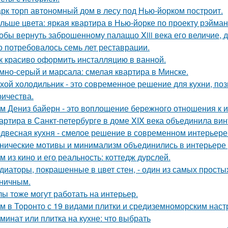
рк торп автономный дом в лесу под Нью-йорком построит.
льше цвета: яркая квартира в Нью-йорке по проекту рэйман
обы вернуть заброшенному палаццо Xiii века его величие, 
о потребовалось семь лет реставрации.
к красиво оформить инсталляцию в ванной.
мно-серый и марсала: смелая квартира в Минске.
хой холодильник - это современное решение для кухни, по
ричества.
м Дениз байерн - это воплощение бережного отношения к 
артира в Санкт-петербурге в доме XIX века объединила вин
двесная кухня - смелое решение в современном интерьере
нические мотивы и минимализм объединились в интерьере р
м из кино и его реальность: коттедж дурслей.
диаторы, покрашенные в цвет стен, - один из самых прост
ничным.
лы тоже могут работать на интерьер.
м в Торонто с 19 видами плитки и средиземноморским наст
минат или плитка на кухне: что выбрать