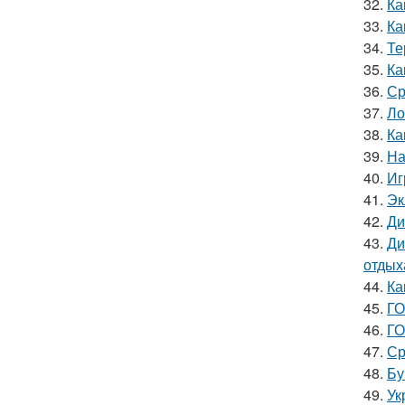
32.
Ка
33.
Ка
34.
Те
35.
Ка
36.
Ср
37.
Ло
38.
Ка
39.
На
40.
Иг
41.
Эк
42.
Ди
43.
Ди
отдых
44.
Ка
45.
ГО
46.
ГО
47.
Ср
48.
Бу
49.
Ук