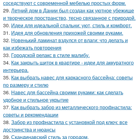
соседствуют с современной мебелью простых форм.
29.
Летний дом в Дании был создан как уютное убежище
и творческое пространство, тесно связанное с природой.
30.
Идеи для идеальной спальни: уют, стиль и комфорт.
31.
Идея для обновления прихожей своими руками.
32.
Новенький ламинат вздулся от влаги: что делать и
как избежать повторения
33.
Городской релакс в стиле малибу.
34.
Как закрыть щиток в квартире - идеи для аккуратного
интерьера.
35.
Как выбрать навес для каркасного бассейна: советы
по размеру и стилю
36.
Навес для бассейна своими руками: как сделать
удобное и стильное укрытие
37.
Как выбрать забор из металлического профнастила:
советы и рекомендации
38.
Забор из профнастила с установкой под ключ: все
достоинства и нюансы
39.
Скандинавский стиль за городом.