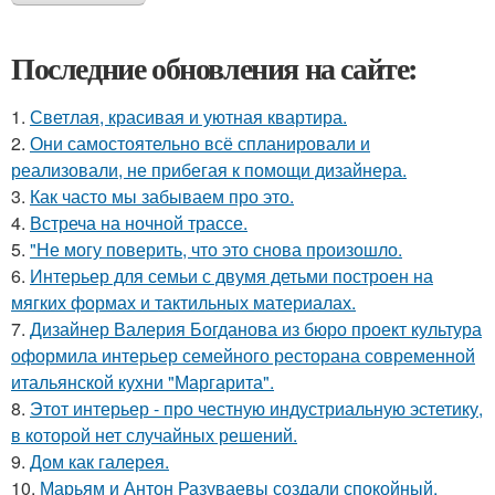
Последние обновления на сайте:
1.
Светлая, красивая и уютная квартира.
2.
Они самостоятельно всё спланировали и
реализовали, не прибегая к помощи дизайнера.
3.
Как часто мы забываем про это.
4.
Встреча на ночной трассе.
5.
"Не могу поверить, что это снова произошло.
6.
Интерьер для семьи с двумя детьми построен на
мягких формах и тактильных материалах.
7.
Дизайнер Валерия Богданова из бюро проект культура
оформила интерьер семейного ресторана современной
итальянской кухни "Маргарита".
8.
Этот интерьер - про честную индустриальную эстетику,
в которой нет случайных решений.
9.
Дом как галерея.
10.
Марьям и Антон Разуваевы создали спокойный,