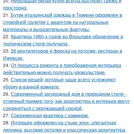
20.
Небольшая белая кухня всегда выглядит свежо и
просторно.
21.
Бутик итальянской одежды в Тюмени оформлен в
спокойной палитре с акцентом на натуральные
материалы и выразительные фактуры.
22.
Квартира 1960-х годов во Вроцлаве обновление в
тропическом стиле получила.
23.
26 вентиляторов и фреска на потолке: ресторан в
Ижевске.
24.
От процесса ремонта и преображения интерьера
действительно можно получать удовольствие.
25.
Список вещей, которые чаще всего усложняют
уборку в ванной комнате:
26.
Современный загородный дом в природном стиле -
отличный пример того, как архитектура и интерьер могут
соединяться с окружающей средой.
27.
Современная квартира с камином.
28.
Интерьер оформлен на стыке эпох: элегантная
лепнина, высокие потолки и классическая архитектура