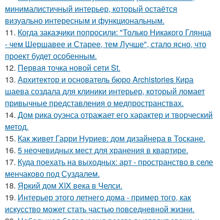
минималистичный интерьер, который остаётся
визуально интересным и функциональным.
11.
Когда заказчики попросили: "Только Никакого Глянца
- чем Шершавее и Старее, тем Лучше", стало ясно, что
проект будет особенным.
12.
Первая точка новой сети St.
13.
Архитектор и основатель бюро Archistories Кира
шаева создала для клиники интерьер, который ломает
привычные представления о медпространствах.
14.
Дом рика оуэнса отражает его характер и творческий
метод.
15.
Как живет Гарри Нуриев: дом дизайнера в Тоскане.
16.
5 неочевидных мест для хранения в квартире.
17.
Куда поехать на выходных: арт - пространство в селе
менчаково под Суздалем.
18.
Яркий дом XIX века в Челси.
19.
Интерьер этого летнего дома - пример того, как
искусство может стать частью повседневной жизни.