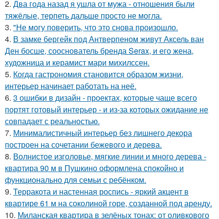
2.
Два года назад я ушла от мужа - отношения были
тяжёлые, терпеть дальше просто не могла.
3.
"Не могу поверить, что это снова произошло.
4.
В замке бергейк под Антверпеном живут Аксель ван
Ден босше, сооснователь бренда Serax, и его жена,
художница и керамист мари михилссен.
5.
Когда гастрономия становится образом жизни,
интерьер начинает работать на неё.
6.
3 ошибки в дизайн - проектах, которые чаще всего
портят готовый интерьер - и из-за которых ожидание не
совпадает с реальностью.
7.
Минималистичный интерьер без лишнего декора
построен на сочетании бежевого и дерева.
8.
Волнистое изголовье, мягкие линии и много дерева -
квартира 90 м в Пушкино оформлена спокойно и
функционально для семьи с ребёнком.
9.
Терракота и настенная роспись - яркий акцент в
квартире 61 м на соколиной горе, созданной под аренду.
10.
Миланская квартира в зелёных тонах: от оливкового