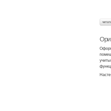
читат
Ори
Оформ
помещ
учиты
функц
Насте