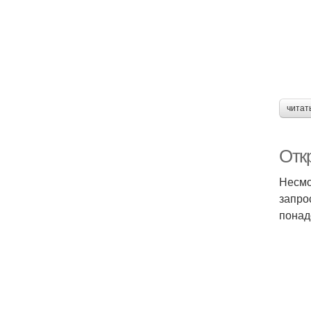
читат
Отк
Несмо
запро
понад