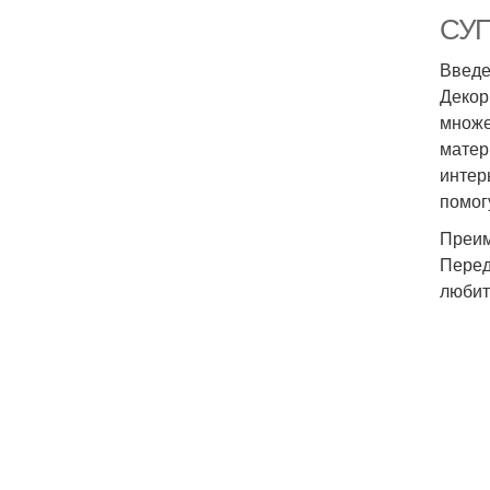
СУП
Введ
Декор
множе
матер
интер
помог
Преим
Перед
любит