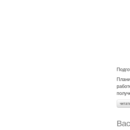
Подго
Плани
работ
получ
читат
Вас