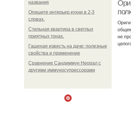
Ори
названия
пол
Опишите интерьер кухни в 2-3
словах.
Ориги
общем
Стильная квартира в светлых
не пр
приятных тонах.
целог
Гашеная известь на даче: полезные
свойства и применение
Сравнение Сандиммун Неорал с
другими иммуносупрессорами