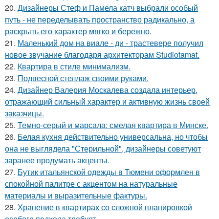
20.
Дизайнеры Стеф и Памела катч выбрали особый
путь - не переделывать пространство радикально, а
раскрыть его характер мягко и бережно.
21.
Маленький дом на виале - ди - трастевере получил
новое звучание благодаря архитекторам Studiotamat.
22.
Квартира в стиле минимализм.
23.
Подвесной стеллаж своими руками.
24.
Дизайнер Валерия Москалева создала интерьер,
отражающий сильный характер и активную жизнь своей
заказчицы.
25.
Темно-серый и марсала: смелая квартира в Минске.
26.
Белая кухня действительно универсальна, но чтобы
она не выглядела "Стерильной", дизайнеры советуют
заранее продумать акценты.
27.
Бутик итальянской одежды в Тюмени оформлен в
спокойной палитре с акцентом на натуральные
материалы и выразительные фактуры.
28.
Хранение в квартирах со сложной планировкой
особого подхода требует.