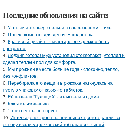
Последние обновления на сайте:
1.
Уютный интерьер спальни в современном стиле.
2.
Проект комнаты для девочкм подростка.
3.
Красивый дизайн. В квартире все должно быть
прекрасно.
4.
Лоджия готова! Муж установил стеклопакет, утеплил и
сделал теплый пол для комфорта.
5.
Мы прожили вместе больше года - спокойно, тепло,
без конфликтов.
6.
Перебирала его вещи и в рюкзаке наткнулась на
пустую упаковку от каких-то таблеток.
7.
Её назвали "Гулящей" - и выгнали из дома.
8.
Ключ к выживанию.
9.
"Твоя сестра не ворует!
10.
Интерьер построен на принципах цветотерапии: за
основу взяли марокканский кобальтово - синий,