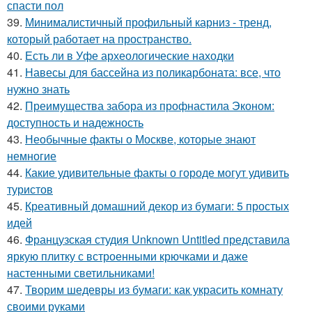
спасти пол
39.
Минималистичный профильный карниз - тренд,
который работает на пространство.
40.
Есть ли в Уфе археологические находки
41.
Навесы для бассейна из поликарбоната: все, что
нужно знать
42.
Преимущества забора из профнастила Эконом:
доступность и надежность
43.
Необычные факты о Москве, которые знают
немногие
44.
Какие удивительные факты о городе могут удивить
туристов
45.
Креативный домашний декор из бумаги: 5 простых
идей
46.
Французская студия Unknown Untitled представила
яркую плитку с встроенными крючками и даже
настенными светильниками!
47.
Творим шедевры из бумаги: как украсить комнату
своими руками