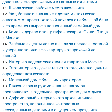
дополнили его оранжевыми и мятными акцентами.
11.
Школа жизни: рабочее место школьника.
12.
Уют, баланс и внимание к деталям - так можно
описать этот проект, который начался с небольшой бани
и со временем вырос в полноценный семейный дом.
13.
Камень, дерево и заяц: кафе - пекарня "Синяя Птица"
в Минске.
14.
Зелёные акценты давно вышли за пределы гостиной
и уверенно заняли всю квартиру - от прихожей до
ванной.
15.
Интерьер недели: эклектичная квартира в Москве.
16.
Этот интерьер - доказательство того, что площадь не
определяет возможности.
17.
Маленький дом с большим характером.
18.
Балкон своими руками - шаг за шагом он
превращается в отдельное пространство для отдыха.
19.
Дофаминовый интерьер - это яркое, игривое
пространство, наполненное контрастами,
неожиданными деталями и ощущением праздника.