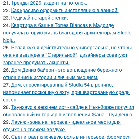
21.
Тренды 2026: акцент на потолок.
22.
Как красиво оформить инсталляцию в ванной.
23.
Редизайн старой стенки:
24.
Квартира в башне Torres Blancas в Мадриде
получила вторую жизнь благодаря архитекторам Studio
Noju.
25.
Белая кухня действительно универсальна, но чтобы
она не выглядела "Стерильной", дизайнеры советуют
заранее продумать акценты.
26.
Дом Дениз байерн - это воплощение бережного
отношения к истории и личным эмоциям.
27.
Дом, спроектированный Studia 54 в репино,
напоминает роскошную яхту, пришвартованную среди
сосен.
28.
Таунхаус в верхнем ист - сайде в Нью-йорке получил
обновлённый интерьер в исполнении Жана - Луи деньо.
29.
Лаунж - зона на террасе - идеальное место для
отдыха на свежем воздухе.
30.
Свет играет ключевую роль в интерьере, формируя