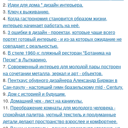
2.
Идеи для дома * дизайн интерьера.
3.
Ключ к выживанию.
4.
Когда гастрономия становится образом жизни,
интерьер начинает работать на неё.
5.
3 ошибки в дизайн - проектах, которые чаще всего
портят готовый интерьер - и из-за которых ожидание не
совпадает с реальностью.
6.
В стиле 1960-х: пляжный ресторан "Ботаника на
Песке" в Лыткарино.
7.
Современный интерьер для молодой пары построен
на сочетании металла, зеркал и арт - объектов.
8.
Пентхаус обувного дизайнера Александр Бирман в
Сан-паулу - настоящий гимн бразильскому mid - Century.
9.
Дом с историей и будущим.
10.
Домашний чек - лист на каникулы.
11.
Преображение комнаты для молодого человека -
спокойная палитра, уютный текстиль и продуманные
детали делают пространство взрослее и комфортнее.