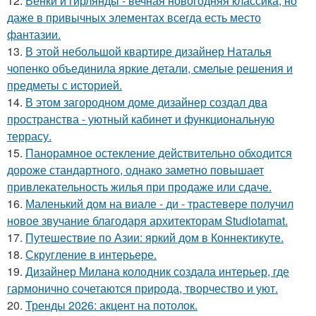
12.
Венки и гирлянды - вечная новогодняя классика, но
даже в привычных элементах всегда есть место
фантазии.
13.
В этой небольшой квартире дизайнер Наталья
чопенко объединила яркие детали, смелые решения и
предметы с историей.
14.
В этом загородном доме дизайнер создал два
пространства - уютный кабинет и функциональную
террасу.
15.
Панорамное остекление действительно обходится
дороже стандартного, однако заметно повышает
привлекательность жилья при продаже или сдаче.
16.
Маленький дом на виале - ди - трастевере получил
новое звучание благодаря архитекторам Studiotamat.
17.
Путешествие по Азии: яркий дом в Коннектикуте.
18.
Скругление в интерьере.
19.
Дизайнер Милана колодник создала интерьер, где
гармонично сочетаются природа, творчество и уют.
20.
Тренды 2026: акцент на потолок.