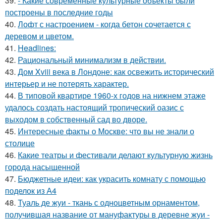
39.
- Какие современные культурные объекты были
построены в последние годы
40.
Лофт с настроением - когда бетон сочетается с
деревом и цветом.
41.
Headlines:
42.
Рациональный минимализм в действии.
43.
Дом Xviii века в Лондоне: как освежить исторический
интерьер и не потерять характер.
44.
В типовой квартире 1960-х годов на нижнем этаже
удалось создать настоящий тропический оазис с
выходом в собственный сад во дворе.
45.
Интересные факты о Москве: что вы не знали о
столице
46.
Какие театры и фестивали делают культурную жизнь
города насыщенной
47.
Бюджетные идеи: как украсить комнату с помощью
поделок из А4
48.
Туаль де жуи - ткань с одноцветным орнаментом,
получившая название от мануфактуры в деревне жуи -