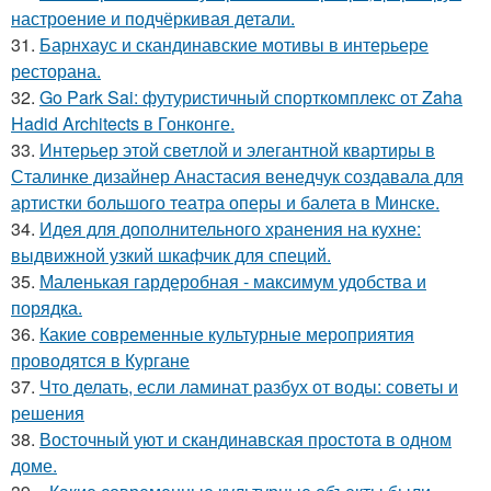
настроение и подчёркивая детали.
31.
Барнхаус и скандинавские мотивы в интерьере
ресторана.
32.
Go Park Sai: футуристичный спорткомплекс от Zaha
Hadid Architects в Гонконге.
33.
Интерьер этой светлой и элегантной квартиры в
Сталинке дизайнер Анастасия венедчук создавала для
артистки большого театра оперы и балета в Минске.
34.
Идея для дополнительного хранения на кухне:
выдвижной узкий шкафчик для специй.
35.
Маленькая гардеробная - максимум удобства и
порядка.
36.
Какие современные культурные мероприятия
проводятся в Кургане
37.
Что делать, если ламинат разбух от воды: советы и
решения
38.
Восточный уют и скандинавская простота в одном
доме.