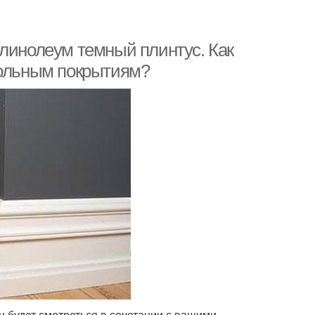
 линолеум темный плинтус. Как
польным покрытиям?
н будет смотреться в сочетании с вашими