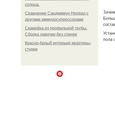
солнца.
Зачем
Сравнение Сандиммун Неорал с
Больш
другими иммуносупрессорами
соста
Скамейка из профильной трубы.
Устан
Сборка лавочки без спинки
пола 
Красно-белый интерьер квартиры-
студии