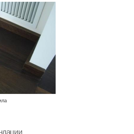
ила
ендации