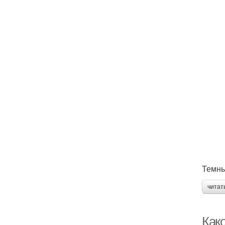
Темны
читат
Как