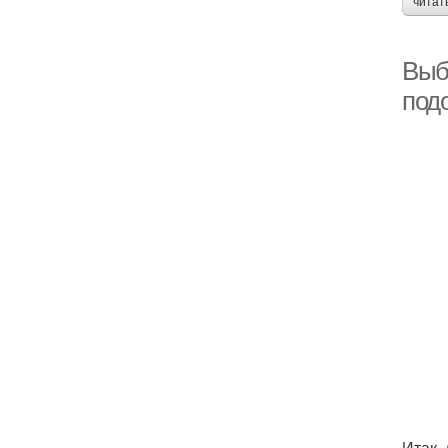
читат
Выб
под
Итак,