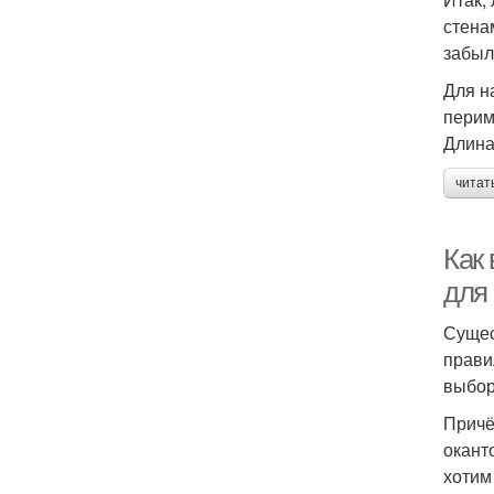
стена
забыл
Для н
перим
Длина
читат
Как 
для 
Сущес
прави
выбор
Причё
окант
хотим