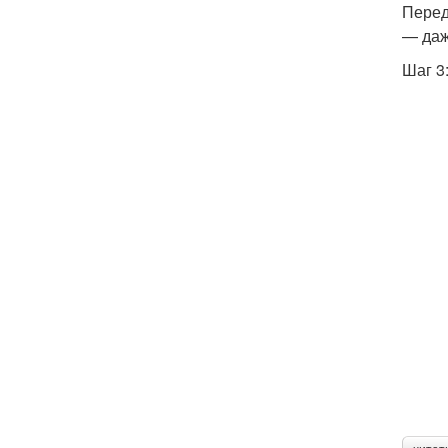
Перед
— даж
Шаг 3