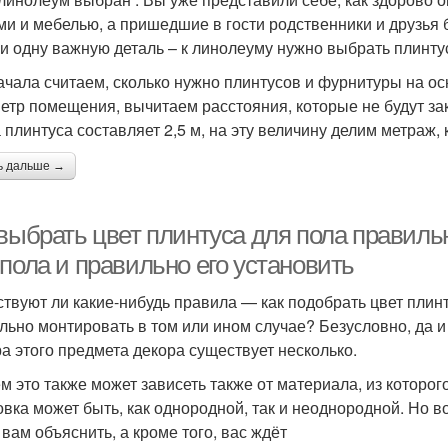
ми и мебелью, а пришедшие в гости родственники и друзья 
и одну важную деталь – к линолеуму нужно выбрать плинтус
ачала считаем, сколько нужно плинтусов и фурнитуры на 
етр помещения, вычитаем расстояния, которые не будут з
 плинтуса составляет 2,5 м, на эту величину делим метраж,
ь дальше →
выбрать цвет плинтуса для пола правильн
пола и правильно его установить
твуют ли какие-нибудь правила — как подобрать цвет плинтус
льно монтировать в том или ином случае? Безусловно, да и
а этого предмета декора существует несколько.
м это также может зависеть также от материала, из которог
овка может быть, как однородной, так и неоднородной. Но в
 вам объяснить, а кроме того, вас ждёт