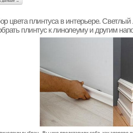
ь дальше →
ор цвета плинтуса в интерьере. Светлый
обрать плинтус к линолеуму и другим на
 линолеум выбран . Вы уже представили себе, как здорово о