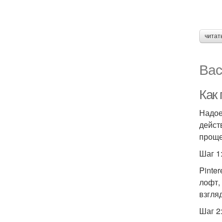
читат
Вас
Как
Надое
дейст
проще
Шаг 1
Pinter
лофт,
взгля
Шаг 2