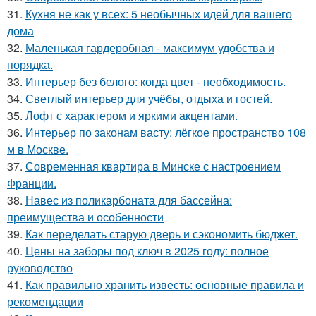
31.
Кухня не как у всех: 5 необычных идей для вашего
дома
32.
Маленькая гардеробная - максимум удобства и
порядка.
33.
Интерьер без белого: когда цвет - необходимость.
34.
Светлый интерьер для учёбы, отдыха и гостей.
35.
Лофт с характером и яркими акцентами.
36.
Интерьер по законам васту: лёгкое пространство 108
м в Москве.
37.
Современная квартира в Минске с настроением
Франции.
38.
Навес из поликарбоната для бассейна:
преимущества и особенности
39.
Как переделать старую дверь и сэкономить бюджет.
40.
Цены на заборы под ключ в 2025 году: полное
руководство
41.
Как правильно хранить известь: основные правила и
рекомендации