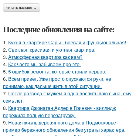
читать дальше →
Последние обновления на сайте:
1.
Кухня в квартире Сары - боевая и функциональная!
2.
Светлая, красивая и уютная квартира.
3.
Атмосферная квартира как вам?
4.
Как часто мы забываем про это.
5.
5 ошибок ремонта, которые стоили нервов.
6.
Всем привет. Уже просто опускаются руки, не
понимаю, как дальше жить в этой ситуации.
7.
После развода с мужем я одна воспитываю сына, ему
семь лет.
8.
Квартира Джонатан Адлер в Гринвич - виллидж
пережила полную перезагрузку.
9.
Новая жизнь деревянного дома в Подмосковье -
пример бережного обновления без утраты характера.