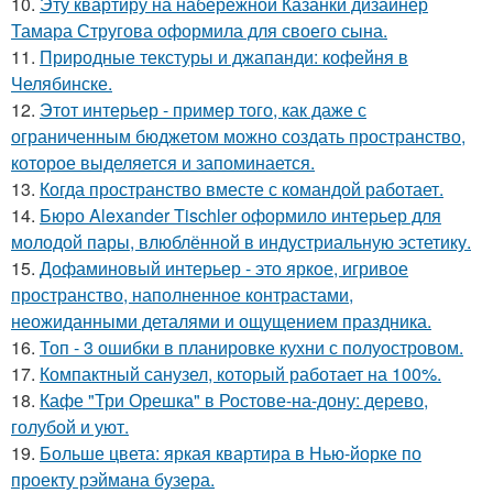
10.
Эту квартиру на набережной Казанки дизайнер
Тамара Стругова оформила для своего сына.
11.
Природные текстуры и джапанди: кофейня в
Челябинске.
12.
Этот интерьер - пример того, как даже с
ограниченным бюджетом можно создать пространство,
которое выделяется и запоминается.
13.
Когда пространство вместе с командой работает.
14.
Бюро Alexander Tischler оформило интерьер для
молодой пары, влюблённой в индустриальную эстетику.
15.
Дофаминовый интерьер - это яркое, игривое
пространство, наполненное контрастами,
неожиданными деталями и ощущением праздника.
16.
Топ - 3 ошибки в планировке кухни с полуостровом.
17.
Компактный санузел, который работает на 100%.
18.
Кафе "Три Орешка" в Ростове-на-дону: дерево,
голубой и уют.
19.
Больше цвета: яркая квартира в Нью-йорке по
проекту рэймана бузера.