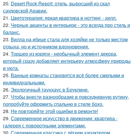
20.
Desert Rock Resort: отель, выросший из скал
саудовской Аравии.
21.
Цветотерапия: яркая квартира в ноттинг - хилл.
22.
Черные акценты в интерьере - это всегда про стиль и
баланс.
23.
Вилла на ибице стала для хозяйки не только местом
отдыха, но и источником вдохновения.
24.
Торшер из коряги - необычный элемент декора,
который сразу добавляет интерьеру атмосферу природы
и уюта.
25.
Ванные комнаты становятся всё более смелыми и
индивидуальными.
26.
Экологичный таунхаус в Бруклине.
27.
Чтобы внести разнообразие в повседневную рутину,
попробуйте оформить спальню в стиле бохо.
28.
Не повторяйте этой ошибки в ремонте!
29.
Современное искусство в движении: квартира -
галерея с поворотными элементами.
30.
Современная классика с лёгким характером.