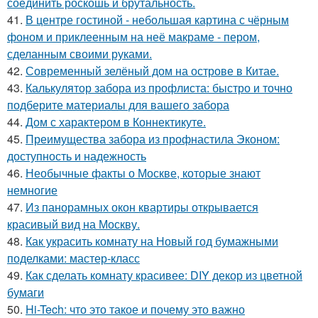
соединить роскошь и брутальность.
41.
В центре гостиной - небольшая картина с чёрным
фоном и приклеенным на неё макраме - пером,
сделанным своими руками.
42.
Современный зелёный дом на острове в Китае.
43.
Калькулятор забора из профлиста: быстро и точно
подберите материалы для вашего забора
44.
Дом с характером в Коннектикуте.
45.
Преимущества забора из профнастила Эконом:
доступность и надежность
46.
Необычные факты о Москве, которые знают
немногие
47.
Из панорамных окон квартиры открывается
красивый вид на Москву.
48.
Как украсить комнату на Новый год бумажными
поделками: мастер-класс
49.
Как сделать комнату красивее: DIY декор из цветной
бумаги
50.
Hi-Tech: что это такое и почему это важно