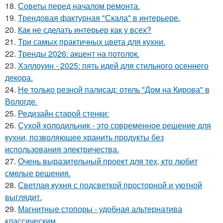
18.
Советы перед началом ремонта.
19.
Трендовая фактурная "Скала" в интерьере.
20.
Как не сделать интерьер как у всех?
21.
Три самых практичных цвета для кухни.
22.
Тренды 2026: акцент на потолок.
23.
Хэллоуин - 2025: пять идей для стильного осеннего
декора.
24.
Не только резной палисад: отель "Дом на Кирова" в
Вологде.
25.
Редизайн старой стенки:
26.
Сухой холодильник - это современное решение для
кухни, позволяющее хранить продукты без
использования электричества.
27.
Очень выразительный проект для тех, кто любит
смелые решения.
28.
Светлая кухня с подсветкой просторной и уютной
выглядит.
29.
Магнитные стопоры - удобная альтернатива
классическим.