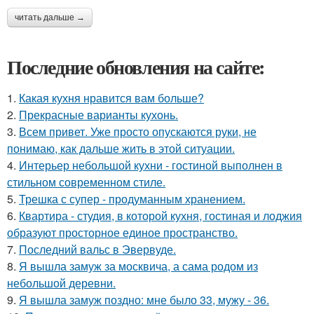
читать дальше →
Последние обновления на сайте:
1.
Какая кухня нравится вам больше?
2.
Прекрасные варианты кухонь.
3.
Всем привет. Уже просто опускаются руки, не
понимаю, как дальше жить в этой ситуации.
4.
Интерьер небольшой кухни - гостиной выполнен в
стильном современном стиле.
5.
Трешка с супер - продуманным хранением.
6.
Квартира - студия, в которой кухня, гостиная и лоджия
образуют просторное единое пространство.
7.
Последний вальс в Эвервуде.
8.
Я вышла замуж за москвича, а сама родом из
небольшой деревни.
9.
Я вышла замуж поздно: мне было 33, мужу - 36.