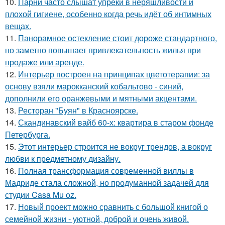
10.
Парни часто слышат упрёки в неряшливости и
плохой гигиене, особенно когда речь идёт об интимных
вещах.
11.
Панорамное остекление стоит дороже стандартного,
но заметно повышает привлекательность жилья при
продаже или аренде.
12.
Интерьер построен на принципах цветотерапии: за
основу взяли марокканский кобальтово - синий,
дополнили его оранжевыми и мятными акцентами.
13.
Ресторан "Буян" в Красноярске.
14.
Скандинавский вайб 60-х: квартира в старом фонде
Петербурга.
15.
Этот интерьер строится не вокруг трендов, а вокруг
любви к предметному дизайну.
16.
Полная трансформация современной виллы в
Мадриде стала сложной, но продуманной задачей для
студии Casa Mu oz.
17.
Новый проект можно сравнить с большой книгой о
семейной жизни - уютной, доброй и очень живой.