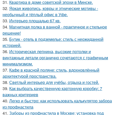
31.
Квартира в доме советской эпохи в Минске.
32.
Яркая живопись, ковры и этнические мотивы -
необычный и тёплый офис в Уфе.
33.
Интерьер площадью 67 кв.
34.
Магнитная полка в ванной - практичное и стильное
решение!
35.
Бутик - отель в подземелье: стиль с неожиданной
историей.
36.
Историческая лепнина, высокие потолки и
винтажные детали органично сочетаются с графичным
минимализмом.
37.
Кафе в красной поляне: стиль, вдохновлённый
архитектурой пространства.
38.
Светлый интерьер для учёбы, отдыха и гостей.
39.
Как выбрать качественную картонную коробку: 7
важных критериев
40.
Легко и быстро: как использовать калькулятор забора
из профнастила
41.
Заборы из профнастила в Москве: установка под