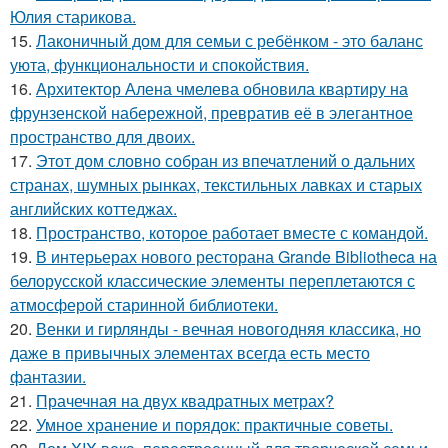
Юлия старикова.
15.
Лаконичный дом для семьи с ребёнком - это баланс
уюта, функциональности и спокойствия.
16.
Архитектор Алена чмелева обновила квартиру на
фрунзенской набережной, превратив её в элегантное
пространство для двоих.
17.
Этот дом словно собран из впечатлений о дальних
странах, шумных рынках, текстильных лавках и старых
английских коттеджах.
18.
Пространство, которое работает вместе с командой.
19.
В интерьерах нового ресторана Grande Bibliotheca на
белорусской классические элементы переплетаются с
атмосферой старинной библиотеки.
20.
Венки и гирлянды - вечная новогодняя классика, но
даже в привычных элементах всегда есть место
фантазии.
21.
Прачечная на двух квадратных метрах?
22.
Умное хранение и порядок: практичные советы.