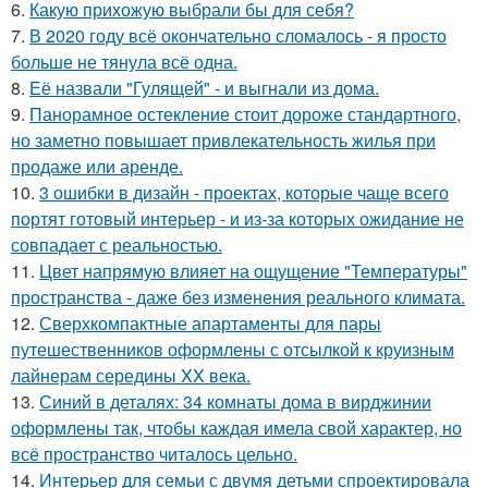
6.
Какую прихожую выбрали бы для себя?
7.
В 2020 году всё окончательно сломалось - я просто
больше не тянула всё одна.
8.
Её назвали "Гулящей" - и выгнали из дома.
9.
Панорамное остекление стоит дороже стандартного,
но заметно повышает привлекательность жилья при
продаже или аренде.
10.
3 ошибки в дизайн - проектах, которые чаще всего
портят готовый интерьер - и из-за которых ожидание не
совпадает с реальностью.
11.
Цвет напрямую влияет на ощущение "Температуры"
пространства - даже без изменения реального климата.
12.
Сверхкомпактные апартаменты для пары
путешественников оформлены с отсылкой к круизным
лайнерам середины XX века.
13.
Синий в деталях: 34 комнаты дома в вирджинии
оформлены так, чтобы каждая имела свой характер, но
всё пространство читалось цельно.
14.
Интерьер для семьи с двумя детьми спроектировала