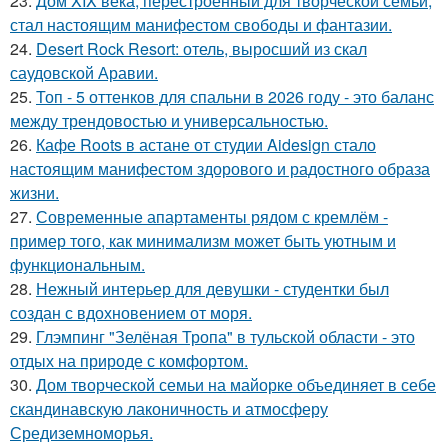
23.
Дом XIX века, перестроенный для творческой семьи,
стал настоящим манифестом свободы и фантазии.
24.
Desert Rock Resort: отель, выросший из скал
саудовской Аравии.
25.
Топ - 5 оттенков для спальни в 2026 году - это баланс
между трендовостью и универсальностью.
26.
Кафе Roots в астане от студии Aidesign стало
настоящим манифестом здорового и радостного образа
жизни.
27.
Современные апартаменты рядом с кремлём -
пример того, как минимализм может быть уютным и
функциональным.
28.
Нежный интерьер для девушки - студентки был
создан с вдохновением от моря.
29.
Глэмпинг "Зелёная Тропа" в тульской области - это
отдых на природе с комфортом.
30.
Дом творческой семьи на майорке объединяет в себе
скандинавскую лаконичность и атмосферу
Средиземноморья.