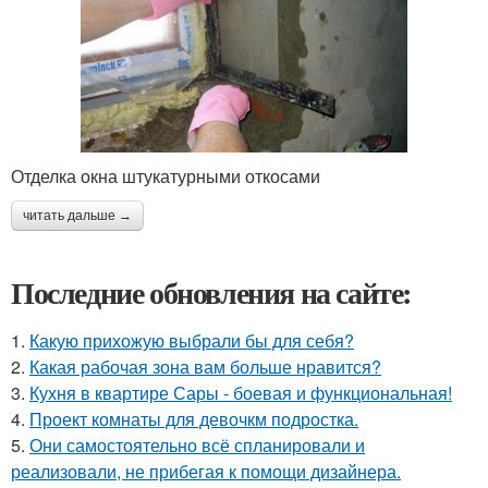
Отделка окна штукатурными откосами
читать дальше →
Последние обновления на сайте:
1.
Какую прихожую выбрали бы для себя?
2.
Какая рабочая зона вам больше нравится?
3.
Кухня в квартире Сары - боевая и функциональная!
4.
Проект комнаты для девочкм подростка.
5.
Они самостоятельно всё спланировали и
реализовали, не прибегая к помощи дизайнера.